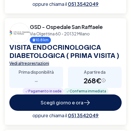
oppure chiama il
051 3542049
GSD - Ospedale San Raffaele
Via Olgettina 60 - 20132 Milano
10.8 km
VISITA ENDOCRINOLOGICA
DIABETOLOGICA ( PRIMA VISITA )
Vedi altre prestazioni
Prima disponibilità
A partire da
-
268€
Pagamento in sede
Conferma immediata
Scegli giorno e ora
oppure chiama il
051 3542049