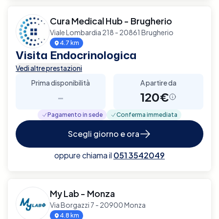
Cura Medical Hub - Brugherio
Viale Lombardia 218 - 20861 Brugherio
4.7 km
Visita Endocrinologica
Vedi altre prestazioni
Prima disponibilità
A partire da
-
120€
Pagamento in sede
Conferma immediata
Scegli giorno e ora
oppure chiama il
051 3542049
My Lab - Monza
Via Borgazzi 7 - 20900 Monza
4.8 km