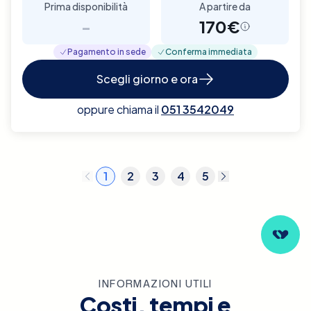
Prima disponibilità
A partire da
-
170€
Pagamento in sede
Conferma immediata
Scegli giorno e ora
oppure chiama il
051 3542049
1
2
3
4
5
INFORMAZIONI UTILI
Costi, tempi e