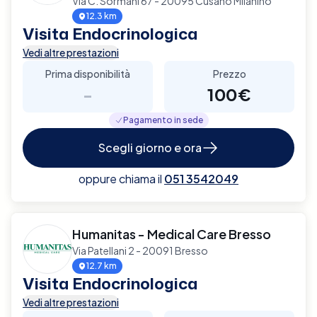
Via C. Sormani 67 - 20095 Cusano Milanino
12.3 km
Visita Endocrinologica
Vedi altre prestazioni
Prima disponibilità
Prezzo
-
100€
Pagamento in sede
Scegli giorno e ora
oppure chiama il
051 3542049
Humanitas - Medical Care Bresso
Via Patellani 2 - 20091 Bresso
12.7 km
Visita Endocrinologica
Vedi altre prestazioni