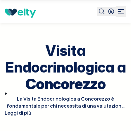
Prenota visita
Visita Endocrinologica
Concorezzo
Visita
Endocrinologica a
Concorezzo
La Visita Endocrinologica a Concorezzo è
fondamentale per chi necessita di una valutazione
Leggi di più
delle ghiandole endocrine, che includono la tiroide,
le ghiandole surrenali, la ipofisi, e altri organi che
influenzano il metabolismo, la crescita, e lo