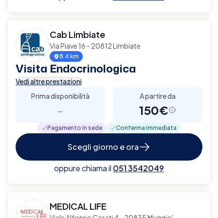
Cab Limbiate
Via Piave 16 - 20812 Limbiate
8.4 km
Visita Endocrinologica
Vedi altre prestazioni
Prima disponibilità
A partire da
-
150€
Pagamento in sede
Conferma immediata
Scegli giorno e ora
oppure chiama il
051 3542049
MEDICAL LIFE
Viale Alfonso Casati 4 - 20835 Muggio'