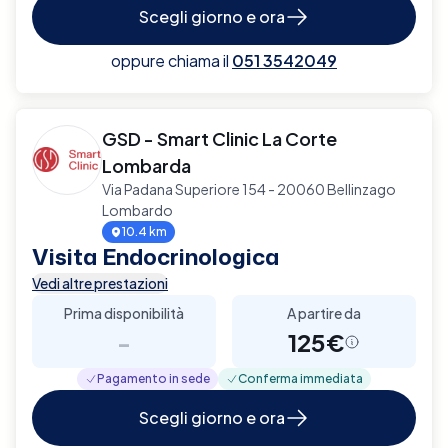
Scegli giorno e ora
oppure chiama il
051 3542049
GSD - Smart Clinic La Corte
Lombarda
Via Padana Superiore 154 - 20060 Bellinzago
Lombardo
10.4 km
Visita Endocrinologica
Vedi altre prestazioni
Prima disponibilità
A partire da
-
125€
Pagamento in sede
Conferma immediata
Scegli giorno e ora