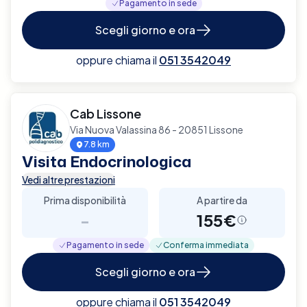
Pagamento in sede
Scegli giorno e ora
oppure chiama il
051 3542049
Cab Lissone
Via Nuova Valassina 86 - 20851 Lissone
7.8 km
Visita Endocrinologica
Vedi altre prestazioni
Prima disponibilità
A partire da
-
155€
Pagamento in sede
Conferma immediata
Scegli giorno e ora
oppure chiama il
051 3542049