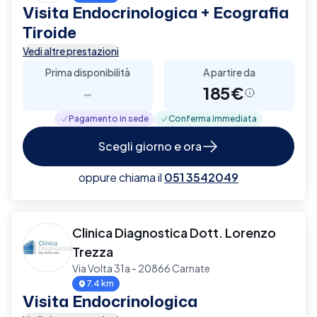
Visita Endocrinologica + Ecografia
Tiroide
Vedi altre prestazioni
Prima disponibilità
A partire da
-
185€
Pagamento in sede
Conferma immediata
Scegli giorno e ora
oppure chiama il
051 3542049
Clinica Diagnostica Dott. Lorenzo
Trezza
Via Volta 31a - 20866 Carnate
7.4 km
Visita Endocrinologica