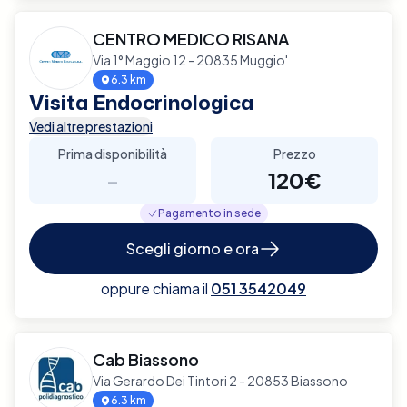
CENTRO MEDICO RISANA
Via 1° Maggio 12 - 20835 Muggio'
6.3 km
Visita Endocrinologica
Vedi altre prestazioni
Prima disponibilità
Prezzo
-
120€
Pagamento in sede
Scegli giorno e ora
oppure chiama il
051 3542049
Cab Biassono
Via Gerardo Dei Tintori 2 - 20853 Biassono
6.3 km