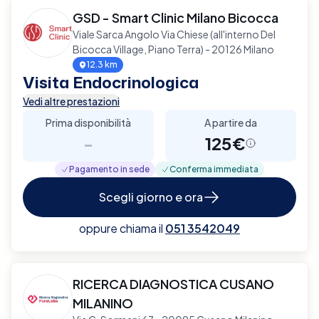
GSD - Smart Clinic Milano Bicocca
Viale Sarca Angolo Via Chiese (all'interno Del
Bicocca Village, Piano Terra) - 20126 Milano
12.3 km
Visita Endocrinologica
Vedi altre prestazioni
Prima disponibilità
A partire da
-
125€
Pagamento in sede
Conferma immediata
Scegli giorno e ora
oppure chiama il
051 3542049
RICERCA DIAGNOSTICA CUSANO
MILANINO