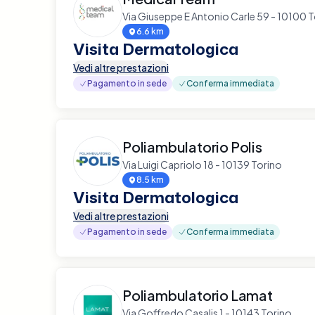
Via Giuseppe E Antonio Carle 59 - 10100 
6.6 km
Visita Dermatologica
Vedi altre prestazioni
Pagamento in sede
Conferma immediata
Poliambulatorio Polis
Via Luigi Capriolo 18 - 10139 Torino
8.5 km
Visita Dermatologica
Vedi altre prestazioni
Pagamento in sede
Conferma immediata
Poliambulatorio Lamat
Via Goffredo Casalis 1 - 10143 Torino