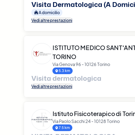
Visita Dermatologica (A Domici
A domicilio
Vedi altre prestazioni
ISTITUTO MEDICO SANT'AN
TORINO
Via Genova 96 - 10126 Torino
5.3 km
Visita dermatologica
Vedi altre prestazioni
Istituto Fisicoterapico di Tori
Via Paolo Sacchi 24 - 10128 Torino
7.5 km