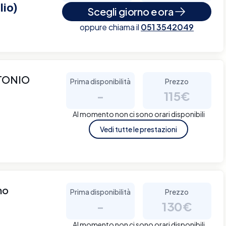
lio)
Scegli giorno e ora
oppure chiama il
051 3542049
TONIO
Prima disponibilità
Prezzo
-
115€
Al momento non ci sono orari disponibili
Vedi tutte le prestazioni
no
Prima disponibilità
Prezzo
-
130€
Al momento non ci sono orari disponibili