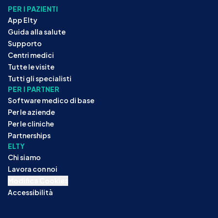
PER I PAZIENTI
App Elty
Guida alla salute
Supporto
Centri medici
Tutte le visite
Tutti gli specialisti
PER I PARTNER
Software medico di base
Per le aziende
Per le cliniche
Partnerships
ELTY
Chi siamo
Lavora con noi
Modifica Cookies
Accessibilità