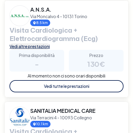
A.N.S.A.
Via Moncalvo 4 - 10131 Torino
8.5 km
Visita Cardiologica +
Elettrocardiogramma (Ecg)
Vedi altre prestazioni
Prima disponibilità
Prezzo
-
130€
Al momento non ci sono orari disponibili
Vedi tutte le prestazioni
SANITALIA MEDICAL CARE
Via Terracini 4 - 10093 Collegno
10.1 km
Visita Cardiologica +