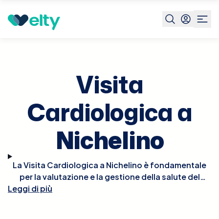
Prenota visita
Visita Cardiologica
Nichelino
Visita
Cardiologica a
Nichelino
La Visita Cardiologica a Nichelino è fondamentale
per la valutazione e la gestione della salute del
Leggi di più
cuore. Durante la visita, il cardiologo effettuerà un
esame fisico approfondito, potrebbe ascoltare il
battito del cuore per rilevare irregolarità e, se