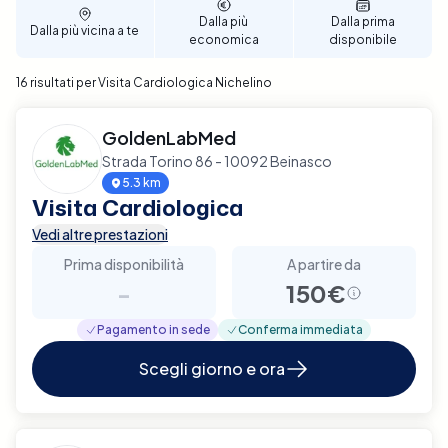
per garantire un supporto diagnostico completo e
Dalla più
Dalla prima
Dalla più vicina a te
affidabile per la tua salute cardiaca a Nichelino.
economica
disponibile
16 risultati per Visita Cardiologica Nichelino
GoldenLabMed
Strada Torino 86 - 10092 Beinasco
5.3 km
Visita Cardiologica
Vedi altre prestazioni
Prima disponibilità
A partire da
-
150€
Pagamento in sede
Conferma immediata
Scegli giorno e ora