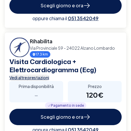
Scegli giorno e ora
oppure chiama il
051 3542049
Rihabilita
Via Provinciale 59 - 24022 Alzano Lombardo
17.3 km
Visita Cardiologica +
Elettrocardiogramma (Ecg)
Vedi altre prestazioni
Prima disponibilità
Prezzo
-
120€
Pagamento in sede
Scegli giorno e ora
oppure chiama il
051 3542049