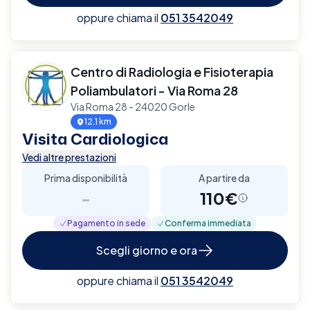
oppure chiama il
051 3542049
Centro di Radiologia e Fisioterapia
Poliambulatori - Via Roma 28
Via Roma 28 - 24020 Gorle
12.1 km
Visita Cardiologica
Vedi altre prestazioni
Prima disponibilità
A partire da
-
110€
Pagamento in sede
Conferma immediata
Scegli giorno e ora
oppure chiama il
051 3542049