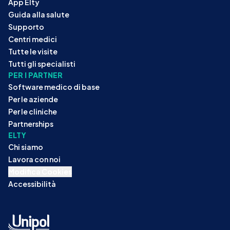
App Elty
Guida alla salute
Supporto
Centri medici
Tutte le visite
Tutti gli specialisti
PER I PARTNER
Software medico di base
Per le aziende
Per le cliniche
Partnerships
ELTY
Chi siamo
Lavora con noi
Modifica Cookies
Accessibilità