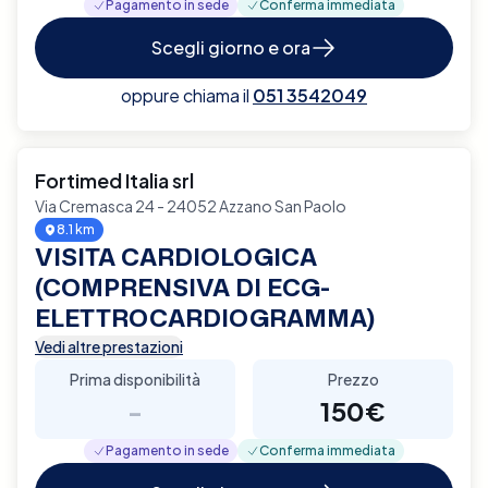
Pagamento in sede
Conferma immediata
Scegli giorno e ora
oppure chiama il
051 3542049
Fortimed Italia srl
Via Cremasca 24 - 24052 Azzano San Paolo
8.1 km
VISITA CARDIOLOGICA
(COMPRENSIVA DI ECG-
ELETTROCARDIOGRAMMA)
Vedi altre prestazioni
Prima disponibilità
Prezzo
-
150€
Pagamento in sede
Conferma immediata