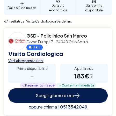
per garantire un supporto diagnostico completo e
Dalla più
Dalla prima
Dalla più vicina a te
affidabile per la tua salute cardiaca a Verdellino.
economica
disponibile
67 risultati per Visita Cardiologica Verdellino
GSD - Policlinico San Marco
Corso Europa 7 - 24040 Osio Sotto
1.9 km
Visita Cardiologica
Vedi altre prestazioni
Prima disponibilità
A partire da
-
183€
Pagamento in sede
Conferma immediata
Scegli giorno e ora
oppure chiama il
051 3542049