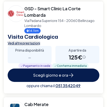
GSD - Smart Clinic La Corte
Lombarda
Via Padana Superiore 154 - 20060 Bellinzago
Lombardo
14.1 km
Visita Cardiologica
Vedi altre prestazioni
Prima disponibilità
A partire da
-
125€
Pagamento in sede
Conferma immediata
Scegli giorno e ora
oppure chiama il
051 3542049
Cab Merate