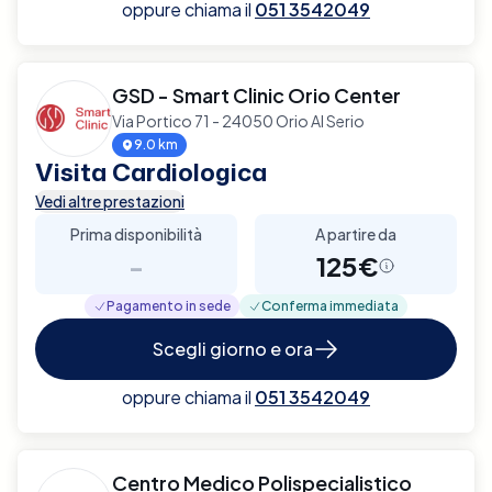
oppure chiama il
051 3542049
GSD - Smart Clinic Orio Center
Via Portico 71 - 24050 Orio Al Serio
9.0 km
Visita Cardiologica
Vedi altre prestazioni
Prima disponibilità
A partire da
-
125€
Pagamento in sede
Conferma immediata
Scegli giorno e ora
oppure chiama il
051 3542049
Centro Medico Polispecialistico