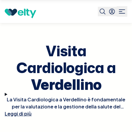
Prenota visita
Visita Cardiologica
Verdellino
Visita
Cardiologica a
Verdellino
La Visita Cardiologica a Verdellino è fondamentale
per la valutazione e la gestione della salute del
Leggi di più
cuore. Durante la visita, il cardiologo effettuerà un
esame fisico approfondito, potrebbe ascoltare il
battito del cuore per rilevare irregolarità e, se