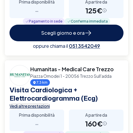
Prima disponibilità
A partire da
-
125€
Pagamento in sede
Conferma immediata
Scegli giorno e ora
oppure chiama il
051 3542049
Humanitas - Medical Care Trezzo
Piazza Omodei 1 - 20056 Trezzo Sull'adda
7.3 km
Visita Cardiologica +
Elettrocardiogramma (Ecg)
Vedi altre prestazioni
Prima disponibilità
A partire da
-
160€