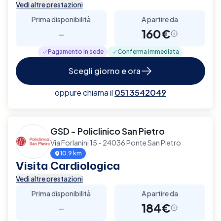
Vedi altre prestazioni
Prima disponibilità
A partire da
-
160€
Pagamento in sede
Conferma immediata
Scegli giorno e ora
oppure chiama il
051 3542049
GSD - Policlinico San Pietro
Via Forlanini 15 - 24036 Ponte San Pietro
10.9 km
Visita Cardiologica
Vedi altre prestazioni
Prima disponibilità
A partire da
-
184€