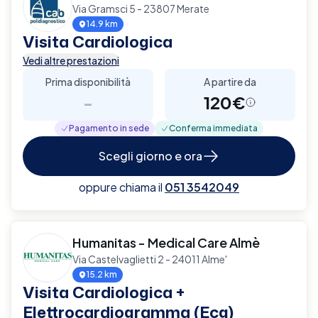
Via Gramsci 5 - 23807 Merate
14.9 km
Visita Cardiologica
Vedi altre prestazioni
Prima disponibilità
A partire da
-
120€
Pagamento in sede
Conferma immediata
Scegli giorno e ora
oppure chiama il
051 3542049
Humanitas - Medical Care Almè
Via Castelvaglietti 2 - 24011 Alme'
15.2 km
Visita Cardiologica +
Elettrocardiogramma (Ecg)