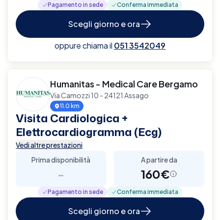
Pagamento in sede
Conferma immediata
Scegli giorno e ora
oppure chiama il
051 3542049
Humanitas - Medical Care Bergamo
Via Camozzi 10 - 24121 Assago
11.0 km
Visita Cardiologica +
Elettrocardiogramma (Ecg)
Vedi altre prestazioni
Prima disponibilità
A partire da
-
160€
Pagamento in sede
Conferma immediata
Scegli giorno e ora