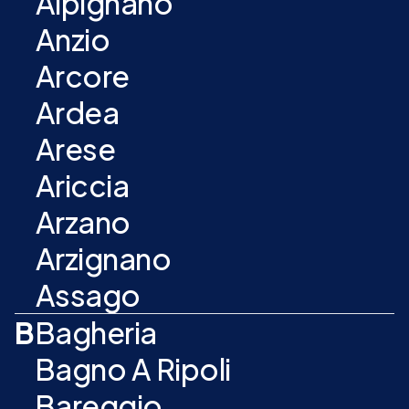
Alpignano
Anzio
Arcore
Ardea
Arese
Ariccia
Arzano
Arzignano
Assago
B
Bagheria
Bagno A Ripoli
Bareggio