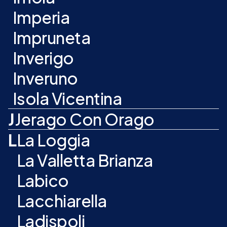
Imperia
Impruneta
Inverigo
Inveruno
Isola Vicentina
J
Jerago Con Orago
L
La Loggia
La Valletta Brianza
Labico
Lacchiarella
Ladispoli