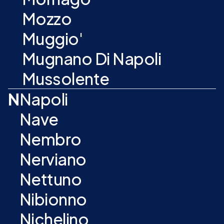
Mozzo
Muggio'
Mugnano Di Napoli
Mussolente
N
Napoli
Nave
Nembro
Nerviano
Nettuno
Nibionno
Nichelino