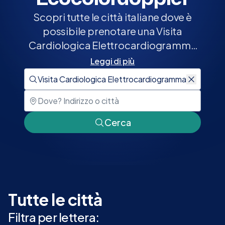
Scopri tutte le città italiane dove è
possibile prenotare una Visita
Cardiologica Elettrocardiogramma
Ecg Ecocolordoppler su Elty.it. Scegli
Leggi di più
la tua città e prenota ora nella
Mostra o nascondi desc
struttura più vicino a te.
Cerca
Tutte le città
Filtra per lettera: