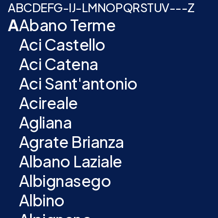
A
B
C
D
E
F
G
-
I
J
-
L
M
N
O
P
Q
R
S
T
U
V
-
-
-
Z
A
Abano Terme
Aci Castello
Aci Catena
Aci Sant'antonio
Acireale
Agliana
Agrate Brianza
Albano Laziale
Albignasego
Albino