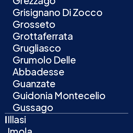
Grezzago
Grisignano Di Zocco
Grosseto
Grottaferrata
Grugliasco
Grumolo Delle
Abbadesse
Guanzate
Guidonia Montecelio
Gussago
I
Illasi
Imola