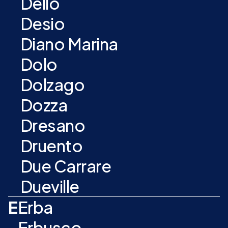
Dello
Desio
Diano Marina
Dolo
Dolzago
Dozza
Dresano
Druento
Due Carrare
Dueville
E
Erba
Erbusco