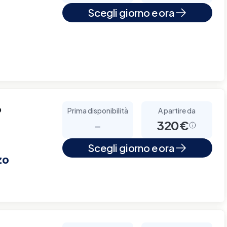
Scegli giorno e ora
o
Prima disponibilità
A partire da
-
320€
Scegli giorno e ora
zo