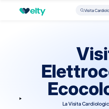
Prenota visita
Visita Cardiologica Elettrocard
Vis
Elettro
Ecocol
La Visita Cardiolog