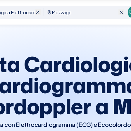
iogramma Ecg Ecocolordoppler
Mezzago
ita Cardiologi
cardiogramma
ordoppler a
M
ica con Elettrocardiogramma (ECG) e Ecocolordo