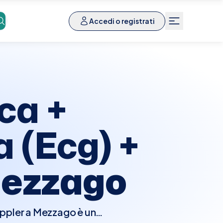
Accedi o registrati
ca +
 (Ecg) +
ezzago
ppler a Mezzago è un