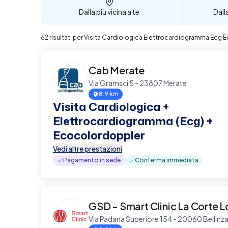
Dalla più vicina a te
Dall
62 risultati per Visita Cardiologica Elettrocardiogramma Ec
Cab Merate
Via Gramsci 5 - 23807 Merate
8.9 km
Visita Cardiologica +
Elettrocardiogramma (Ecg) +
Ecocolordoppler
Vedi altre prestazioni
Pagamento in sede
Conferma immediata
GSD - Smart Clinic La Corte
Via Padana Superiore 154 - 20060 Belli