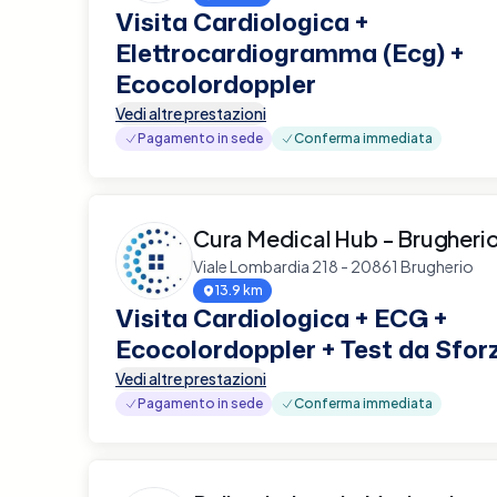
Visita Cardiologica +
Elettrocardiogramma (Ecg) +
Ecocolordoppler
Vedi altre prestazioni
Pagamento in sede
Conferma immediata
Cura Medical Hub - Brugheri
Viale Lombardia 218 - 20861 Brugherio
13.9 km
Visita Cardiologica + ECG +
Ecocolordoppler + Test da Sfor
Vedi altre prestazioni
Pagamento in sede
Conferma immediata