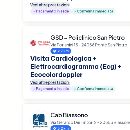
Vedi altre prestazioni
Pagamento in sede
Conferma immediata
GSD - Policlinico San Pietro
Via Forlanini 15 - 24036 Ponte San Pietro
12.7 km
Visita Cardiologica +
Elettrocardiogramma (Ecg) +
Ecocolordoppler
Vedi altre prestazioni
Pagamento in sede
Conferma immediata
Cab Biassono
Via Gerardo Dei Tintori 2 - 20853 Biasso
13.2 km