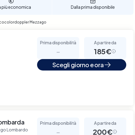
a più economica
Dalla prima disponibile
g Ecocolordoppler Mezzago
Prima disponibilità
A partire da
-
185€
Scegli giorno e ora
 Lombarda
Prima disponibilità
A partire da
nzago Lombardo
-
200€