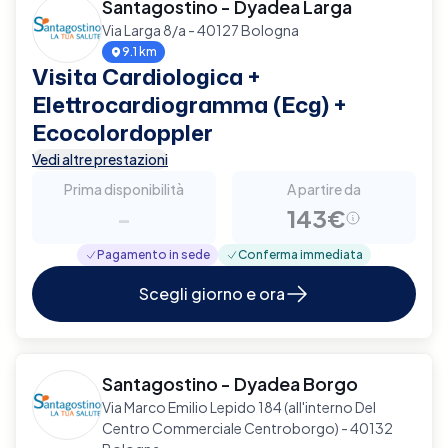
Santagostino - Dyadea Larga
Via Larga 8/a - 40127 Bologna
9.1 km
Visita Cardiologica +
Elettrocardiogramma (Ecg) +
Ecocolordoppler
Vedi altre prestazioni
Prima disponibilità
A partire da
-
143€
Pagamento in sede
Conferma immediata
Scegli giorno e ora
Santagostino - Dyadea Borgo
Via Marco Emilio Lepido 184 (all'interno Del
Centro Commerciale Centroborgo) - 40132