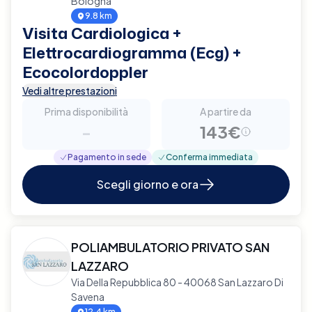
Bologna
9.8 km
Visita Cardiologica +
Elettrocardiogramma (Ecg) +
Ecocolordoppler
Vedi altre prestazioni
Prima disponibilità
A partire da
-
143€
Pagamento in sede
Conferma immediata
Scegli giorno e ora
POLIAMBULATORIO PRIVATO SAN
LAZZARO
Via Della Repubblica 80 - 40068 San Lazzaro Di
Savena
12.4 km