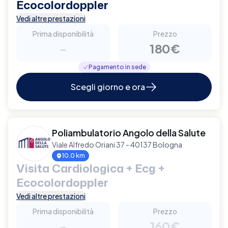
Ecocolordoppler
Vedi altre prestazioni
Prima disponibilità
Prezzo
-
180€
Pagamento in sede
Scegli giorno e ora
Poliambulatorio Angolo della Salute
Viale Alfredo Oriani 37 - 40137 Bologna
10.0 km
Visita Cardiologica + Ecg +
Ecocolordoppler
Vedi altre prestazioni
Prima disponibilità
Prezzo
-
160€