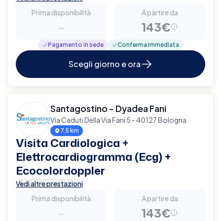
Prima disponibilità
A partire da
-
143€
Pagamento in sede
Conferma immediata
Scegli giorno e ora
Santagostino - Dyadea Fani
Via Caduti Della Via Fani 5 - 40127 Bologna
7.5 km
Visita Cardiologica +
Elettrocardiogramma (Ecg) +
Ecocolordoppler
Vedi altre prestazioni
Prima disponibilità
A partire da
-
143€