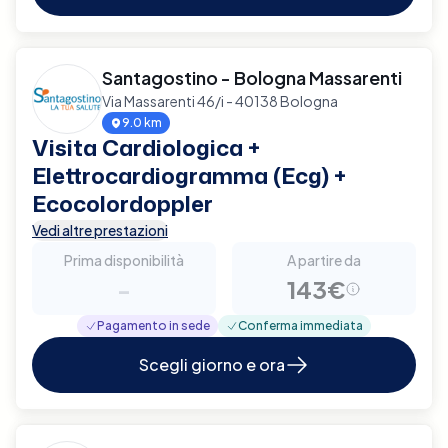
Santagostino - Bologna Massarenti
Via Massarenti 46/i - 40138 Bologna
9.0 km
Visita Cardiologica +
Elettrocardiogramma (Ecg) +
Ecocolordoppler
Vedi altre prestazioni
Prima disponibilità
A partire da
-
143€
Pagamento in sede
Conferma immediata
Scegli giorno e ora