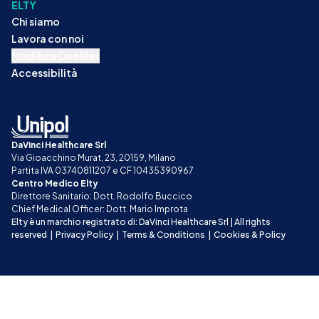
ELTY
Chi siamo
Lavora con noi
Modifica Cookies
Accessibilità
DaVinci Healthcare Srl
Via Gioacchino Murat, 23, 20159, Milano
Partita IVA 03740811207 e CF 10435390967
Centro Medico Elty
Direttore Sanitario: Dott. Rodolfo Buccico
Chief Medical Officer: Dott. Mario Improta
Elty è un marchio registrato di: DaVinci Healthcare Srl | All rights 
reserved
|
Privacy Policy
|
Terms & Conditions
|
Cookies & Policy