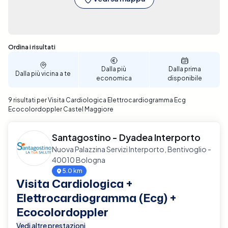
Sono stati trovati 9 risultati
Ordina i risultati
Dalla più
Dalla prima
Dalla più vicina a te
economica
disponibile
9 risultati per Visita Cardiologica Elettrocardiogramma Ecg
Ecocolordoppler Castel Maggiore
Santagostino - Dyadea Interporto
Nuova Palazzina Servizi Interporto, Bentivoglio -
40010 Bologna
5.0 km
Visita Cardiologica +
Elettrocardiogramma (Ecg) +
Ecocolordoppler
Vedi altre prestazioni