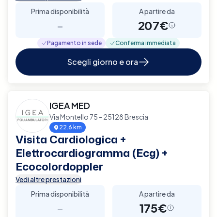
Prima disponibilità
A partire da
-
207€
Pagamento in sede
Conferma immediata
Scegli giorno e ora
IGEA MED
Via Montello 75 - 25128 Brescia
22.6 km
Visita Cardiologica +
Elettrocardiogramma (Ecg) +
Ecocolordoppler
Vedi altre prestazioni
Prima disponibilità
A partire da
-
175€