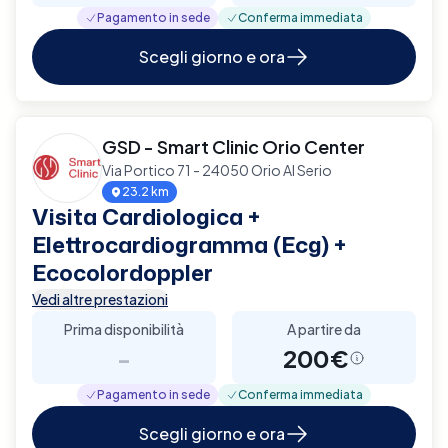
Pagamento in sede
Conferma immediata
Scegli giorno e ora
GSD - Smart Clinic Orio Center
Via Portico 71 - 24050 Orio Al Serio
23.2 km
Visita Cardiologica +
Elettrocardiogramma (Ecg) +
Ecocolordoppler
Vedi altre prestazioni
Prima disponibilità
A partire da
-
200€
Pagamento in sede
Conferma immediata
Scegli giorno e ora