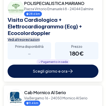
POLISPECIALISTICA MARIANO
Piazza Vittorio Emanuele Ii 8 - 24044 Dalmine
28.6 km
Visita Cardiologica +
Elettrocardiogramma (Ecg) +
Ecocolordoppler
Vedi altre prestazioni
Prima disponibilità
Prezzo
-
180€
Pagamento in sede
Scegli giorno e ora
Cab Mornico Al Serio
Via Bergamo 16 - 24050 Mornico Al Serio
11.4 km