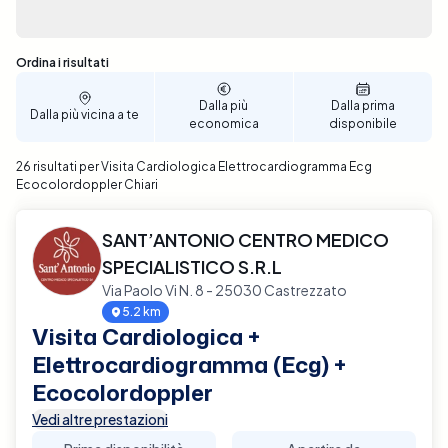
Sono stati trovati 26 risultati
Ordina i risultati
Dalla più
Dalla prima
Dalla più vicina a te
economica
disponibile
26 risultati per Visita Cardiologica Elettrocardiogramma Ecg
Ecocolordoppler Chiari
SANT’ANTONIO CENTRO MEDICO
SPECIALISTICO S.R.L
Via Paolo Vi N. 8 - 25030 Castrezzato
5.2 km
Visita Cardiologica +
Elettrocardiogramma (Ecg) +
Ecocolordoppler
Vedi altre prestazioni