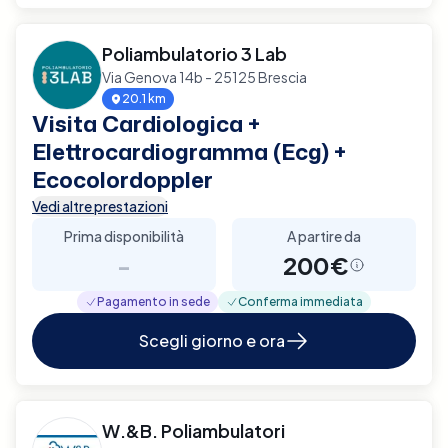
Poliambulatorio 3 Lab
Via Genova 14b - 25125 Brescia
20.1 km
Visita Cardiologica +
Elettrocardiogramma (Ecg) +
Ecocolordoppler
Vedi altre prestazioni
Prima disponibilità
A partire da
-
200€
Pagamento in sede
Conferma immediata
Scegli giorno e ora
W.&B. Poliambulatori