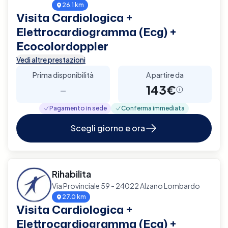
26.1 km
Visita Cardiologica +
Elettrocardiogramma (Ecg) +
Ecocolordoppler
Vedi altre prestazioni
Prima disponibilità
A partire da
-
143€
Pagamento in sede
Conferma immediata
Scegli giorno e ora
Rihabilita
Via Provinciale 59 - 24022 Alzano Lombardo
27.0 km
Visita Cardiologica +
Elettrocardiogramma (Ecg) +