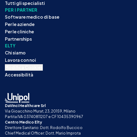
Tutti gli specialisti
PER I PARTNER
Software medico di base
Per le aziende
Per le cliniche
Partnerships
ELTY
Chi siamo
Lavora con noi
Modifica Cookies
Accessibilità
DaVinci Healthcare Srl
Via Gioacchino Murat, 23, 20159, Milano
Partita IVA 03740811207 e CF 10435390967
Centro Medico Elty
Direttore Sanitario: Dott. Rodolfo Buccico
Chief Medical Officer: Dott. Mario Improta