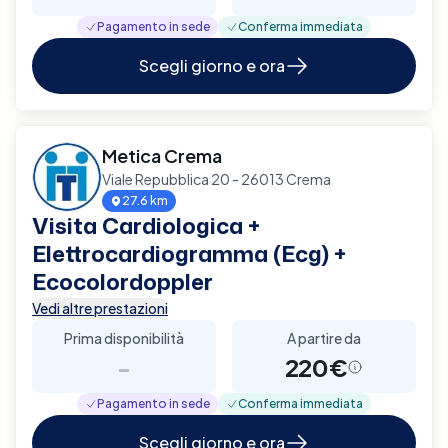
Pagamento in sede
Conferma immediata
Scegli giorno e ora
Metica Crema
Viale Repubblica 20 - 26013 Crema
27.6 km
Visita Cardiologica +
Elettrocardiogramma (Ecg) +
Ecocolordoppler
Vedi altre prestazioni
Prima disponibilità
A partire da
-
220€
Pagamento in sede
Conferma immediata
Scegli giorno e ora