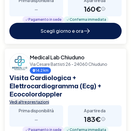
Prima disponibilità
A partire da
-
160€
Pagamento in sede
Conferma immediata
Scegli giorno e ora
Medical Lab Chiuduno
Via Cesare Battisti 26 - 24060 Chiuduno
14.2 km
Visita Cardiologica +
Elettrocardiogramma (Ecg) +
Ecocolordoppler
Vedi altre prestazioni
Prima disponibilità
A partire da
-
183€
Pagamento in sede
Conferma immediata