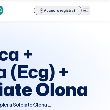
Accedi o registrati
ca +
 (Ecg) +
iate Olona
ler a Solbiate Olona è