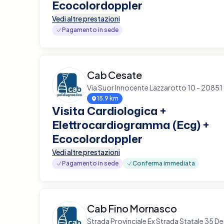
Ecocolordoppler
Vedi altre prestazioni
Pagamento in sede
Cab Cesate
Via Suor Innocente Lazzarotto 10 - 20851
15.9 km
Visita Cardiologica +
Elettrocardiogramma (Ecg) +
Ecocolordoppler
Vedi altre prestazioni
Pagamento in sede
Conferma immediata
Cab Fino Mornasco
Strada Provinciale Ex Strada Statale 35 De