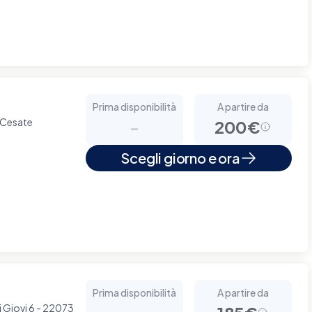
Prima disponibilità
A partire da
 Cesate
-
200€
Scegli giorno e ora
Prima disponibilità
A partire da
i Giovi 6 - 22073