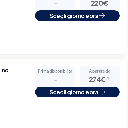
-
220€
Scegli giorno e ora
tino
Prima disponibilità
A partire da
-
274€
Scegli giorno e ora