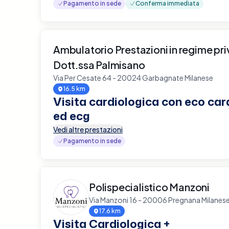
Pagamento in sede
Conferma immediata
Ambulatorio Prestazioni in regime pri
Dott.ssa Palmisano
Via Per Cesate 64 - 20024 Garbagnate Milanese
16.5 km
Visita cardiologica con eco c
ed ecg
Vedi altre prestazioni
Pagamento in sede
Polispecialistico Manzoni
Via Manzoni 16 - 20006 Pregnana Milanes
17.6 km
Visita Cardiologica +