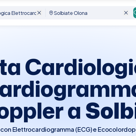
iogramma Ecg Ecocolordoppler
Solbiate Olona
ita Cardiologi
cardiogramma
oppler a
Solb
a con Elettrocardiogramma (ECG) e Ecocolordopp