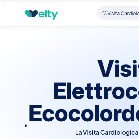
Prenota visita
Visita Cardiologica Elettrocard
Vis
Elettro
Ecocolord
La Visita Cardiologic