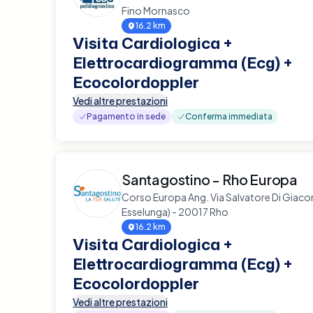
Fino Mornasco
16.2 km
Visita Cardiologica +
Elettrocardiogramma (Ecg) +
Ecocolordoppler
Vedi altre prestazioni
Pagamento in sede
Conferma immediata
Santagostino - Rho Europa
Corso Europa Ang. Via Salvatore Di Giac
Esselunga) - 20017 Rho
16.2 km
Visita Cardiologica +
Elettrocardiogramma (Ecg) +
Ecocolordoppler
Vedi altre prestazioni