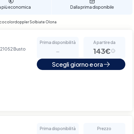
a più economica
Dalla prima disponibile
 Ecocolordoppler Solbiate Olona
Prima disponibilità
A partire da
- 21052 Busto
-
143€
Scegli giorno e ora
Prima disponibilità
Prezzo