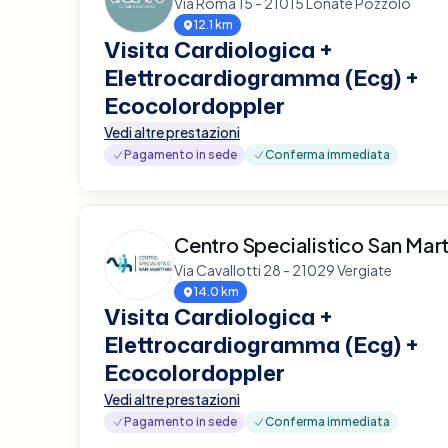
Via Roma 15 - 21015 Lonate Pozzolo
12.1 km
Visita Cardiologica +
Elettrocardiogramma (Ecg) +
Ecocolordoppler
Vedi altre prestazioni
Pagamento in sede
Conferma immediata
Centro Specialistico San Mar
Via Cavallotti 28 - 21029 Vergiate
14.0 km
Visita Cardiologica +
Elettrocardiogramma (Ecg) +
Ecocolordoppler
Vedi altre prestazioni
Pagamento in sede
Conferma immediata