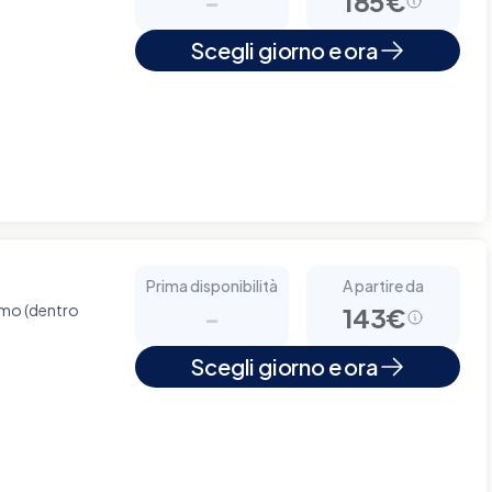
-
185€
Scegli giorno e ora
Prima disponibilità
A partire da
omo (dentro
-
143€
Scegli giorno e ora