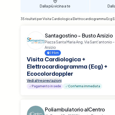
Dalla più vicina a te
Dall
35 risultati per Visita Cardiologica Elettrocardiogramma Ecg
Santagostino - Busto Arsizio
Piazza Santa Maria Ang. Via Sant'antonio 
Arsizio
1.9 km
Visita Cardiologica +
Elettrocardiogramma (Ecg) +
Ecocolordoppler
Vedi altre prestazioni
Pagamento in sede
Conferma immediata
Poliambulatorio alCentro