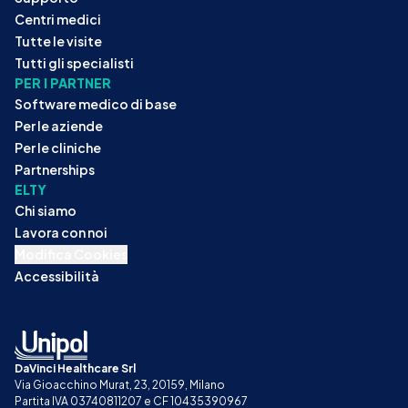
Centri medici
Tutte le visite
Tutti gli specialisti
PER I PARTNER
Software medico di base
Per le aziende
Per le cliniche
Partnerships
ELTY
Chi siamo
Lavora con noi
Modifica Cookies
Accessibilità
DaVinci Healthcare Srl
Via Gioacchino Murat, 23, 20159, Milano
Partita IVA 03740811207 e CF 10435390967