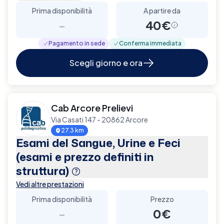
Prima disponibilità
A partire da
-
40€
Pagamento in sede
Conferma immediata
Scegli giorno e ora
Cab Arcore Prelievi
Via Casati 147 - 20862 Arcore
27.3 km
Esami del Sangue, Urine e Feci
(esami e prezzo definiti in
struttura)
Vedi altre prestazioni
Prima disponibilità
Prezzo
-
0€