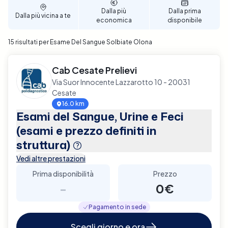
professionalità e convenienza.
Dalla più
Dalla prima
Dalla più vicina a te
economica
disponibile
15 risultati per Esame Del Sangue Solbiate Olona
Cab Cesate Prelievi
Via Suor Innocente Lazzarotto 10 - 20031
Cesate
16.0 km
Esami del Sangue, Urine e Feci
(esami e prezzo definiti in
struttura)
Vedi altre prestazioni
Prima disponibilità
Prezzo
-
0€
Pagamento in sede
Scegli giorno e ora