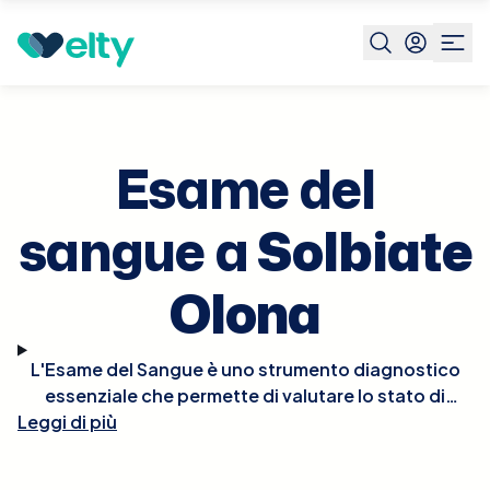
Prenota visita
Esame Del Sangue
Solbiate Olona
Esame del
sangue a
Solbiate
Olona
L'Esame del Sangue è uno strumento diagnostico
essenziale che permette di valutare lo stato di
Leggi di più
salute generale, diagnosticare malattie, monitorare
l'efficacia dei trattamenti medici e controllare le
condizioni croniche. Questo test può includere la