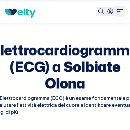
Prenota visita
Elettrocardiogramma Ecg
Solbiate
Olona
lettrocardiogram
(ECG) a
Solbiate
Olona
'Elettrocardiogramma (ECG) è un esame fondamentale p
alutare l'attività elettrica del cuore e identificare eventua
gi di più
nomalie cardiache come aritmie, ischemie o infarti. Ques
esame non invasivo, rapido e indolore, viene effettuato
diante l'applicazione di elettrodi sulla pelle del torace, 