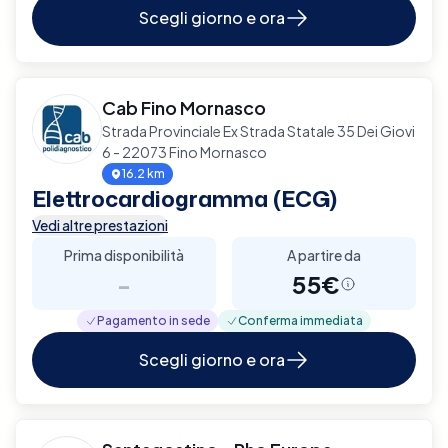
Scegli giorno e ora
Cab Fino Mornasco
Strada Provinciale Ex Strada Statale 35 Dei Giovi
6 - 22073 Fino Mornasco
16.2 km
Elettrocardiogramma (ECG)
Vedi altre prestazioni
Prima disponibilità
A partire da
-
55€
Pagamento in sede
Conferma immediata
Scegli giorno e ora