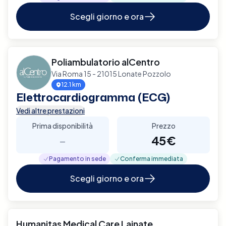
Scegli giorno e ora
Poliambulatorio alCentro
Via Roma 15 - 21015 Lonate Pozzolo
12.1 km
Elettrocardiogramma (ECG)
Vedi altre prestazioni
Prima disponibilità
Prezzo
-
45€
Pagamento in sede
Conferma immediata
Scegli giorno e ora
Humanitas Medical Care Lainate