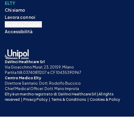
ELTY
Chi siamo
Lavora con noi
Modifica Cookies
Accessibilità
DaVinci Healthcare Srl
Via Gioacchino Murat, 23, 20159, Milano
Partita IVA 03740811207 e CF 10435390967
Centro Medico Elty
Direttore Sanitario: Dott. Rodolfo Buccico
Chief Medical Officer: Dott. Mario Improta
Elty è un marchio registrato di: DaVinci Healthcare Srl | All rights 
reserved
|
Privacy Policy
|
Terms & Conditions
|
Cookies & Policy