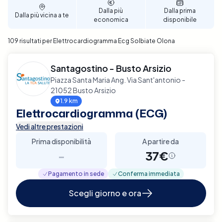
Dalla più
Dalla prima
Dalla più vicina a te
economica
disponibile
109 risultati per Elettrocardiogramma Ecg Solbiate Olona
Santagostino - Busto Arsizio
Piazza Santa Maria Ang. Via Sant'antonio -
21052 Busto Arsizio
1.9 km
Elettrocardiogramma (ECG)
Vedi altre prestazioni
Prima disponibilità
A partire da
-
37€
Pagamento in sede
Conferma immediata
Scegli giorno e ora