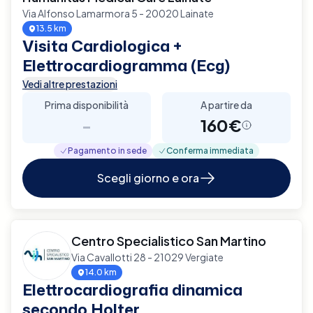
Via Alfonso Lamarmora 5 - 20020 Lainate
13.5 km
Visita Cardiologica +
Elettrocardiogramma (Ecg)
Vedi altre prestazioni
Prima disponibilità
A partire da
-
160€
Pagamento in sede
Conferma immediata
Scegli giorno e ora
Centro Specialistico San Martino
Via Cavallotti 28 - 21029 Vergiate
14.0 km
Elettrocardiografia dinamica
secondo Holter