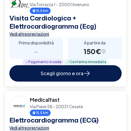
Via Torrazza 1 - 20001 Inveruno
15.5 km
Visita Cardiologica +
Elettrocardiogramma (Ecg)
Vedi altre prestazioni
Prima disponibilità
A partire da
-
150€
Pagamento in sede
Conferma immediata
Scegli giorno e ora
Medicalfast
Via Piave 58 - 20031 Cesate
15.5 km
Elettrocardiogramma (ECG)
Vedi altre prestazioni