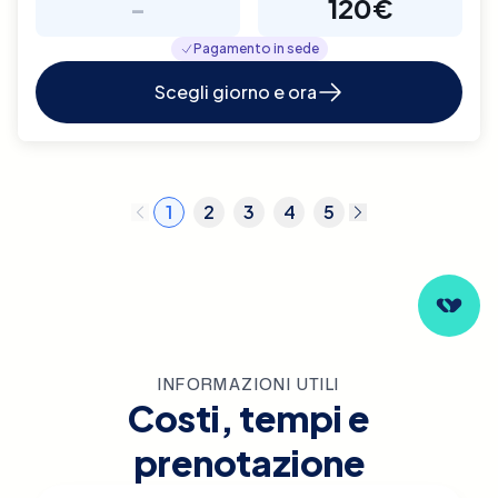
-
120€
Pagamento in sede
Scegli giorno e ora
1
2
3
4
5
INFORMAZIONI UTILI
Costi, tempi e
prenotazione