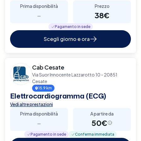
Prima disponibilità
Prezzo
-
38€
Pagamento in sede
Scegli giorno e ora
Cab Cesate
Via Suor Innocente Lazzarotto 10 - 20851
Cesate
15.9 km
Elettrocardiogramma (ECG)
Vedi altre prestazioni
Prima disponibilità
A partire da
-
50€
Pagamento in sede
Conferma immediata