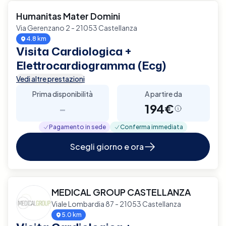
Humanitas Mater Domini
Via Gerenzano 2 - 21053 Castellanza
4.8 km
Visita Cardiologica +
Elettrocardiogramma (Ecg)
Vedi altre prestazioni
Prima disponibilità
A partire da
-
194€
Pagamento in sede
Conferma immediata
Scegli giorno e ora
MEDICAL GROUP CASTELLANZA
Viale Lombardia 87 - 21053 Castellanza
5.0 km