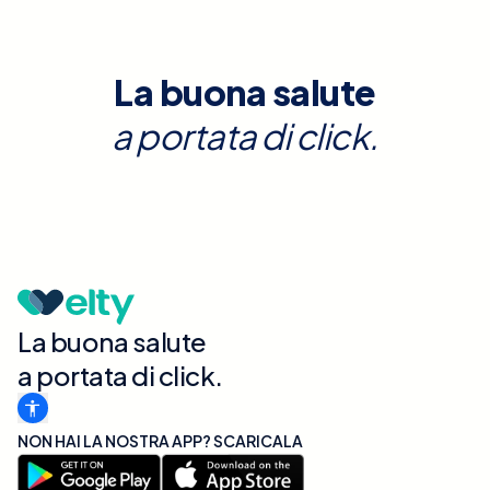
La buona salute
a portata di click.
La buona salute
a portata di click.
NON HAI LA NOSTRA APP? SCARICALA