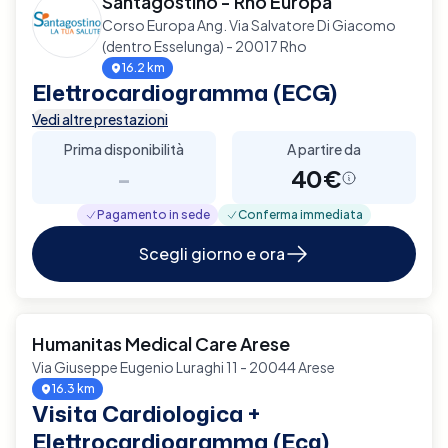
Santagostino - Rho Europa
Corso Europa Ang. Via Salvatore Di Giacomo
(dentro Esselunga) - 20017 Rho
16.2 km
Elettrocardiogramma (ECG)
Vedi altre prestazioni
Prima disponibilità
A partire da
-
40€
Pagamento in sede
Conferma immediata
Scegli giorno e ora
Humanitas Medical Care Arese
Via Giuseppe Eugenio Luraghi 11 - 20044 Arese
16.3 km
Visita Cardiologica +
Elettrocardiogramma (Ecg)