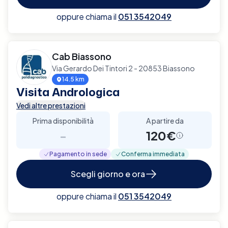
oppure chiama il
051 3542049
Cab Biassono
Via Gerardo Dei Tintori 2 - 20853 Biassono
14.5 km
Visita Andrologica
Vedi altre prestazioni
Prima disponibilità
A partire da
-
120€
Pagamento in sede
Conferma immediata
Scegli giorno e ora
oppure chiama il
051 3542049