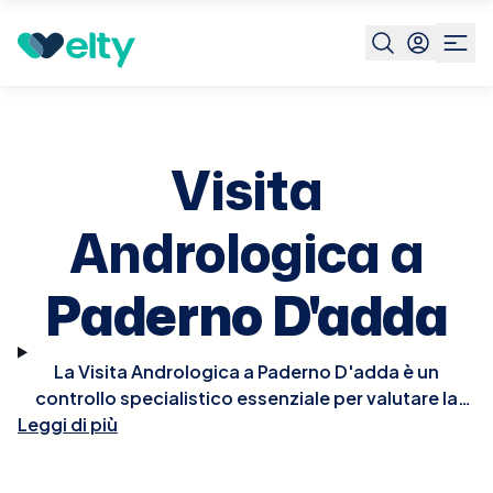
Prenota visita
Visita Andrologica
Paderno D'adda
Visita
Andrologica a
Paderno D'adda
La Visita Andrologica a Paderno D'adda è un
controllo specialistico essenziale per valutare la
Leggi di più
salute riproduttiva e sessuale maschile. Durante la
visita, l'andrologo effettuerà un esame fisico e
potrebbe richiedere ulteriori test diagnostici come