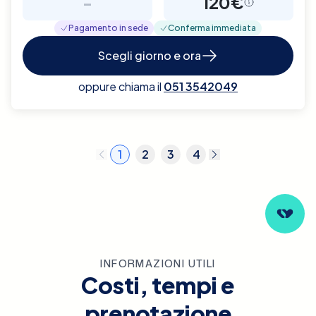
-
120€
Pagamento in sede
Conferma immediata
Scegli giorno e ora
oppure chiama il
051 3542049
1
2
3
4
INFORMAZIONI UTILI
Costi, tempi e
prenotazione