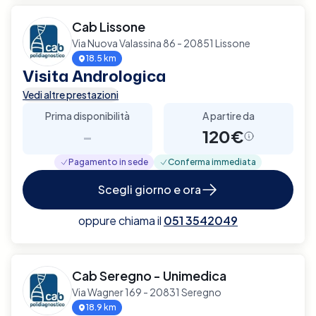
Cab Lissone
Via Nuova Valassina 86 - 20851 Lissone
18.5 km
Visita Andrologica
Vedi altre prestazioni
Prima disponibilità
A partire da
-
120€
Pagamento in sede
Conferma immediata
Scegli giorno e ora
oppure chiama il
051 3542049
Cab Seregno - Unimedica
Via Wagner 169 - 20831 Seregno
18.9 km