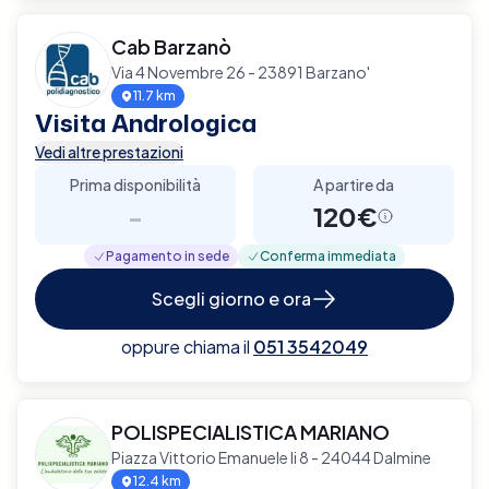
Cab Barzanò
Via 4 Novembre 26 - 23891 Barzano'
11.7 km
Visita Andrologica
Vedi altre prestazioni
Prima disponibilità
A partire da
-
120€
Pagamento in sede
Conferma immediata
Scegli giorno e ora
oppure chiama il
051 3542049
POLISPECIALISTICA MARIANO
Piazza Vittorio Emanuele Ii 8 - 24044 Dalmine
12.4 km