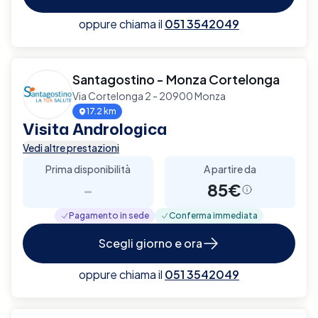
oppure chiama il
051 3542049
Santagostino - Monza Cortelonga
Via Cortelonga 2 - 20900 Monza
17.2 km
Visita Andrologica
Vedi altre prestazioni
Prima disponibilità
A partire da
-
85€
Pagamento in sede
Conferma immediata
Scegli giorno e ora
oppure chiama il
051 3542049