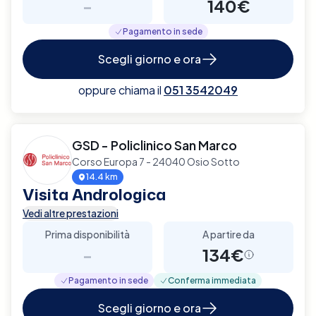
-
140€
Pagamento in sede
Scegli giorno e ora
oppure chiama il
051 3542049
GSD - Policlinico San Marco
Corso Europa 7 - 24040 Osio Sotto
14.4 km
Visita Andrologica
Vedi altre prestazioni
Prima disponibilità
A partire da
-
134€
Pagamento in sede
Conferma immediata
Scegli giorno e ora