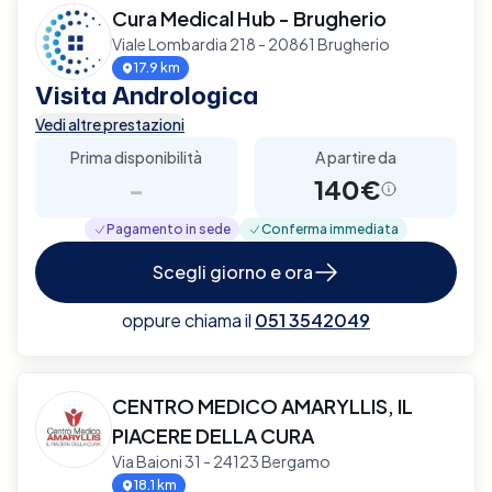
Cura Medical Hub - Brugherio
Viale Lombardia 218 - 20861 Brugherio
17.9 km
Visita Andrologica
Vedi altre prestazioni
Prima disponibilità
A partire da
-
140€
Pagamento in sede
Conferma immediata
Scegli giorno e ora
oppure chiama il
051 3542049
CENTRO MEDICO AMARYLLIS, IL
PIACERE DELLA CURA
Via Baioni 31 - 24123 Bergamo
18.1 km