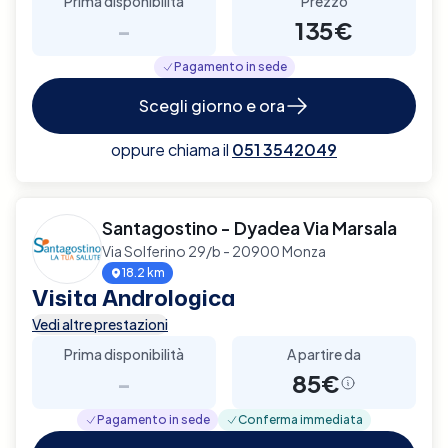
Prima disponibilità
Prezzo
-
135€
Pagamento in sede
Scegli giorno e ora
oppure chiama il
051 3542049
Santagostino - Dyadea Via Marsala
Via Solferino 29/b - 20900 Monza
18.2 km
Visita Andrologica
Vedi altre prestazioni
Prima disponibilità
A partire da
-
85€
Pagamento in sede
Conferma immediata