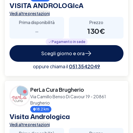
VISITA ANDROLOGIcA
Vedi altre prestazioni
Prima disponibilità
Prezzo
-
130€
Pagamento in sede
Scegli giorno e ora
oppure chiama il
051 3542049
PerLa Cura Brugherio
Via Camillo Benso Di Cavour 19 - 20861
Brugherio
18.2 km
Visita Andrologica
Vedi altre prestazioni