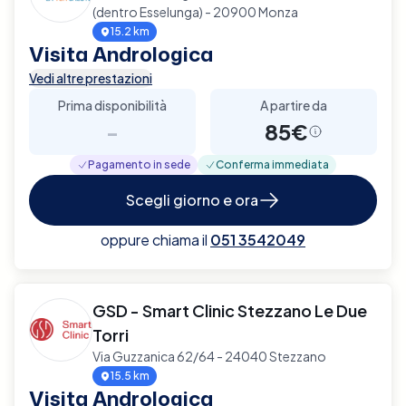
(dentro Esselunga) - 20900 Monza
15.2 km
Visita Andrologica
Vedi altre prestazioni
Prima disponibilità
A partire da
-
85€
Pagamento in sede
Conferma immediata
Scegli giorno e ora
oppure chiama il
051 3542049
GSD - Smart Clinic Stezzano Le Due
Torri
Via Guzzanica 62/64 - 24040 Stezzano
15.5 km
Visita Andrologica