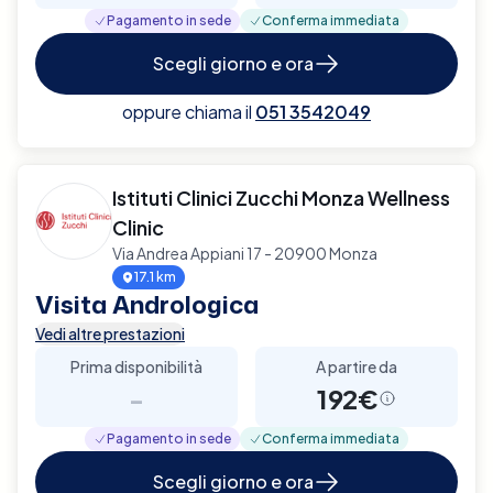
Pagamento in sede
Conferma immediata
Scegli giorno e ora
oppure chiama il
051 3542049
Istituti Clinici Zucchi Monza Wellness
Clinic
Via Andrea Appiani 17 - 20900 Monza
17.1 km
Visita Andrologica
Vedi altre prestazioni
Prima disponibilità
A partire da
-
192€
Pagamento in sede
Conferma immediata
Scegli giorno e ora