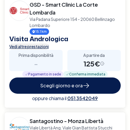
GSD - Smart Clinic La Corte
Lombarda
Via Padana Superiore 154 - 20060 Bellinzago
Lombardo
15.1 km
Visita Andrologica
Vedi altre prestazioni
Prima disponibilità
A partire da
-
125€
Pagamento in sede
Conferma immediata
Scegli giorno e ora
oppure chiama il
051 3542049
Santagostino - Monza Libertà
Viale Libertà Ang. Viale Gian Battista Stucchi