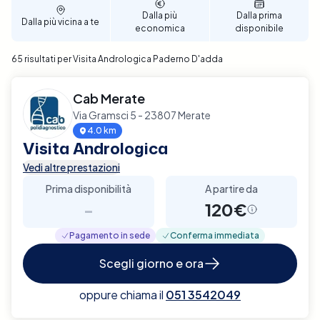
Dalla più
Dalla prima
Dalla più vicina a te
economica
disponibile
65 risultati per Visita Andrologica Paderno D'adda
Cab Merate
Via Gramsci 5 - 23807 Merate
4.0 km
Visita Andrologica
Vedi altre prestazioni
Prima disponibilità
A partire da
-
120€
Pagamento in sede
Conferma immediata
Scegli giorno e ora
oppure chiama il
051 3542049