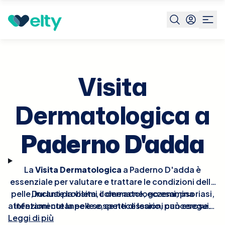
Prenota visita
Visita Dermatologica
Paderno D'adda
Visita
Dermatologica a
Paderno D'adda
La
Visita Dermatologica
a Paderno D'adda è
essenziale per valutare e trattare le condizioni della
pelle, inclusi problemi come acne, eczemi, psoriasi,
Durante la visita, il dermatologo esamina
attentamente la pelle e, se necessario, può eseguire
infezioni cutanee e sospetti di lesioni cancerose.
Leggi di più
procedure diagnostiche come la biopsia o test