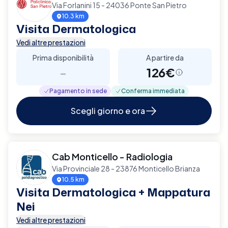
Via Forlanini 15 - 24036 Ponte San Pietro
10.3 km
Visita Dermatologica
Vedi altre prestazioni
Prima disponibilità
A partire da
-
126€
Pagamento in sede
Conferma immediata
Scegli giorno e ora
Cab Monticello - Radiologia
Via Provinciale 28 - 23876 Monticello Brianza
10.5 km
Visita Dermatologica + Mappatura
Nei
Vedi altre prestazioni