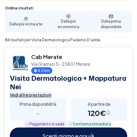
Sono stati trovati 84 risultati
Ordina i risultati
Dalla più
Dalla prima
Dalla più vicina a te
economica
disponibile
84 risultati per Visita Dermatologica Paderno D'adda
Cab Merate
Via Gramsci 5 - 23807 Merate
4.0 km
Visita Dermatologica + Mappatura
Nei
Vedi altre prestazioni
Prima disponibilità
A partire da
-
120€
Pagamento in sede
Conferma immediata
Scegli giorno e ora