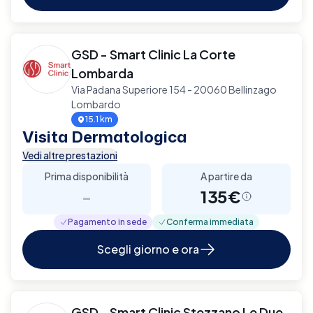
GSD - Smart Clinic La Corte
Lombarda
Via Padana Superiore 154 - 20060 Bellinzago
Lombardo
15.1 km
Visita Dermatologica
Vedi altre prestazioni
Prima disponibilità
A partire da
-
135€
Pagamento in sede
Conferma immediata
Scegli giorno e ora
GSD - Smart Clinic Stezzano Le Due