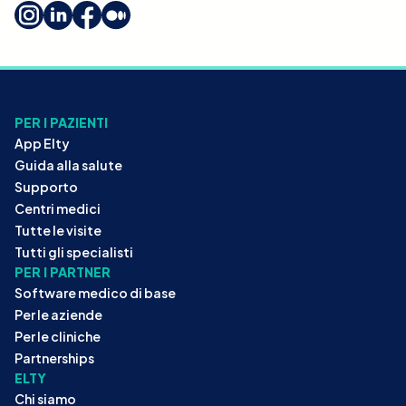
PER I PAZIENTI
App Elty
Guida alla salute
Supporto
Centri medici
Tutte le visite
Tutti gli specialisti
PER I PARTNER
Software medico di base
Per le aziende
Per le cliniche
Partnerships
ELTY
Chi siamo