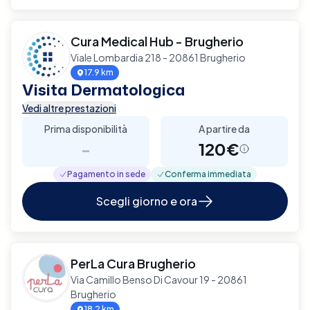
Cura Medical Hub - Brugherio
Viale Lombardia 218 - 20861 Brugherio
17.9 km
Visita Dermatologica
Vedi altre prestazioni
Prima disponibilità
A partire da
-
120€
Pagamento in sede
Conferma immediata
Scegli giorno e ora
PerLa Cura Brugherio
Via Camillo Benso Di Cavour 19 - 20861
Brugherio
18.2 km