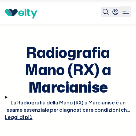
Prenota visita
Radiografia Mano Rx
Marcianise
Radiografia
Mano (RX) a
Marcianise
La Radiografia della Mano (RX) a Marcianise è un
esame essenziale per diagnosticare condizioni che
Leggi di più
riguardano le ossa della mano e del polso, come
fratture, infezioni o malattie degenerative come
l'artrite. L'esame è veloce, non invasivo e non