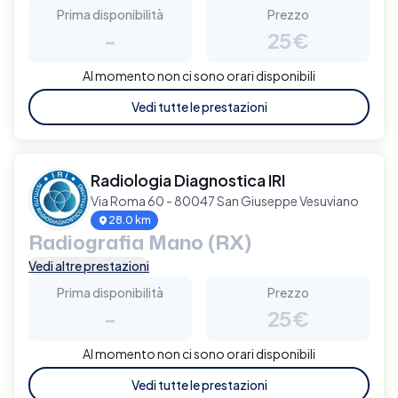
Prima disponibilità
Prezzo
-
25€
Al momento non ci sono orari disponibili
Vedi tutte le prestazioni
Radiologia Diagnostica IRI
Via Roma 60 - 80047 San Giuseppe Vesuviano
28.0 km
Radiografia Mano (RX)
Vedi altre prestazioni
Prima disponibilità
Prezzo
-
25€
Al momento non ci sono orari disponibili
Vedi tutte le prestazioni