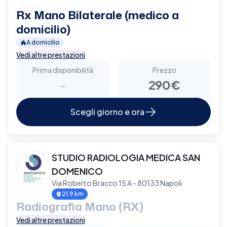
Rx Mano Bilaterale (medico a
domicilio)
A domicilio
Vedi altre prestazioni
Prima disponibilità
Prezzo
-
290€
Scegli giorno e ora
STUDIO RADIOLOGIA MEDICA SAN
DOMENICO
Via Roberto Bracco 15 A - 80133 Napoli
21.9 km
Radiografia Mano (RX)
Vedi altre prestazioni