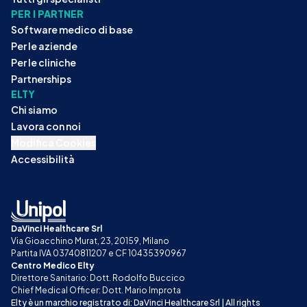
PER I PARTNER
Software medico di base
Per le aziende
Per le cliniche
Partnerships
ELTY
Chi siamo
Lavora con noi
Modifica Cookies
Accessibilità
DaVinci Healthcare Srl
Via Gioacchino Murat, 23, 20159, Milano
Partita IVA 03740811207 e CF 10435390967
Centro Medico Elty
Direttore Sanitario: Dott. Rodolfo Buccico
Chief Medical Officer: Dott. Mario Improta
Elty è un marchio registrato di: DaVinci Healthcare Srl | All rights 