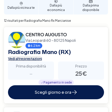
Dalla più
Dalla prima
Dalla più vicina a te
economica
disponibile
12 risultati per Radiografia Mano Rx Marcianise
CENTRO AUGUSTO
Via Leopardi 60 - 80125 Napoli
6.2 km
Radiografia Mano (RX)
Vedi altre prestazioni
Prima disponibilità
Prezzo
-
25€
Pagamento in sede
Scegli giorno e ora