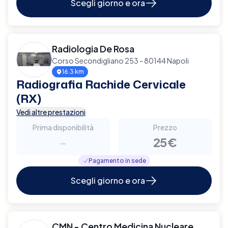
Scegli giorno e ora
Radiologia De Rosa
Corso Secondigliano 253 - 80144 Napoli
16.3 km
Radiografia Rachide Cervicale
(RX)
Vedi altre prestazioni
Prima disponibilità
Prezzo
-
25€
Pagamento in sede
Scegli giorno e ora
CMN - Centro Medicina Nucleare