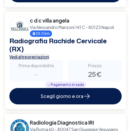
c d c villa angela
Via Alessandro Manzoni 141 C - 80123 Napoli
25.0 km
Radiografia Rachide Cervicale
(RX)
Vedi altre prestazioni
Prima disponibilità
Prezzo
-
25€
Pagamento in sede
Scegli giorno e ora
Radiologia Diagnostica IRI
Via Roma 60 - 80047 San Giuseppe Vesuviano