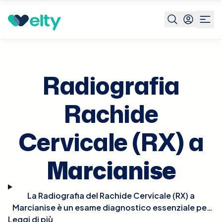
Prenota visita
Radiografia Rachide Cervicale Rx
Marcian
Radiografia
Rachide
Cervicale (RX) a
Marcianise
La Radiografia del Rachide Cervicale (RX) a
Marcianise è un esame diagnostico essenziale per
Leggi di più
valutare le vertebre cervicali, fondamentale in