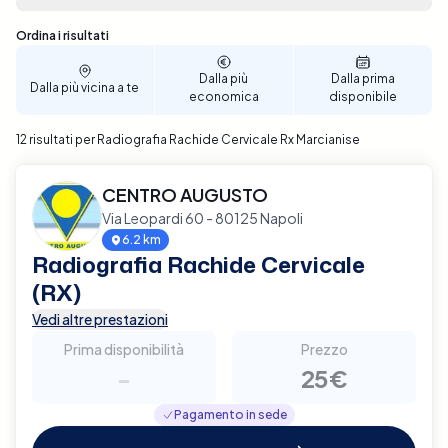
Con pochi clic, puoi selezionare la data e l'ora che
meglio si adattano alle tue necessità, facilitando
Sono stati trovati 12 risultati
Ordina i risultati
una prenotazione rapida e senza complicazioni.
Assicurati il miglior supporto per la tua salute
Dalla più
Dalla prima
Dalla più vicina a te
cervicale, prenota ora con Elty.
economica
disponibile
12 risultati per Radiografia Rachide Cervicale Rx Marcianise
CENTRO AUGUSTO
Via Leopardi 60 - 80125 Napoli
6.2 km
Radiografia Rachide Cervicale
(RX)
Vedi altre prestazioni
Prima disponibilità
Prezzo
-
25€
Pagamento in sede