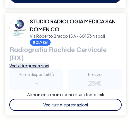
STUDIO RADIOLOGIA MEDICA SAN
DOMENICO
Via Roberto Bracco 15 A - 80133 Napoli
21.9 km
Radiografia Rachide Cervicale
(RX)
Vedi altre prestazioni
Prima disponibilità
Prezzo
-
25€
Al momento non ci sono orari disponibili
Vedi tutte le prestazioni