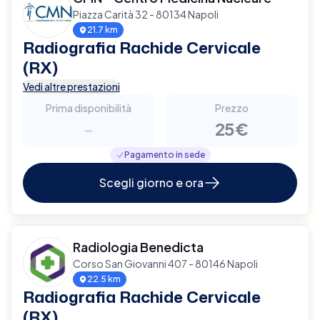
Piazza Carità 32 - 80134 Napoli
21.7 km
Radiografia Rachide Cervicale
(RX)
Vedi altre prestazioni
Prima disponibilità
Prezzo
-
25€
Pagamento in sede
Scegli giorno e ora
Radiologia Benedicta
Corso San Giovanni 407 - 80146 Napoli
22.5 km
Radiografia Rachide Cervicale
(RX)