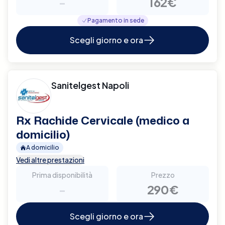
-
162€
Pagamento in sede
Scegli giorno e ora
Sanitelgest Napoli
Rx Rachide Cervicale (medico a
domicilio)
A domicilio
Vedi altre prestazioni
Prima disponibilità
Prezzo
-
290€
Scegli giorno e ora