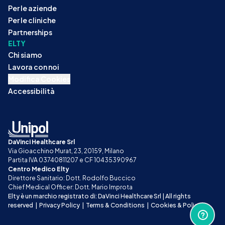
Per le aziende
Per le cliniche
Partnerships
ELTY
Chi siamo
Lavora con noi
Modifica Cookies
Accessibilità
DaVinci Healthcare Srl
Via Gioacchino Murat, 23, 20159, Milano
Partita IVA 03740811207 e CF 10435390967
Centro Medico Elty
Direttore Sanitario: Dott. Rodolfo Buccico
Chief Medical Officer: Dott. Mario Improta
Elty è un marchio registrato di: DaVinci Healthcare Srl | All rights 
reserved
|
Privacy Policy
|
Terms & Conditions
|
Cookies & Policy