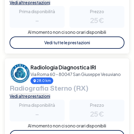
Vedi altre prestazioni
Prima disponibilità
Prezzo
-
25€
Al momento non ci sono orari disponibili
Vedi tutte le prestazioni
Radiologia Diagnostica IRI
Via Roma 60 - 80047 San Giuseppe Vesuviano
28.0 km
Radiografia Sterno (RX)
Vedi altre prestazioni
Prima disponibilità
Prezzo
-
25€
Al momento non ci sono orari disponibili