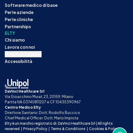
Software medico di base
Per le aziende
Per le cliniche
Partnerships
ELTY
Chi siamo
Lavora con noi
Modifica Cookies
Accessibilità
DaVinci Healthcare Srl
Via Gioacchino Murat, 23, 20159, Milano
Partita IVA 03740811207 e CF 10435390967
Centro Medico Elty
Direttore Sanitario: Dott. Rodolfo Buccico
Chief Medical Officer: Dott. Mario Improta
Elty è un marchio registrato di: DaVinci Healthcare Srl | All rights 
reserved
|
Privacy Policy
|
Terms & Conditions
|
Cookies & Policy