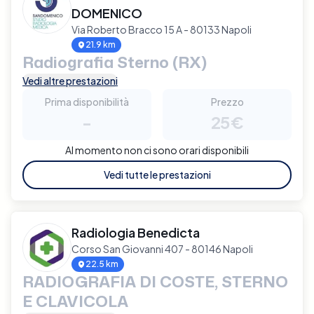
DOMENICO
Via Roberto Bracco 15 A - 80133 Napoli
21.9 km
Radiografia Sterno (RX)
Vedi altre prestazioni
Prima disponibilità
Prezzo
-
25€
Al momento non ci sono orari disponibili
Vedi tutte le prestazioni
Radiologia Benedicta
Corso San Giovanni 407 - 80146 Napoli
22.5 km
RADIOGRAFIA DI COSTE, STERNO
E CLAVICOLA