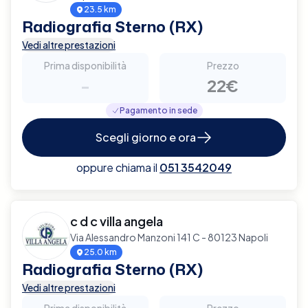
23.5 km
Radiografia Sterno (RX)
Vedi altre prestazioni
Prima disponibilità
Prezzo
-
22€
Pagamento in sede
Scegli giorno e ora
oppure chiama il
051 3542049
c d c villa angela
Via Alessandro Manzoni 141 C - 80123 Napoli
25.0 km
Radiografia Sterno (RX)
Vedi altre prestazioni
Prima disponibilità
Prezzo