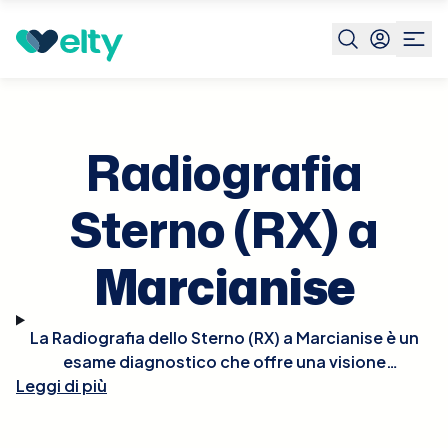
Prenota visita
Radiografia Sterno Rx
Marcianise
Radiografia
Sterno (RX) a
Marcianise
La Radiografia dello Sterno (RX) a Marcianise è un
esame diagnostico che offre una visione
Leggi di più
dettagliata dello sterno, essenziale per valutare
traumi, infezioni o malattie come l'artrite
sternoclavicolare. Questo tipo di radiografia è