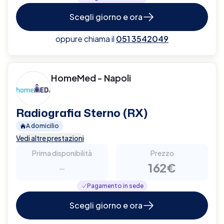
Scegli giorno e ora
oppure chiama il
051 3542049
HomeMed - Napoli
Radiografia Sterno (RX)
A domicilio
Vedi altre prestazioni
Prima disponibilità
Prezzo
-
162€
Pagamento in sede
Scegli giorno e ora