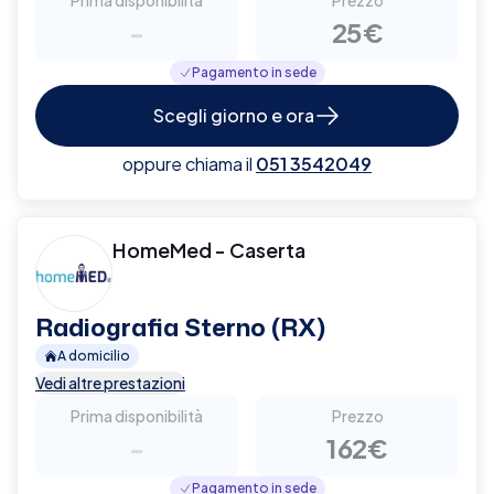
-
25€
Pagamento in sede
Scegli giorno e ora
oppure chiama il
051 3542049
HomeMed - Caserta
Radiografia Sterno (RX)
A domicilio
Vedi altre prestazioni
Prima disponibilità
Prezzo
-
162€
Pagamento in sede