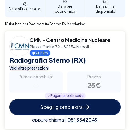
Dalla più
Dalla prima
Dalla più vicina a te
economica
disponibile
10 risultati per Radiografia Sterno Rx Marcianise
CMN - Centro Medicina Nucleare
Piazza Carità 32 - 80134 Napoli
21.7 km
Radiografia Sterno (RX)
Vedi altre prestazioni
Prima disponibilità
Prezzo
-
25€
Pagamento in sede
Scegli giorno e ora
oppure chiama il
051 3542049