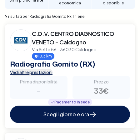
Dalla più vicina a te
economica
disponibile
9 risultati per Radiografia Gomito Rx Thiene
C.D.V. CENTRO DIAGNOSTICO
VENETO - Caldogno
Via Sette 56 - 36030 Caldogno
10.3 km
Radiografia Gomito (RX)
Vedi altre prestazioni
Prima disponibilità
Prezzo
-
33€
Pagamento in sede
Scegli giorno e ora