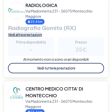
RADIOLOGICA
Via Madonnetta 231 - 36075 Montecchio
Maggiore
23.4 km
Radiografia Gomito (RX)
Vedi altre prestazioni
Prima disponibilità
Prezzo
-
35€
Al momento non ci sono orari disponibili
Vedi tutte le prestazioni
CENTRO MEDICO CITTA’ DI
MONTECCHIO
Via Madonnetta 231 - 36075 Montecchio
Maggiore
23.4 km