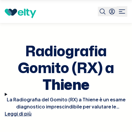
Prenota visita
Radiografia Gomito Rx
Thiene
Radiografia
Gomito (RX) a
Thiene
La Radiografia del Gomito (RX) a Thiene è un esame
diagnostico imprescindibile per valutare le
Leggi di più
condizioni delle strutture ossee del gomito in caso
di traumi, dolori persistenti o sospette patologie
degenerative. L'esame è rapido e non invasivo,