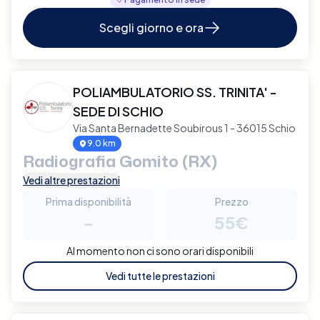
Scegli giorno e ora
POLIAMBULATORIO SS. TRINITA' -
SEDE DI SCHIO
Via Santa Bernadette Soubirous 1 - 36015 Schio
9.0 km
Radiografia Gomito (RX)
Vedi altre prestazioni
Prima disponibilità
Prezzo
-
55€
Al momento non ci sono orari disponibili
Vedi tutte le prestazioni