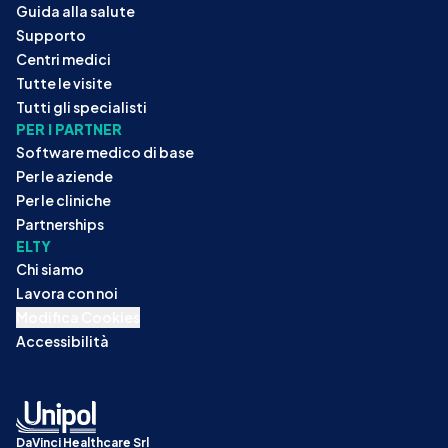
Guida alla salute
Supporto
Centri medici
Tutte le visite
Tutti gli specialisti
PER I PARTNER
Software medico di base
Per le aziende
Per le cliniche
Partnerships
ELTY
Chi siamo
Lavora con noi
Modifica Cookies
Accessibilità
DaVinci Healthcare Srl