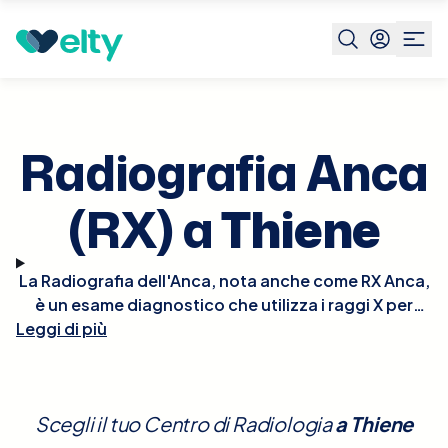
Prenota visita
Radiografia Anca Rx
Thiene
Radiografia Anca
(RX) a
Thiene
La Radiografia dell'Anca, nota anche come RX Anca,
è un esame diagnostico che utilizza i raggi X per
Leggi di più
produrre immagini dettagliate delle strutture ossee
dell'anca. Questo esame è fondamentale per
valutare la salute delle articolazioni, identificare
fratture, malattie degenerative come l'artrosi, e
Scegli il tuo Centro di Radiologia
a
Thiene
altre condizioni patologiche dell'anca. La