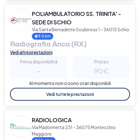
POLIAMBULATORIO SS. TRINITA' -
SEDE DI SCHIO
Via Santa Bernadette Soubirous 1 - 36015 Schio
9.0 km
Radiografia Anca (RX)
Vedi altre prestazioni
Prima disponibilità
Prezzo
-
90€
Al momento non ci sono orari disponibili
Vedi tutte le prestazioni
RADIOLOGICA
Via Madonnetta 231 - 36075 Montecchio
Maggiore