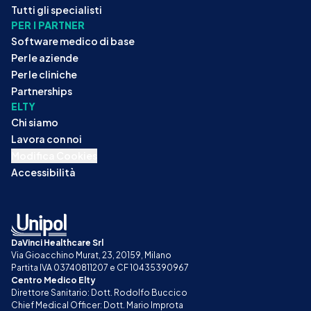
Tutti gli specialisti
PER I PARTNER
Software medico di base
Per le aziende
Per le cliniche
Partnerships
ELTY
Chi siamo
Lavora con noi
Modifica Cookies
Accessibilità
DaVinci Healthcare Srl
Via Gioacchino Murat, 23, 20159, Milano
Partita IVA 03740811207 e CF 10435390967
Centro Medico Elty
Direttore Sanitario: Dott. Rodolfo Buccico
Chief Medical Officer: Dott. Mario Improta