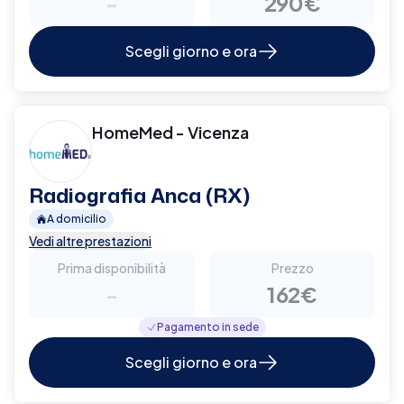
-
290€
Scegli giorno e ora
HomeMed - Vicenza
Radiografia Anca (RX)
A domicilio
Vedi altre prestazioni
Prima disponibilità
Prezzo
-
162€
Pagamento in sede
Scegli giorno e ora