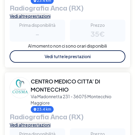
23.4 km
Radiografia Anca (RX)
Vedi altre prestazioni
Prima disponibilità
Prezzo
-
35€
Al momento non ci sono orari disponibili
Vedi tutte le prestazioni
CENTRO MEDICO CITTA’ DI
MONTECCHIO
Via Madonnetta 231 - 36075 Montecchio
Maggiore
23.4 km
Radiografia Anca (RX)
Vedi altre prestazioni
Prima disponibilità
Prezzo