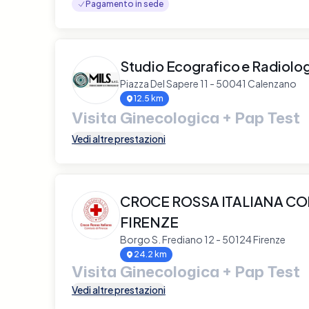
Pagamento in sede
Studio Ecografico e Radiolog
Piazza Del Sapere 11 - 50041 Calenzano
12.5 km
Visita Ginecologica + Pap Test
Vedi altre prestazioni
CROCE ROSSA ITALIANA CO
FIRENZE
Borgo S. Frediano 12 - 50124 Firenze
24.2 km
Visita Ginecologica + Pap Test
Vedi altre prestazioni