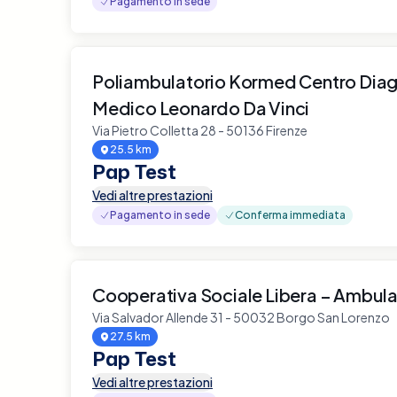
Pagamento in sede
Poliambulatorio Kormed Centro Dia
Medico Leonardo Da Vinci
Via Pietro Colletta 28 - 50136 Firenze
25.5 km
Pap Test
Vedi altre prestazioni
Pagamento in sede
Conferma immediata
Cooperativa Sociale Libera – Ambula
Via Salvador Allende 31 - 50032 Borgo San Lorenzo
27.5 km
Pap Test
Vedi altre prestazioni