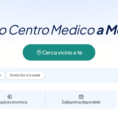
a Montemurlo
.
tuo Centro Medico
a
M
Cerca vicino a te
o
Domicilio o in sede
a più economica
Dalla prima disponibile