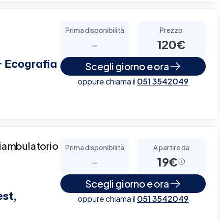
Prima disponibilità
Prezzo
-
120€
+ Ecografia
Scegli giorno e ora
oppure chiama il
051 3542049
iambulatorio
Prima disponibilità
A partire da
-
19€
Scegli giorno e ora
est,
oppure chiama il
051 3542049