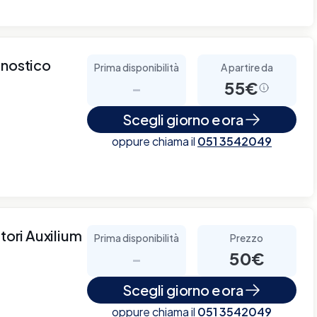
gnostico
Prima disponibilità
A partire da
-
55€
Scegli giorno e ora
oppure chiama il
051 3542049
tori Auxilium
Prima disponibilità
Prezzo
-
50€
Scegli giorno e ora
oppure chiama il
051 3542049