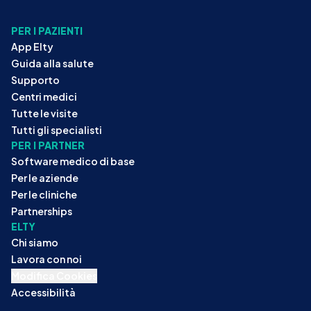
PER I PAZIENTI
App Elty
Guida alla salute
Supporto
Centri medici
Tutte le visite
Tutti gli specialisti
PER I PARTNER
Software medico di base
Per le aziende
Per le cliniche
Partnerships
ELTY
Chi siamo
Lavora con noi
Modifica Cookies
Accessibilità