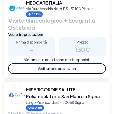
MEDCARE ITALIA
Via Bure Vecchia Nord 115 - 51100 Pistoia
7.6 km
Visita Ginecologica + Ecografia
Ostetrica
Vedi altre prestazioni
Prima disponibilità
Prezzo
-
130€
Al momento non ci sono orari disponibili
Vedi tutte le prestazioni
MISERICORDIE SALUTE -
Poliambulatorio San Mauro a Signa
Largo Misericordia 8 - 50058 Signa
16.2 km