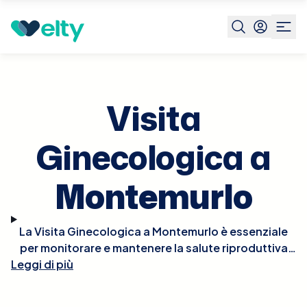
Prenota visita
Visita Ginecologica
Montemurlo
Visita
Ginecologica a
Montemurlo
La Visita Ginecologica a Montemurlo è essenziale
per monitorare e mantenere la salute riproduttiva
Leggi di più
femminile. Durante la visita, il ginecologo condurrà
un esame fisico, che può includere un pap test,
esami pelvici, e, se necessario, ultrasuoni per