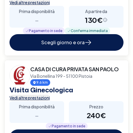
Vedi altre prestazioni
Prima disponibilità
A partire da
-
130€
Pagamento in sede
Conferma immediata
Scegli giorno e ora
CASA DI CURA PRIVATA SAN PAOLO
Via Bonellina 199 - 51100 Pistoia
9.6 km
Visita Ginecologica
Vedi altre prestazioni
Prima disponibilità
Prezzo
-
240€
Pagamento in sede