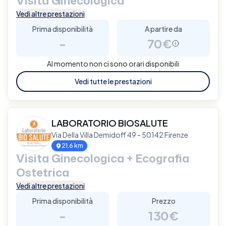
Visita Ginecologica
Vedi altre prestazioni
Prima disponibilità
A partire da
-
70€
Al momento non ci sono orari disponibili
Vedi tutte le prestazioni
LABORATORIO BIOSALUTE
Via Della Villa Demidoff 49 - 50142 Firenze
21.6 km
Visita Ginecologica + Ecografia
Ostetrica
Vedi altre prestazioni
Prima disponibilità
Prezzo
-
130€