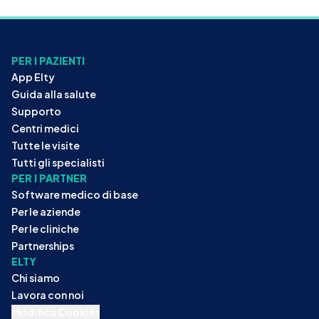
PER I PAZIENTI
App Elty
Guida alla salute
Supporto
Centri medici
Tutte le visite
Tutti gli specialisti
PER I PARTNER
Software medico di base
Per le aziende
Per le cliniche
Partnerships
ELTY
Chi siamo
Lavora con noi
Modifica Cookies