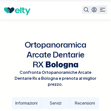
Prenota visita
Ortopanoramica Arcate Dentarie Rx
Bol
Ortopanoramica
Arcate Dentarie
RX
Bologna
Confronta Ortopanoramiche Arcate
Dentarie Rx a Bologna e prenota al miglior
prezzo.
Informazioni
Servizi
Recensioni