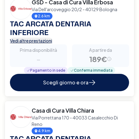
GSD - Casa di Cura Villa Erbosa
Via Dell'arcoveggio 20/2 - 40129 Bologna
2.6 km
TAC ARCATA DENTARIA
INFERIORE
Vedi altre prestazioni
Prima disponibilità
A partire da
-
189€
Pagamento in sede
Conferma immediata
Scegli giorno e ora
Casa di Cura Villa Chiara
Via Porrettana 170 - 40033 Casalecchio Di
Reno
4.9 km
TAC ARCATA DENTARIA