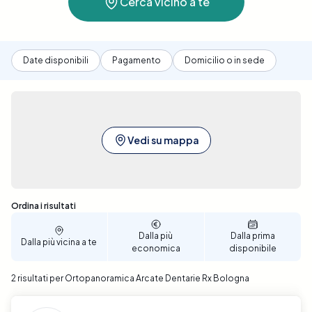
Cerca vicino a te
Date disponibili
Pagamento
Domicilio o in sede
Vedi su mappa
Sono stati trovati 2 risultati
Ordina i risultati
Dalla più
Dalla prima
Dalla più vicina a te
economica
disponibile
2 risultati per Ortopanoramica Arcate Dentarie Rx Bologna