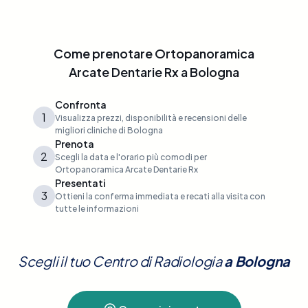
Come prenotare
Ortopanoramica
Arcate Dentarie Rx
a
Bologna
Confronta
1
Visualizza prezzi, disponibilità e recensioni delle
migliori cliniche di Bologna
Prenota
2
Scegli la data e l'orario più comodi per
Ortopanoramica Arcate Dentarie Rx
Presentati
3
Ottieni la conferma immediata e recati alla visita con
tutte le informazioni
Scegli il tuo Centro di Radiologia
a
Bologna