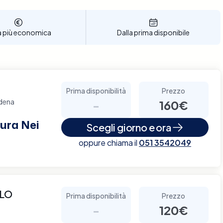
a più economica
Dalla prima disponibile
Prima disponibilità
Prezzo
odena
-
160€
ura Nei
Scegli giorno e ora
oppure chiama il
051 3542049
LLO
Prima disponibilità
Prezzo
-
120€