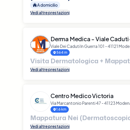
A domicilio
Vedi altre prestazioni
Derma Medica - Viale Caduti 
Viale Dei Caduti In Guerra 101 - 41121 Mod
564 m
Visita Dermatologica + Mappat
Vedi altre prestazioni
Centro Medico Victoria
Via Marcantonio Parenti 47 - 41123 Moden
1.6 km
Mappatura Nei (Dermatoscopi
Vedi altre prestazioni