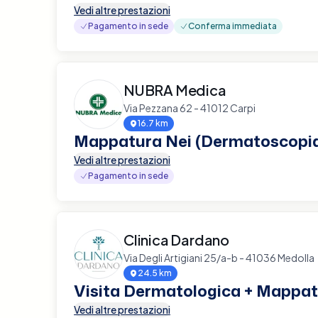
Vedi altre prestazioni
Pagamento in sede
Conferma immediata
NUBRA Medica
Via Pezzana 62 - 41012 Carpi
16.7 km
Mappatura Nei (Dermatoscopi
Vedi altre prestazioni
Pagamento in sede
Clinica Dardano
Via Degli Artigiani 25/a-b - 41036 Medolla
24.5 km
Visita Dermatologica + Mappat
Vedi altre prestazioni