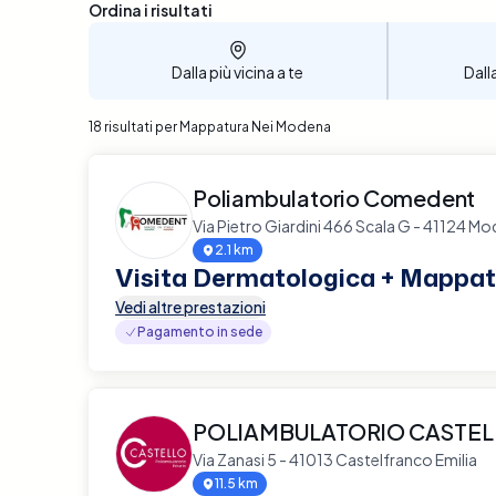
Sono stati trovati 18 risultati
Ordina i risultati
Dalla più vicina a te
Dall
18 risultati per Mappatura Nei Modena
Poliambulatorio Comedent
Via Pietro Giardini 466 Scala G - 41124 M
2.1 km
Visita Dermatologica + Mappat
Vedi altre prestazioni
Pagamento in sede
POLIAMBULATORIO CASTE
Via Zanasi 5 - 41013 Castelfranco Emilia
11.5 km