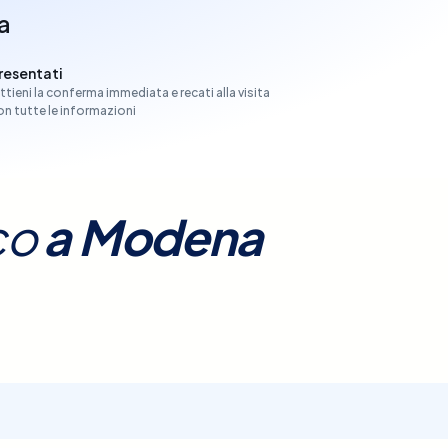
a
resentati
ttieni la conferma immediata e recati alla visita
on tutte le informazioni
co
a
Modena