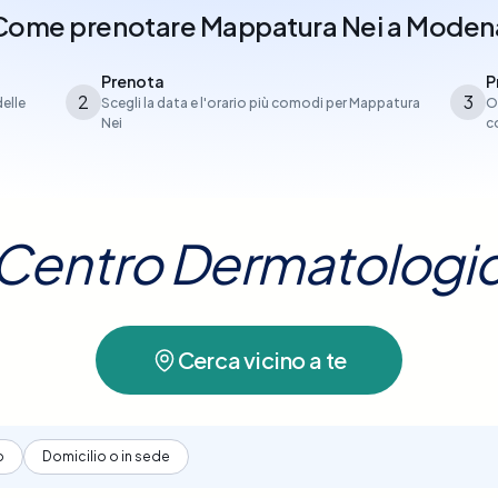
Come prenotare
Mappatura Nei
a
Moden
Prenota
P
2
3
delle
Scegli la data e l'orario più comodi per Mappatura
O
Nei
c
uo Centro Dermatologi
Cerca vicino a te
o
Domicilio o in sede