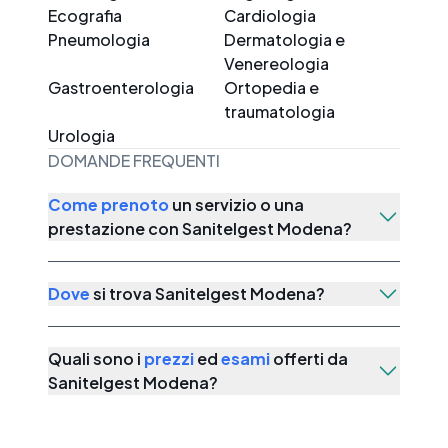
Ecografia
Cardiologia
Pneumologia
Dermatologia e
Venereologia
Gastroenterologia
Ortopedia e
traumatologia
Urologia
DOMANDE FREQUENTI
Come prenoto
un servizio o una
prestazione con
Sanitelgest Modena
?
Dove
si trova
Sanitelgest Modena
?
Quali sono i
prezzi
ed
esami
offerti da
Sanitelgest Modena
?