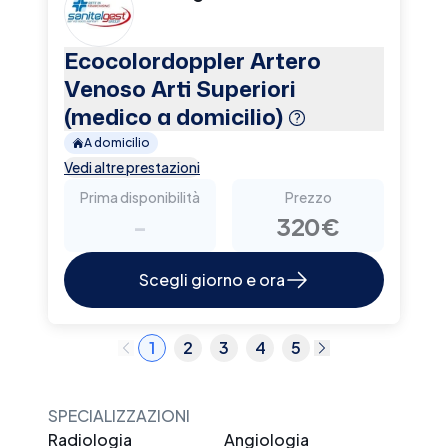
Ecocolordoppler Artero
Venoso Arti Superiori
(medico a domicilio)
A domicilio
Vedi altre prestazioni
Prima disponibilità
Prezzo
-
320€
Scegli giorno e ora
1
2
3
4
5
SPECIALIZZAZIONI
Radiologia
Angiologia