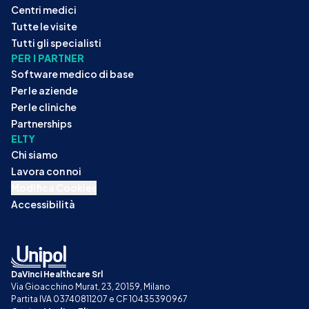
Centri medici
Tutte le visite
Tutti gli specialisti
PER I PARTNER
Software medico di base
Per le aziende
Per le cliniche
Partnerships
ELTY
Chi siamo
Lavora con noi
Modifica Cookies
Accessibilità
DaVinci Healthcare Srl
Via Gioacchino Murat, 23, 20159, Milano
Partita IVA 03740811207 e CF 10435390967