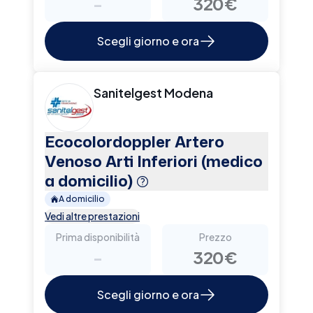
-
320€
Scegli giorno e ora
Sanitelgest Modena
Ecocolordoppler Artero
Venoso Arti Inferiori (medico
a domicilio)
A domicilio
Vedi altre prestazioni
Prima disponibilità
Prezzo
-
320€
Scegli giorno e ora