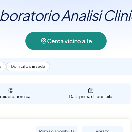
so le migliori strutture sanitarie convenzionate.
aboratorio Analisi Clin
 confrontare diverse strutture, fornendo tutte le 
ecisione informata. Ci impegniamo a facilitare il 
azioni sanitarie, garantendo la migliore offerta "
ic, puoi scegliere la data e l'ora che più si adatta
Cerca vicino a te
one semplice e veloce. Prenota ora un Esame de
nditi cura della tua salute con professionalità e c
o
Domicilio o in sede
a più economica
Dalla prima disponibile
Prima disponibilità
Prezzo