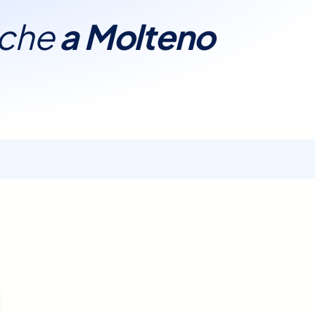
 La nostra piattaforma
iche
a
Molteno
informazioni dettagliate
processo di ricerca e
vicino a me" e al miglior
no alle tue esigenze,
l Sangue a Molteno con
onvenienza.