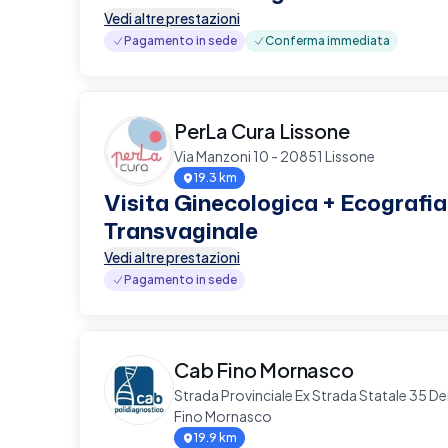
Vedi altre prestazioni
Pagamento in sede
Conferma immediata
PerLa Cura Lissone
Via Manzoni 10 - 20851 Lissone
19.3 km
Visita Ginecologica + Ecografia
Transvaginale
Vedi altre prestazioni
Pagamento in sede
Cab Fino Mornasco
Strada Provinciale Ex Strada Statale 35 De
Fino Mornasco
19.9 km