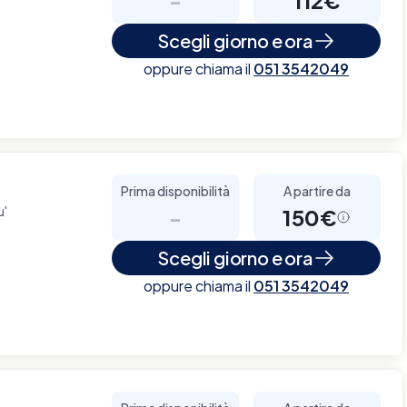
Scegli giorno e ora
oppure chiama il
051 3542049
Prima disponibilità
A partire da
u'
-
150€
Scegli giorno e ora
oppure chiama il
051 3542049