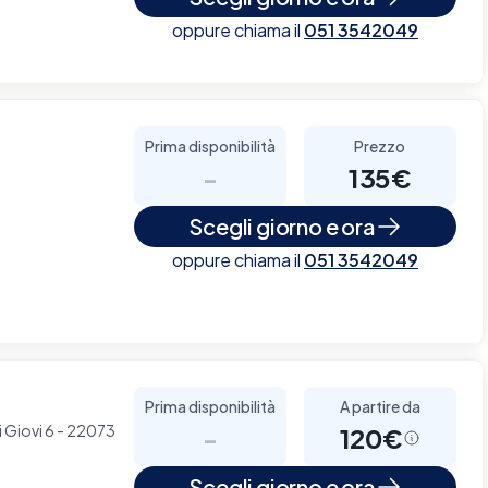
oppure chiama il
051 3542049
Prima disponibilità
Prezzo
-
135€
Scegli giorno e ora
oppure chiama il
051 3542049
Prima disponibilità
A partire da
i Giovi 6 - 22073
-
120€
Scegli giorno e ora