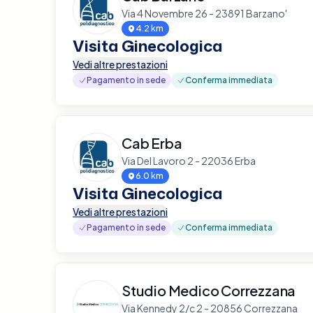
Via 4 Novembre 26 - 23891 Barzano'
4.2 km
Visita Ginecologica
Vedi altre prestazioni
Pagamento in sede
Conferma immediata
Cab Erba
Via Del Lavoro 2 - 22036 Erba
6.0 km
Visita Ginecologica
Vedi altre prestazioni
Pagamento in sede
Conferma immediata
Studio Medico Correzzana
Via Kennedy 2/c 2 - 20856 Correzzana