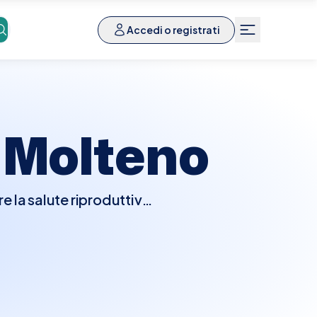
Accedi o registrati
a
Molteno
e la salute riproduttiva
he può includere un pap
gli organi riproduttivi.
dizioni come infezioni,
mento importante per
e menopausa.Con Elty,