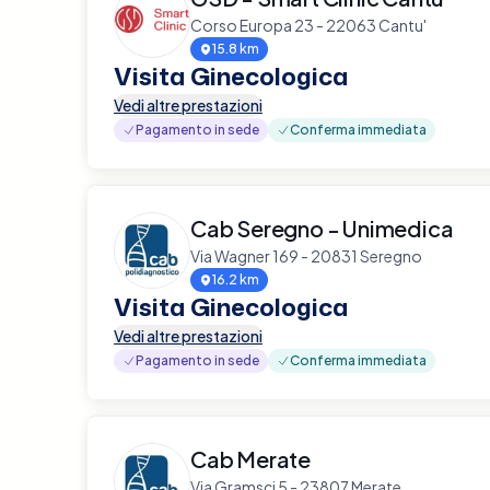
Corso Europa 23 - 22063 Cantu'
15.8 km
Visita Ginecologica
Vedi altre prestazioni
Pagamento in sede
Conferma immediata
Cab Seregno - Unimedica
Via Wagner 169 - 20831 Seregno
16.2 km
Visita Ginecologica
Vedi altre prestazioni
Pagamento in sede
Conferma immediata
Cab Merate
Via Gramsci 5 - 23807 Merate