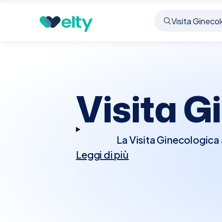
Prenota visita
Visita Ginecologica
Molteno
Visita G
La Visita Ginecologica 
Leggi di più
femminile. Durante la 
test, esami pelvici, e,
Questa visita è crucia
fibromi, endometrio
discutere questioni 