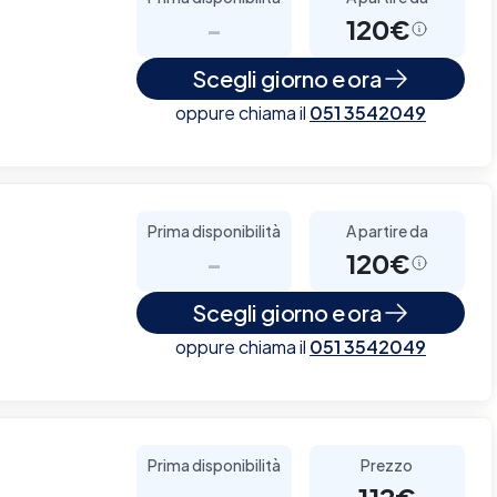
-
120€
Scegli giorno e ora
oppure chiama il
051 3542049
Prima disponibilità
A partire da
-
120€
Scegli giorno e ora
oppure chiama il
051 3542049
Prima disponibilità
Prezzo
-
112€