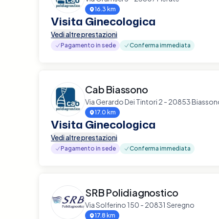
16.3 km
Visita Ginecologica
Vedi altre prestazioni
Pagamento in sede
Conferma immediata
Cab Biassono
Via Gerardo Dei Tintori 2 - 20853 Biasso
17.0 km
Visita Ginecologica
Vedi altre prestazioni
Pagamento in sede
Conferma immediata
SRB Polidiagnostico
Via Solferino 150 - 20831 Seregno
17.8 km