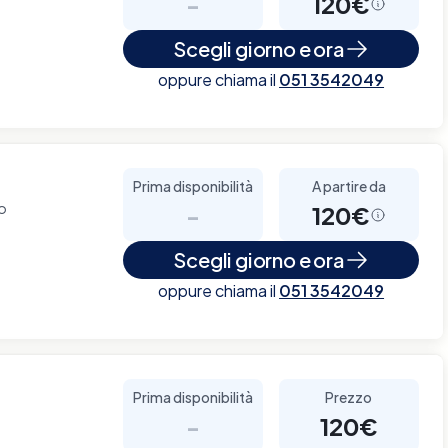
-
120€
Scegli giorno e ora
oppure chiama il
051 3542049
Prima disponibilità
A partire da
no
-
120€
Scegli giorno e ora
oppure chiama il
051 3542049
Prima disponibilità
Prezzo
-
120€