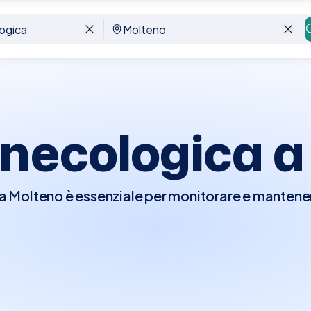
inecologica 
a Molteno è essenziale per monitorare e mantener
visita, il ginecologo condurrà un esame fisico, c
 se necessario, ultrasuoni per valutare la salute de
le per la prevenzione e la diagnosi precoce di con
si e problemi legati alla fertilità. È anche un mo
come contraccezione, pianificazione familiare 