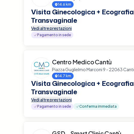
14.6 km
Visita Ginecologica + Ecografia
Transvaginale
Vedi altre prestazioni
Pagamento in sede
Centro Medico Cantù
Piazza Guglielmo Marconi 9 - 22063 Cant
14.7 km
Visita Ginecologica + Ecografia
Transvaginale
Vedi altre prestazioni
Pagamento in sede
Conferma immediata
GSD - Smart Clinic Cantù