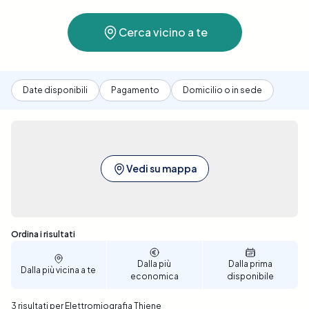
che potrebbe includere l'evitare l'uso di creme o
lozioni sulla pelle il giorno dell'esame.A Thiene, Elty
Cerca vicino a te
rende la ricerca e la prenotazione
dell'Elettromiografia estremamente semplice e
accessibile. La nostra piattaforma offre la
possibilità di confrontare diverse cliniche
Date disponibili
Pagamento
Domicilio o in sede
convenzionate, presentando informazioni
dettagliate su ogni struttura, come ubicazione,
prezzo, e disponibilità di orari. Ci impegniamo a
facilitare l'accesso agli esami medici, garantendo
una scelta informata e una prenotazione
Vedi su mappa
rapida.Con pochi clic, puoi scegliere il luogo e il
momento più adatti a te per effettuare l'esame. Elty
ti assicura una prenotazione veloce, comoda e al
miglior prezzo. Visita il nostro sito per prenotare la
Sono stati trovati 3 risultati
Ordina i risultati
tua Elettromiografia a Thiene e affidati alla nostra
esperienza per un servizio di qualità superiore.
Dalla più
Dalla prima
Dalla più vicina a te
economica
disponibile
3 risultati per Elettromiografia Thiene