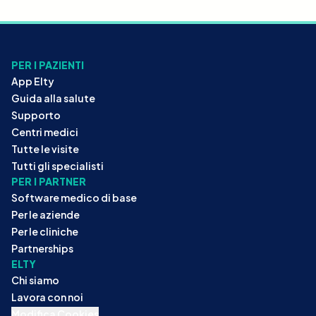
PER I PAZIENTI
App Elty
Guida alla salute
Supporto
Centri medici
Tutte le visite
Tutti gli specialisti
PER I PARTNER
Software medico di base
Per le aziende
Per le cliniche
Partnerships
ELTY
Chi siamo
Lavora con noi
Modifica Cookies