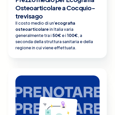
Osteoarticolare a Cocquio-
trevisago
Il costo medio di un'
ecografia
osteoarticolare
in Italia varia
generalmente tra i
50€
e i
100€
, a
seconda della struttura sanitaria e della
regione in cui viene effettuata.
PRENOTARE
PRENOTARE