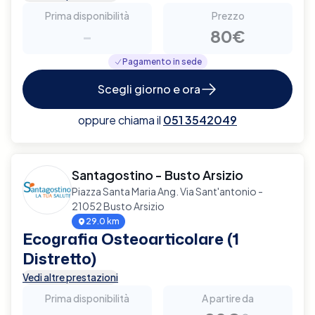
Prima disponibilità
Prezzo
-
80€
Pagamento in sede
Scegli giorno e ora
oppure chiama il
051 3542049
Santagostino - Busto Arsizio
Piazza Santa Maria Ang. Via Sant'antonio -
21052 Busto Arsizio
29.0 km
Ecografia Osteoarticolare (1
Distretto)
Vedi altre prestazioni
Prima disponibilità
A partire da