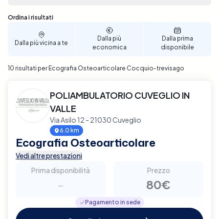
ora un'Ecografia Osteoarticolare a Cocquio-
trevisago con Elty e assicurati un controllo
Sono stati trovati 10 risultati
Ordina i risultati
completo e affidabile della tua salute articolare.
Dalla più
Dalla prima
Dalla più vicina a te
economica
disponibile
10 risultati per Ecografia Osteoarticolare Cocquio-trevisago
POLIAMBULATORIO CUVEGLIO IN
VALLE
Via Asilo 12 - 21030 Cuveglio
6.0 km
Ecografia Osteoarticolare
Vedi altre prestazioni
Prima disponibilità
Prezzo
-
80€
Pagamento in sede