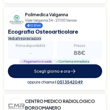
Polimedica Valganna
Viale Valganna 34 - 21100 Varese
10.8 km
Ecografia Osteoarticolare
Vedi altre prestazioni
Prima disponibilità
Prezzo
-
88€
Pagamento in sede
Conferma immediata
Scegli giorno e ora
oppure chiama il
051 3542049
CENTRO MEDICO RADIOLOGICO
BORGOMANERO