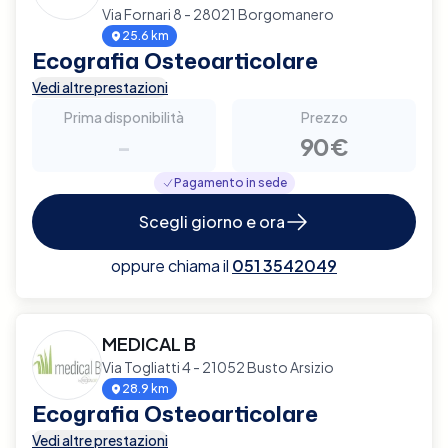
Via Fornari 8 - 28021 Borgomanero
25.6 km
Ecografia Osteoarticolare
Vedi altre prestazioni
Prima disponibilità
Prezzo
-
90€
Pagamento in sede
Scegli giorno e ora
oppure chiama il
051 3542049
MEDICAL B
Via Togliatti 4 - 21052 Busto Arsizio
28.9 km
Ecografia Osteoarticolare
Vedi altre prestazioni