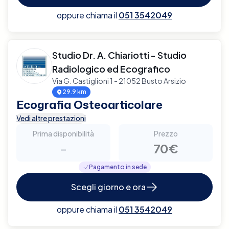
oppure chiama il
051 3542049
Studio Dr. A. Chiariotti - Studio
Radiologico ed Ecografico
Via G. Castiglioni 1 - 21052 Busto Arsizio
29.9 km
Ecografia Osteoarticolare
Vedi altre prestazioni
Prima disponibilità
Prezzo
-
70€
Pagamento in sede
Scegli giorno e ora
oppure chiama il
051 3542049