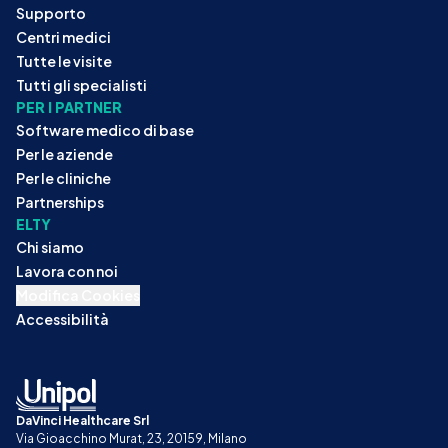
Supporto
Centri medici
Tutte le visite
Tutti gli specialisti
PER I PARTNER
Software medico di base
Per le aziende
Per le cliniche
Partnerships
ELTY
Chi siamo
Lavora con noi
Modifica Cookies
Accessibilità
DaVinci Healthcare Srl
Via Gioacchino Murat, 23, 20159, Milano