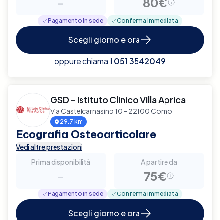
-
80€
Pagamento in sede
Conferma immediata
Scegli giorno e ora
oppure chiama il
051 3542049
GSD - Istituto Clinico Villa Aprica
Via Castelcarnasino 10 - 22100 Como
29.7 km
Ecografia Osteoarticolare
Vedi altre prestazioni
Prima disponibilità
A partire da
-
75€
Pagamento in sede
Conferma immediata
Scegli giorno e ora