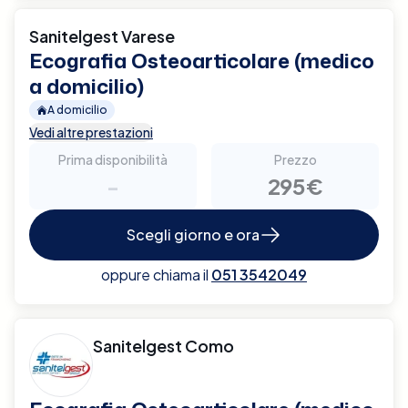
Sanitelgest Varese
Ecografia Osteoarticolare (medico
a domicilio)
A domicilio
Vedi altre prestazioni
Prima disponibilità
Prezzo
-
295€
Scegli giorno e ora
oppure chiama il
051 3542049
Sanitelgest Como