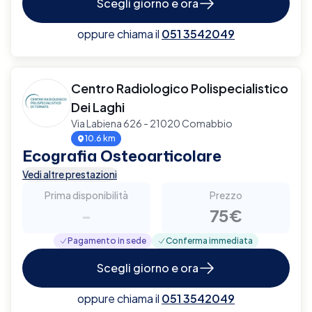
Scegli giorno e ora
oppure chiama il
051 3542049
Centro Radiologico Polispecialistico
Dei Laghi
Via Labiena 626 - 21020 Comabbio
10.6 km
Ecografia Osteoarticolare
Vedi altre prestazioni
Prima disponibilità
Prezzo
-
75€
Pagamento in sede
Conferma immediata
Scegli giorno e ora
oppure chiama il
051 3542049