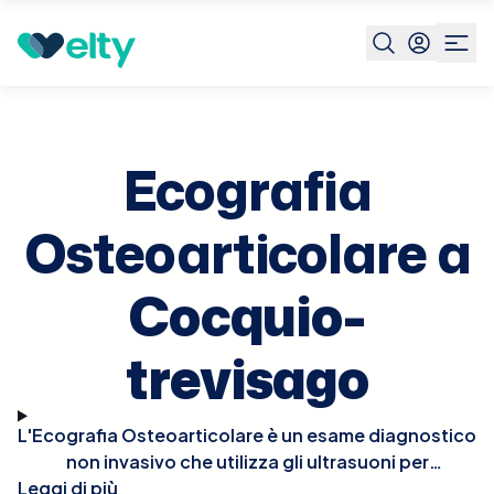
Prenota visita
Ecografia Osteoarticolare
Cocquio-
trevisago
Ecografia
Osteoarticolare a
Cocquio-
trevisago
L'Ecografia Osteoarticolare è un esame diagnostico
non invasivo che utilizza gli ultrasuoni per
Leggi di più
visualizzare le articolazioni, i legamenti, i tendini e i