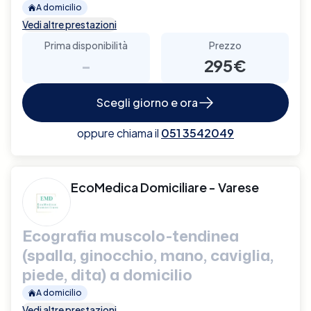
A domicilio
Vedi altre prestazioni
Prima disponibilità
Prezzo
-
295€
Scegli giorno e ora
oppure chiama il
051 3542049
EcoMedica Domiciliare - Varese
Ecografia muscolo-tendinea
(spalla, ginocchio, mano, caviglia,
piede, dita) a domicilio
A domicilio
Vedi altre prestazioni