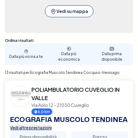
Vedi su mappa
Sono stati trovati 13 risultati
Ordina i risultati
Dalla più
Dalla prima
Dalla più vicina a te
economica
disponibile
13 risultati per Ecografia Muscolo Tendinea Cocquio-trevisago
POLIAMBULATORIO CUVEGLIO IN
VALLE
Via Asilo 12 - 21030 Cuveglio
6.0 km
ECOGRAFIA MUSCOLO TENDINEA
Vedi altre prestazioni
Prima disponibilità
Prezzo