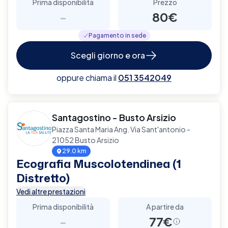
Prima disponibilità
Prezzo
-
80€
Pagamento in sede
Scegli giorno e ora
oppure chiama il
051 3542049
Santagostino - Busto Arsizio
Piazza Santa Maria Ang. Via Sant'antonio -
21052 Busto Arsizio
29.0 km
Ecografia Muscolotendinea (1
Distretto)
Vedi altre prestazioni
Prima disponibilità
A partire da
-
77€