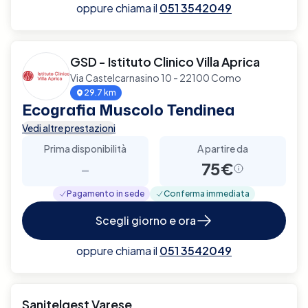
oppure chiama il
051 3542049
GSD - Istituto Clinico Villa Aprica
Via Castelcarnasino 10 - 22100 Como
29.7 km
Ecografia Muscolo Tendinea
Vedi altre prestazioni
Prima disponibilità
A partire da
-
75€
Pagamento in sede
Conferma immediata
Scegli giorno e ora
oppure chiama il
051 3542049
Sanitelgest Varese