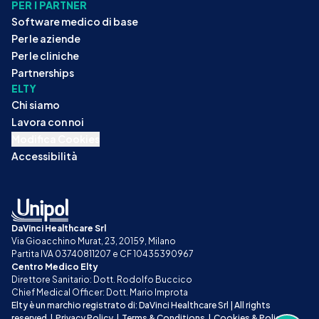
PER I PARTNER
Software medico di base
Per le aziende
Per le cliniche
Partnerships
ELTY
Chi siamo
Lavora con noi
Modifica Cookies
Accessibilità
DaVinci Healthcare Srl
Via Gioacchino Murat, 23, 20159, Milano
Partita IVA 03740811207 e CF 10435390967
Centro Medico Elty
Direttore Sanitario: Dott. Rodolfo Buccico
Chief Medical Officer: Dott. Mario Improta
Elty è un marchio registrato di: DaVinci Healthcare Srl | All rights 
reserved
|
Privacy Policy
|
Terms & Conditions
|
Cookies & Policy