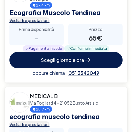
27.4 km
Ecografia Muscolo Tendinea
Vedi altre prestazioni
Prima disponibilità
Prezzo
-
65€
Pagamento in sede
Conferma immediata
Scegli giorno e ora
oppure chiama il
051 3542049
MEDICAL B
Via Togliatti 4 - 21052 Busto Arsizio
28.9 km
ecografia muscolo tendinea
Vedi altre prestazioni