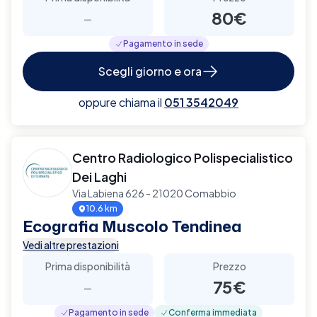
-
80€
Pagamento in sede
Scegli giorno e ora
oppure chiama il
051 3542049
Centro Radiologico Polispecialistico
Dei Laghi
Via Labiena 626 - 21020 Comabbio
10.6 km
Ecografia Muscolo Tendinea
Vedi altre prestazioni
Prima disponibilità
Prezzo
-
75€
Pagamento in sede
Conferma immediata