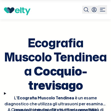
Prenota visita
Ecografia Muscolo Tendinea
Cocquio-
trevisago
Ecografia
Muscolo Tendinea
a
Cocquio-
trevisago
L'
Ecografia Muscolo Tendinea
è un esame
diagnostico che utilizza gli ultrasuoni per esaminare
A Cocquio-trevisago, Elty ti offre la possibilità di
i muscoli, i tendini e le strutture connettive