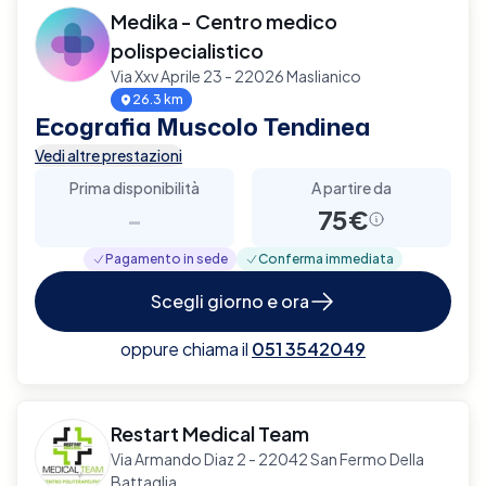
Medika - Centro medico
polispecialistico
Via Xxv Aprile 23 - 22026 Maslianico
26.3 km
Ecografia Muscolo Tendinea
Vedi altre prestazioni
Prima disponibilità
A partire da
-
75€
Pagamento in sede
Conferma immediata
Scegli giorno e ora
oppure chiama il
051 3542049
Restart Medical Team
Via Armando Diaz 2 - 22042 San Fermo Della
Battaglia