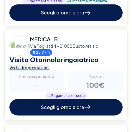
Pagamento in sede
Conferma immediata
Scegli giorno e ora
MEDICAL B
Via Togliatti 4 - 21052 Busto Arsizio
28.9 km
Visita Otorinolaringoiatrica
Vedi altre prestazioni
Prima disponibilità
Prezzo
-
100€
Pagamento in sede
Scegli giorno e ora