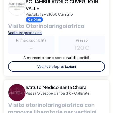
POLIAMBULATORIO CUVEGLIO IN
VALLE
Via Asilo 12 - 21030 Cuveglio
6.0 km
Visita Otorinolaringoiatrica
Vedi altre prestazioni
Prima disponibilità
Prezzo
-
120€
Al momento non ci sono orari disponibili
Vedi tutte le prestazioni
Istituto Medico Santa Chiara
Piazza Giuseppe Garibaldi 8 - Gallarate
Visita otorinolaringoiatrica con
manovre liberatorie per vertigini