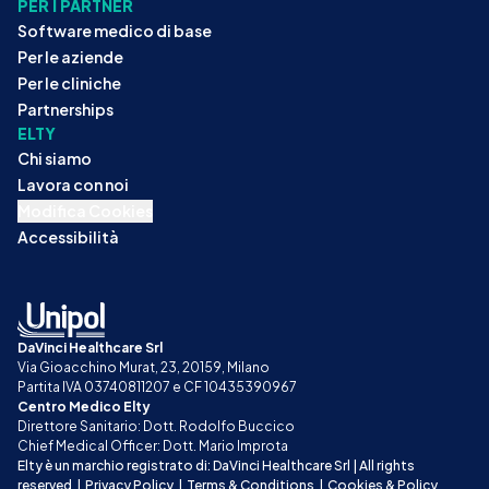
PER I PARTNER
Software medico di base
Per le aziende
Per le cliniche
Partnerships
ELTY
Chi siamo
Lavora con noi
Modifica Cookies
Accessibilità
DaVinci Healthcare Srl
Via Gioacchino Murat, 23, 20159, Milano
Partita IVA 03740811207 e CF 10435390967
Centro Medico Elty
Direttore Sanitario: Dott. Rodolfo Buccico
Chief Medical Officer: Dott. Mario Improta
Elty è un marchio registrato di: DaVinci Healthcare Srl | All rights 
reserved
|
Privacy Policy
|
Terms & Conditions
|
Cookies & Policy