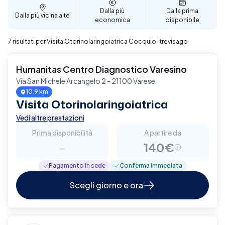
Dalla più
Dalla prima
Dalla più vicina a te
economica
disponibile
7 risultati per Visita Otorinolaringoiatrica Cocquio-trevisago
Humanitas Centro Diagnostico Varesino
Via San Michele Arcangelo 2 - 21100 Varese
10.9 km
Visita Otorinolaringoiatrica
Vedi altre prestazioni
Prima disponibilità
A partire da
-
140€
Pagamento in sede
Conferma immediata
Scegli giorno e ora