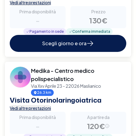
Vedi altre prestazioni
Prima disponibilità
Prezzo
-
130€
Pagamento in sede
Conferma immediata
Scegli giorno e ora
Medika - Centro medico
polispecialistico
Via Xxv Aprile 23 - 22026 Maslianico
26.3 km
Visita Otorinolaringoiatrica
Vedi altre prestazioni
Prima disponibilità
A partire da
-
120€