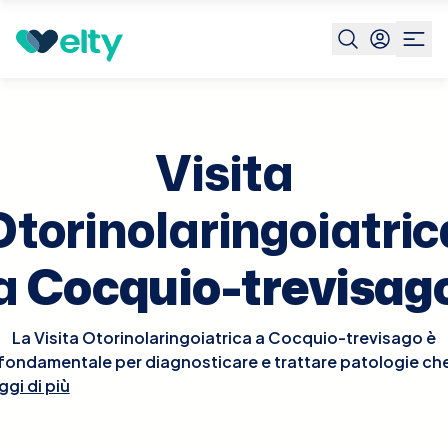
Prenota visita
Visita Otorinolaringoiatrica
Cocquio-
trevisago
Visita
Otorinolaringoiatric
a
Cocquio-trevisag
La Visita Otorinolaringoiatrica a Cocquio-trevisago è
fondamentale per diagnosticare e trattare patologie ch
ggi di più
riguardano orecchie, naso e gola. Durante la visita,
'otorinolaringoiatra eseguirà un esame approfondito del
aree interessate, che può includere l'osservazione