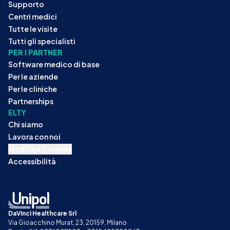
Supporto
Centri medici
Tutte le visite
Tutti gli specialisti
PER I PARTNER
Software medico di base
Per le aziende
Per le cliniche
Partnerships
ELTY
Chi siamo
Lavora con noi
Modifica Cookies
Accessibilità
DaVinci Healthcare Srl
Via Gioacchino Murat, 23, 20159, Milano