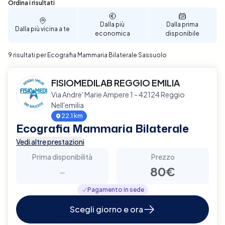
passaggi, puoi scegliere la data e l'ora che meglio si
Sono stati trovati 9 risultati
Ordina i risultati
adattano alle tue necessità, rendendo la
prenotazione semplice e veloce. Prenota ora
Dalla più
Dalla prima
Dalla più vicina a te
economica
disponibile
un'Ecografia Mammaria Bilaterale a Sassuolo con
Elty e assicurati un controllo approfondito e
9 risultati per Ecografia Mammaria Bilaterale Sassuolo
affidabile della tua salute mammaria.
FISIOMEDILAB REGGIO EMILIA
Via Andre' Marie Ampere 1 - 42124 Reggio
Nell'emilia
22.1 km
Ecografia Mammaria Bilaterale
Vedi altre prestazioni
Prima disponibilità
Prezzo
-
80€
Pagamento in sede
Scegli giorno e ora