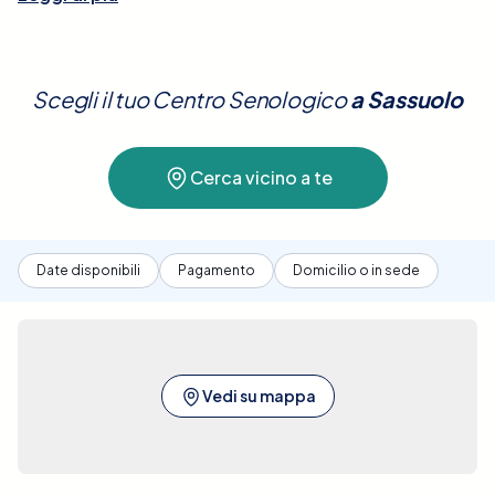
esame è essenziale per valutare anomalie come
noduli, cisti o altri cambiamenti del tessuto
mammario, ed è spesso utilizzato in complemento
Scegli il tuo Centro Senologico
a
Sassuolo
alla mammografia, soprattutto in donne con
tessuto mammario denso. L'ecografia è sicura, non
comporta l'uso di radiazioni e non richiede
Cerca vicino a te
preparazioni particolari, rendendola una scelta
eccellente per il monitoraggio regolare della salute
delle mammelle.A Sassuolo, Elty offre la possibilità
di prenotare facilmente un'Ecografia Mammaria
Date disponibili
Pagamento
Domicilio o in sede
Bilaterale presso le migliori cliniche convenzionate.
La nostra piattaforma ti consente di confrontare
diverse strutture sanitarie, assicurando tutte le
informazioni dettagliate per prendere una
decisione ben informata. Ci impegniamo a facilitare
Vedi su mappa
la ricerca e la prenotazione di queste importanti
prestazioni sanitarie, garantendo il miglior servizio
vicino a te e al miglior prezzo. Con pochi semplici