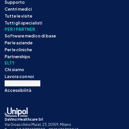
Supporto
Centri medici
Tutte le visite
Tutti gli specialisti
PER I PARTNER
Software medico di base
Per le aziende
Per le cliniche
Partnerships
ELTY
Chi siamo
Lavora con noi
Modifica Cookies
Accessibilità
DaVinci Healthcare Srl
Via Gioacchino Murat, 23, 20159, Milano