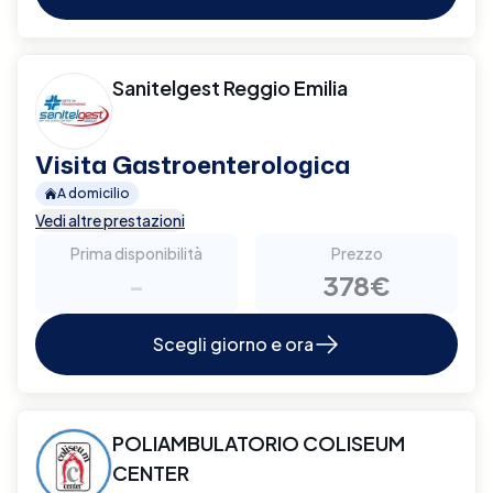
Sanitelgest Reggio Emilia
Visita Gastroenterologica
A domicilio
Vedi altre prestazioni
Prima disponibilità
Prezzo
-
378€
Scegli giorno e ora
POLIAMBULATORIO COLISEUM
CENTER