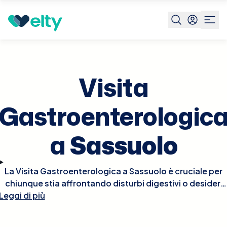
Prenota visita
Visita Gastroenterologica
Sassuolo
Visita
Gastroenterologic
a
Sassuolo
La Visita Gastroenterologica a Sassuolo è cruciale per
chiunque stia affrontando disturbi digestivi o desideri
Leggi di più
valutare la salute del proprio apparato
gastrointestinale. Durante la visita, il gastroenterologo
esaminerà i tuoi sintomi, raccoglierà la tua storia medica