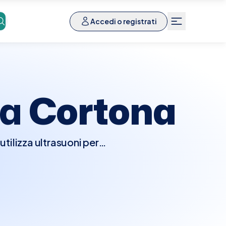
Accedi o registrati
 a
Cortona
tilizza ultrasuoni per
i linfatici, e strutture
tie tiroidee, linfonodi
. L'esame è rapido e non
 comoda e indolore.A
o e Collo nelle migliori