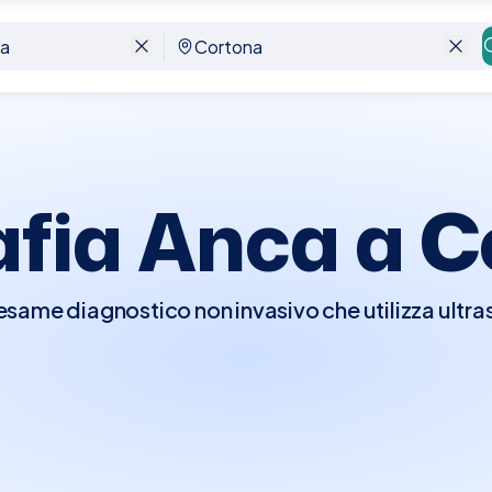
afia Anca a
C
same diagnostico non invasivo che utilizza ultras
particolarmente utile per valutare le condizioni d
delle articolazioni. È spesso impiegata per diagn
malie nei neonati e nei bambini. Non sono necessar
questo esame, rendendolo una scelta comoda e acc
ona, grazie a Elty, trovare e prenotare un'Ecogra