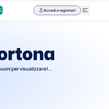
Accedi o registrati
ortona
uoni per visualizzare le
ei tessuti molli, come
osticare problemi come
ie preparazioni speciali
essibile per i pazienti
fia Anca è estremamente