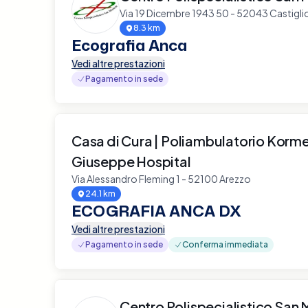
Via 19 Dicembre 1943 50 - 52043 Castigli
8.3 km
Ecografia Anca
Vedi altre prestazioni
Pagamento in sede
Casa di Cura | Poliambulatorio Korm
Giuseppe Hospital
Via Alessandro Fleming 1 - 52100 Arezzo
24.1 km
ECOGRAFIA ANCA DX
Vedi altre prestazioni
Pagamento in sede
Conferma immediata
Centro Polispecialistico San 