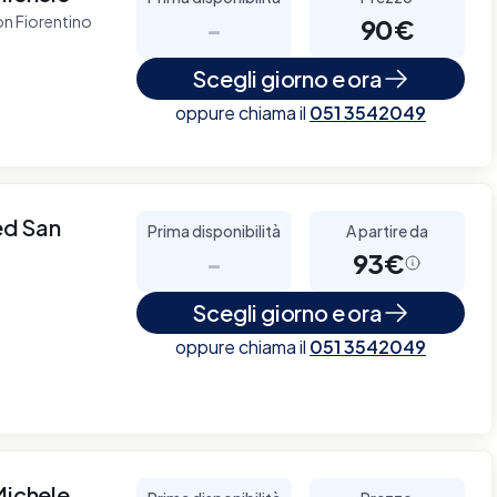
on Fiorentino
-
90€
Scegli giorno e ora
oppure chiama il
051 3542049
ed San
Prima disponibilità
A partire da
-
93€
Scegli giorno e ora
oppure chiama il
051 3542049
Michele -