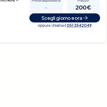
Prima disponibilità
Prezzo
-
200€
Scegli giorno e ora
oppure chiama il
051 3542049