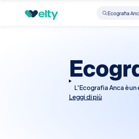
Prenota visita
Ecografia Anca
Cortona
Ecogr
L'Ecografia Anca è un e
Leggi di più
strutture dell'anca, 
muscoli e tendini, e 
borsiti, artriti, o ano
prima di sottoporsi a 
di tutte le età.A Cort