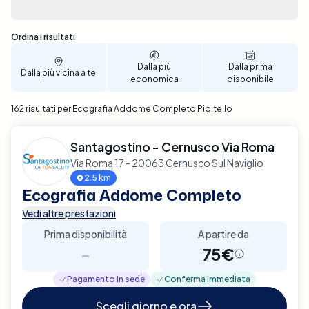
Sono stati trovati 162 risultati
Ordina i risultati
Dalla più
Dalla prima
Dalla più vicina a te
economica
disponibile
162 risultati per Ecografia Addome Completo Pioltello
Santagostino - Cernusco Via Roma
Via Roma 17 - 20063 Cernusco Sul Naviglio
2.5 km
Ecografia Addome Completo
Vedi altre prestazioni
Prima disponibilità
A partire da
-
75€
Pagamento in sede
Conferma immediata
Scegli giorno e ora