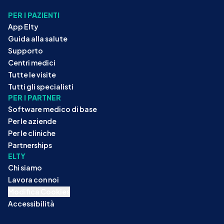
PER I PAZIENTI
App Elty
Guida alla salute
Supporto
Centri medici
Tutte le visite
Tutti gli specialisti
PER I PARTNER
Software medico di base
Per le aziende
Per le cliniche
Partnerships
ELTY
Chi siamo
Lavora con noi
Modifica Cookies
Accessibilità