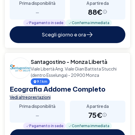
Prima disponibilità
A partire da
-
88€
Pagamento in sede
Conferma immediata
Scegli giorno e ora
Santagostino - Monza Libertà
Viale Libertà Ang. Viale Gian Battista Stucchi
(dentro Esselunga) - 20900 Monza
9.1 km
Ecografia Addome Completo
Vedi altre prestazioni
Prima disponibilità
A partire da
-
75€
Pagamento in sede
Conferma immediata