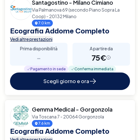
Santagostino - Milano Cimiano
Via Palmanova 69 (secondo Piano Sopra La
Coop) - 20132 Milano
7.0 km
Ecografia Addome Completo
Vedi altre prestazioni
Prima disponibilità
A partire da
-
75€
Pagamento in sede
Conferma immediata
Scegli giorno e ora
Gemma Medical - Gorgonzola
Via Toscana 7 - 20064 Gorgonzola
7.6 km
Ecografia Addome Completo
Vedi altre prestazioni