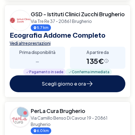
GSD - Istituti Clinici Zucchi Brugherio
Via Tre Re 37 - 20861 Brugherio
5.7 km
Ecografia Addome Completo
Vedi altre prestazioni
Prima disponibilità
A partire da
-
135€
Pagamento in sede
Conferma immediata
Scegli giorno e ora
PerLa Cura Brugherio
Via Camillo Benso Di Cavour 19 - 20861
Brugherio
6.0 km