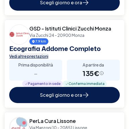
Scegli giorno e ora
GSD - Istituti Clinici Zucchi Monza
Via Zucchi 24 - 20900 Monza
7.9 km
Ecografia Addome Completo
Vedi altre prestazioni
Prima disponibilità
A partire da
-
135€
Pagamento in sede
Conferma immediata
Scegli giorno e ora
PerLa Cura Lissone
Via Manzoni 10 - 20851 Lissone