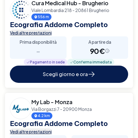
Cura Medical Hub - Brugherio
Viale Lombardia 218 - 20861 Brugherio
556 m
Ecografia Addome Completo
Vedi altre prestazioni
Prima disponibilità
A partire da
-
90€
Pagamento in sede
Conferma immediata
Scegli giorno e ora
My Lab - Monza
Via Borgazzi 7 - 20900 Monza
4.2 km
Ecografia Addome Completo
Vedi altre prestazioni