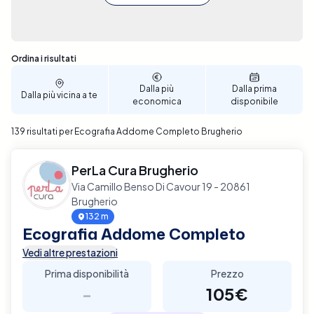
Sono stati trovati 139 risultati
Ordina i risultati
Dalla più
Dalla prima
Dalla più vicina a te
economica
disponibile
139 risultati per Ecografia Addome Completo Brugherio
PerLa Cura Brugherio
Via Camillo Benso Di Cavour 19 - 20861
Brugherio
132 m
Ecografia Addome Completo
Vedi altre prestazioni
Prima disponibilità
Prezzo
-
105€