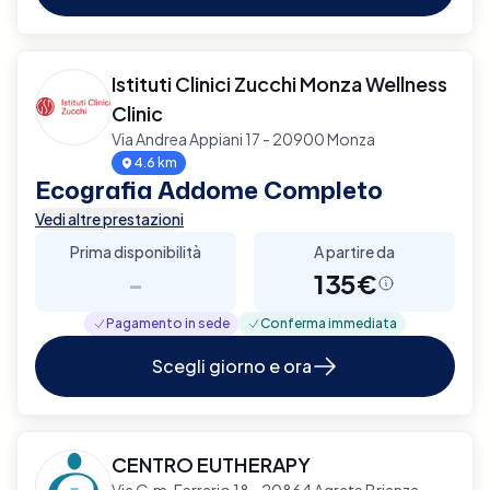
Istituti Clinici Zucchi Monza Wellness
Clinic
Via Andrea Appiani 17 - 20900 Monza
4.6 km
Ecografia Addome Completo
Vedi altre prestazioni
Prima disponibilità
A partire da
-
135€
Pagamento in sede
Conferma immediata
Scegli giorno e ora
CENTRO EUTHERAPY
Via G.m. Ferrario 18 - 20864 Agrate Brianza