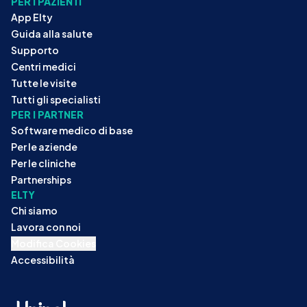
PER I PAZIENTI
App Elty
Guida alla salute
Supporto
Centri medici
Tutte le visite
Tutti gli specialisti
PER I PARTNER
Software medico di base
Per le aziende
Per le cliniche
Partnerships
ELTY
Chi siamo
Lavora con noi
Modifica Cookies
Accessibilità