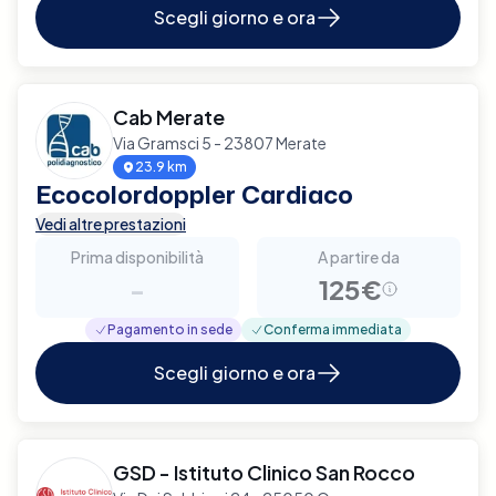
Scegli giorno e ora
Cab Merate
Via Gramsci 5 - 23807 Merate
23.9 km
Ecocolordoppler Cardiaco
Vedi altre prestazioni
Prima disponibilità
A partire da
-
125€
Pagamento in sede
Conferma immediata
Scegli giorno e ora
GSD - Istituto Clinico San Rocco