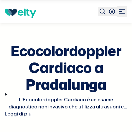
Prenota visita
Ecocolordoppler Cardiaco
Pradalunga
Ecocolordoppler
Cardiaco a
Pradalunga
L'Ecocolordoppler Cardiaco è un esame
diagnostico non invasivo che utilizza ultrasuoni e
tecnologia Doppler per visualizzare in tempo reale le
Leggi di più
strutture e la funzionalità del cuore. Questo esame
permette di osservare il flusso del sangue