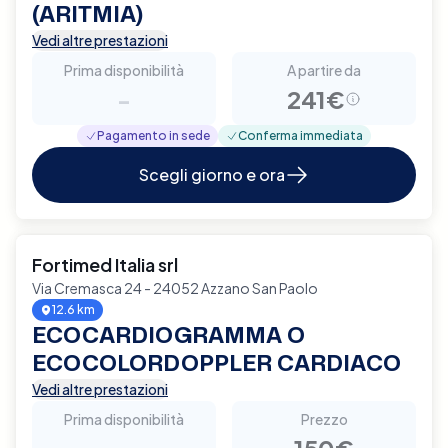
(ARITMIA)
Vedi altre prestazioni
Prima disponibilità
A partire da
-
241€
Pagamento in sede
Conferma immediata
Scegli giorno e ora
Fortimed Italia srl
Via Cremasca 24 - 24052 Azzano San Paolo
12.6 km
ECOCARDIOGRAMMA O
ECOCOLORDOPPLER CARDIACO
Vedi altre prestazioni
Prima disponibilità
Prezzo
-
150€