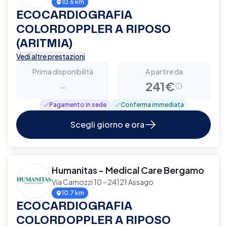
10.6 km
ECOCARDIOGRAFIA
COLORDOPPLER A RIPOSO
(ARITMIA)
Vedi altre prestazioni
Prima disponibilità
A partire da
-
241€
Pagamento in sede
Conferma immediata
Scegli giorno e ora
Humanitas - Medical Care Bergamo
Via Camozzi 10 - 24121 Assago
10.7 km
ECOCARDIOGRAFIA
COLORDOPPLER A RIPOSO