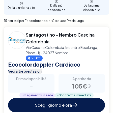
affidabile e di qualità.
Dalla più
Dalla prima
Dalla più vicina a te
economica
disponibile
15 risultati per Ecocolordoppler Cardiaco Pradalunga
Santagostino - Nembro Cascina
Colombaia
Via Cascina Colombaia 3 (dentro Esselunga,
Piano -1) - 24027 Nembro
3.5 km
Ecocolordoppler Cardiaco
Vedi altre prestazioni
Prima disponibilità
A partire da
-
105€
Pagamento in sede
Conferma immediata
Scegli giorno e ora