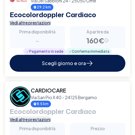
Via Dei Sabbioni 24 - 25050 Ome
29.2 km
Ecocolordoppler Cardiaco
Vedi altre prestazioni
Prima disponibilità
A partire da
-
160€
Pagamento in sede
Conferma immediata
Scegli giorno e ora
CARDIOCARE
Via San Pio X 40 - 24125 Bergamo
8.5 km
Ecocolordoppler Cardiaco
Vedi altre prestazioni
Prima disponibilità
Prezzo