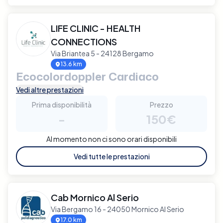
LIFE CLINIC - HEALTH
CONNECTIONS
Via Briantea 5 - 24128 Bergamo
13.6 km
Ecocolordoppler Cardiaco
Vedi altre prestazioni
Prima disponibilità
Prezzo
-
150€
Al momento non ci sono orari disponibili
Vedi tutte le prestazioni
Cab Mornico Al Serio
Via Bergamo 16 - 24050 Mornico Al Serio
17.0 km