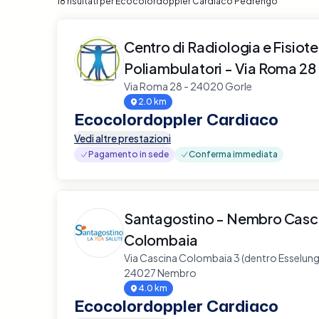
18 risultati per Ecocolordoppler Cardiaco Pedrengo
Centro di Radiologia e Fisiot
Poliambulatori - Via Roma 28
Via Roma 28 - 24020 Gorle
2.0 km
Ecocolordoppler Cardiaco
Vedi altre prestazioni
Pagamento in sede
Conferma immediata
Santagostino - Nembro Casc
Colombaia
Via Cascina Colombaia 3 (dentro Esselunga
24027 Nembro
4.0 km
Ecocolordoppler Cardiaco