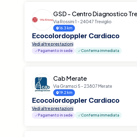
GSD - Centro Diagnostico Tre
Via Rossini 1 - 24047 Treviglio
16.3 km
Ecocolordoppler Cardiaco
Vedi altre prestazioni
Pagamento in sede
Conferma immediata
Cab Merate
Via Gramsci 5 - 23807 Merate
19.2 km
Ecocolordoppler Cardiaco
Vedi altre prestazioni
Pagamento in sede
Conferma immediata