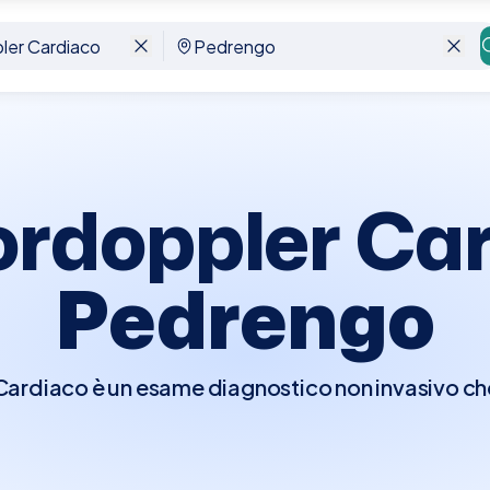
engo
ordoppler Car
Pedrengo
rdiaco è un esame diagnostico non invasivo che 
er visualizzare in tempo reale le strutture e la fu
e di osservare il flusso del sangue attraverso l
ndo il movimento del sangue in colori diversi a 