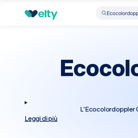
Prenota visita
Ecocolordoppler Cardiaco
Pedr
Ecocol
L'Ecocolordoppler Ca
Leggi di più
tecnologia Doppler p
Questo esame permett
cardiache, rappresenta