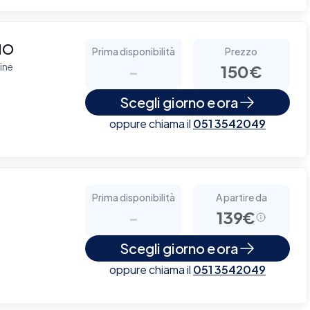
NO
Prima disponibilità
Prezzo
ine
-
150€
Scegli giorno e ora
oppure chiama il
051 3542049
Prima disponibilità
A partire da
-
139€
Scegli giorno e ora
oppure chiama il
051 3542049