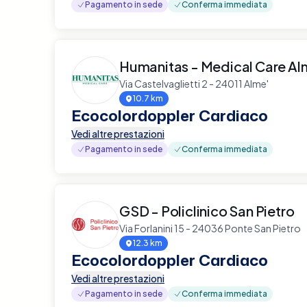
Pagamento in sede
Conferma immediata
Humanitas - Medical Care Al
Via Castelvaglietti 2 - 24011 Alme'
10.7 km
Ecocolordoppler Cardiaco
Vedi altre prestazioni
Pagamento in sede
Conferma immediata
GSD - Policlinico San Pietro
Via Forlanini 15 - 24036 Ponte San Pietro
12.3 km
Ecocolordoppler Cardiaco
Vedi altre prestazioni
Pagamento in sede
Conferma immediata