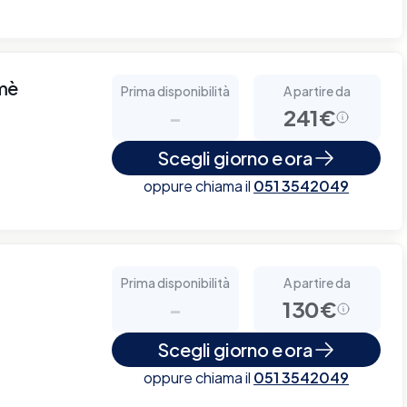
mè
Prima disponibilità
A partire da
-
241€
Scegli giorno e ora
oppure chiama il
051 3542049
Prima disponibilità
A partire da
-
130€
Scegli giorno e ora
oppure chiama il
051 3542049