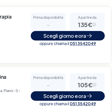
erapia
Prima disponibilità
A partire da
-
135€
Scegli giorno e ora
oppure chiama il
051 3542049
ina
Prima disponibilità
A partire da
-
105€
, Piano -1) -
Scegli giorno e ora
oppure chiama il
051 3542049