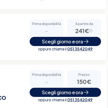
Prima disponibilità
A partire da
-
241€
Scegli giorno e ora
oppure chiama il
051 3542049
Prima disponibilità
Prezzo
-
150€
Scegli giorno e ora
CO
oppure chiama il
051 3542049