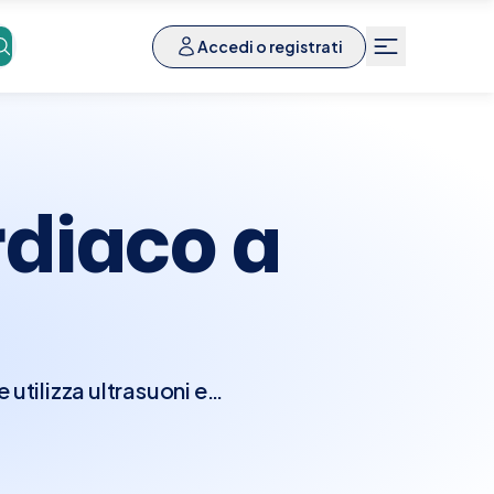
Accedi o registrati
diaco a
utilizza ultrasuoni e
nzionalità del cuore.
e camere e le valvole
seconda della direzione