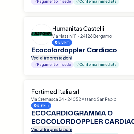
Pagamento in sede
Conferma immediata
Humanitas Castelli
Via Mazzini 11 - 24128 Bergamo
5.8 km
Ecocolordoppler Cardiaco
Vedi altre prestazioni
Pagamento in sede
Conferma immediata
Fortimed Italia srl
Via Cremasca 24 - 24052 Azzano San Paolo
5.9 km
ECOCARDIOGRAMMA O
ECOCOLORDOPPLER CARDIA
Vedi altre prestazioni