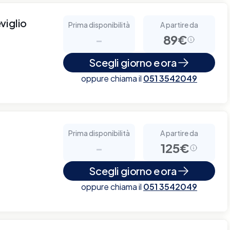
viglio
Prima disponibilità
A partire da
-
89€
Scegli giorno e ora
oppure chiama il
051 3542049
Prima disponibilità
A partire da
-
125€
Scegli giorno e ora
oppure chiama il
051 3542049