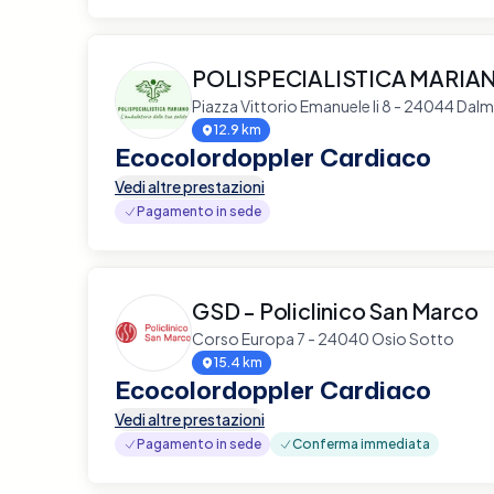
POLISPECIALISTICA MARIA
Piazza Vittorio Emanuele Ii 8 - 24044 Dalm
12.9 km
Ecocolordoppler Cardiaco
Vedi altre prestazioni
Pagamento in sede
GSD - Policlinico San Marco
Corso Europa 7 - 24040 Osio Sotto
15.4 km
Ecocolordoppler Cardiaco
Vedi altre prestazioni
Pagamento in sede
Conferma immediata