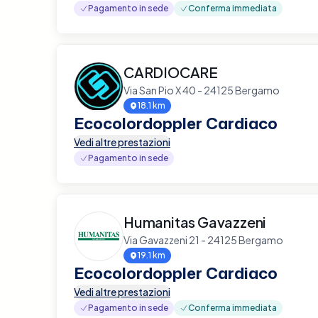
Pagamento in sede
Conferma immediata
CARDIOCARE
Via San Pio X 40 - 24125 Bergamo
18.1 km
Ecocolordoppler Cardiaco
Vedi altre prestazioni
Pagamento in sede
Humanitas Gavazzeni
Via Gavazzeni 21 - 24125 Bergamo
19.1 km
Ecocolordoppler Cardiaco
Vedi altre prestazioni
Pagamento in sede
Conferma immediata