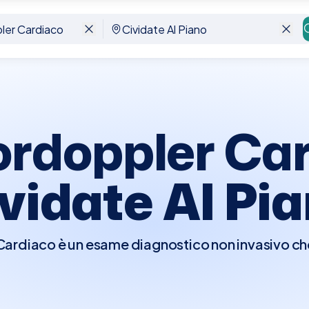
ate Al Piano
ordoppler Car
vidate Al Pi
rdiaco è un esame diagnostico non invasivo che 
er visualizzare in tempo reale le strutture e la fu
e di osservare il flusso del sangue attraverso l
ndo il movimento del sangue in colori diversi a 