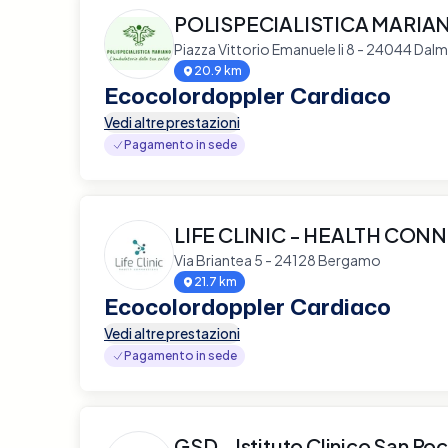
POLISPECIALISTICA MARIA
Piazza Vittorio Emanuele Ii 8 - 24044 Dalm
20.9 km
Ecocolordoppler Cardiaco
Vedi altre prestazioni
Pagamento in sede
LIFE CLINIC - HEALTH CON
Via Briantea 5 - 24128 Bergamo
21.7 km
Ecocolordoppler Cardiaco
Vedi altre prestazioni
Pagamento in sede
GSD - Istituto Clinico San Ro