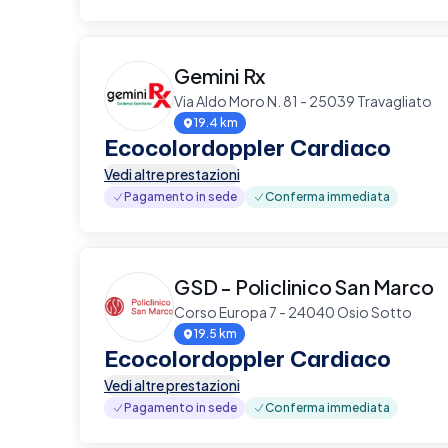
Gemini Rx
Via Aldo Moro N. 81 - 25039 Travagliato
19.4 km
Ecocolordoppler Cardiaco
Vedi altre prestazioni
Pagamento in sede
Conferma immediata
GSD - Policlinico San Marco
Corso Europa 7 - 24040 Osio Sotto
19.5 km
Ecocolordoppler Cardiaco
Vedi altre prestazioni
Pagamento in sede
Conferma immediata