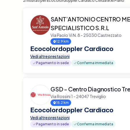
21 risultati per Ecocolordoppler Cardiaco Cividate Al Piano
SANT’ANTONIO CENTRO M
SPECIALISTICO S.R.L
Via Paolo Vi N. 8 - 25030 Castrezzato
12.9 km
Ecocolordoppler Cardiaco
Vedi altre prestazioni
Pagamento in sede
Conferma immediata
GSD - Centro Diagnostico Tre
Via Rossini 1 - 24047 Treviglio
15.2 km
Ecocolordoppler Cardiaco
Vedi altre prestazioni
Pagamento in sede
Conferma immediata