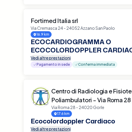
Fortimed Italia srl
Via Cremasca 24 - 24052 Azzano San Paolo
16.9 km
ECOCARDIOGRAMMA O
ECOCOLORDOPPLER CARDIA
Vedi altre prestazioni
Pagamento in sede
Conferma immediata
Centro di Radiologia e Fisiot
Poliambulatori - Via Roma 28
Via Roma 28 - 24020 Gorle
17.6 km
Ecocolordoppler Cardiaco
Vedi altre prestazioni