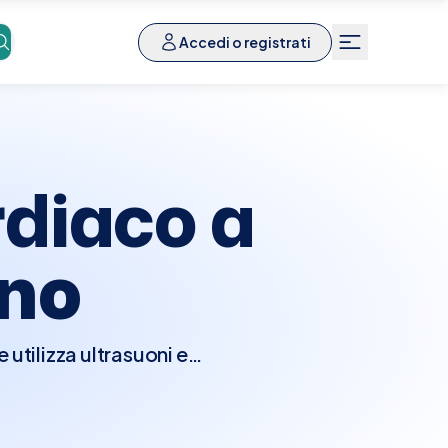
Accedi o registrati
diaco a
ano
utilizza ultrasuoni e
nzionalità del cuore.
e camere e le valvole
seconda della direzione