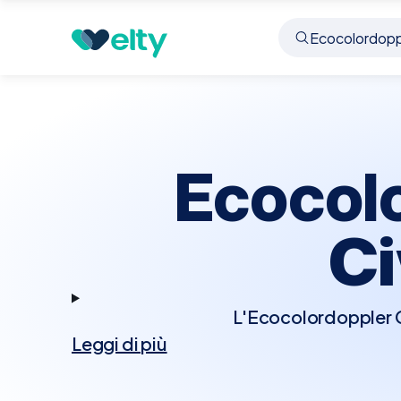
Prenota visita
Ecocolordoppler Cardiaco
Civid
Ecocol
Ci
L'Ecocolordoppler Ca
Leggi di più
tecnologia Doppler p
Questo esame permett
cardiache, rappresenta