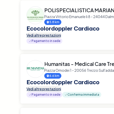
POLISPECIALISTICA MARIA
Piazza Vittorio Emanuele Ii 8 - 24044 Dalm
5.8 km
Ecocolordoppler Cardiaco
Vedi altre prestazioni
Pagamento in sede
Humanitas - Medical Care Tr
Piazza Omodei 1 - 20056 Trezzo Sull'adda
6.6 km
Ecocolordoppler Cardiaco
Vedi altre prestazioni
Pagamento in sede
Conferma immediata