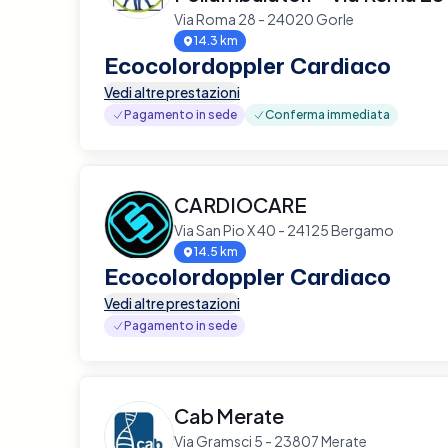
Via Roma 28 - 24020 Gorle
14.3 km
Ecocolordoppler Cardiaco
Vedi altre prestazioni
Pagamento in sede
Conferma immediata
CARDIOCARE
Via San Pio X 40 - 24125 Bergamo
14.5 km
Ecocolordoppler Cardiaco
Vedi altre prestazioni
Pagamento in sede
Cab Merate
Via Gramsci 5 - 23807 Merate