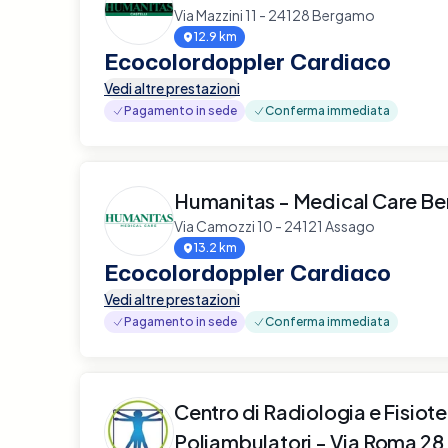
Via Mazzini 11 - 24128 Bergamo
12.9 km
Ecocolordoppler Cardiaco
Vedi altre prestazioni
Pagamento in sede
Conferma immediata
Humanitas - Medical Care B
Via Camozzi 10 - 24121 Assago
13.2 km
Ecocolordoppler Cardiaco
Vedi altre prestazioni
Pagamento in sede
Conferma immediata
Centro di Radiologia e Fisiot
Poliambulatori - Via Roma 28