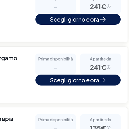
-
241€
Scegli giorno e ora
ergamo
Prima disponibilità
A partire da
-
241€
Scegli giorno e ora
erapia
Prima disponibilità
A partire da
-
135€