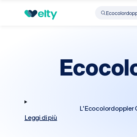
Prenota visita
Ecocolordoppler Cardiaco
Cise
Ecocol
L'Ecocolordoppler Ca
Leggi di più
tecnologia Doppler p
Questo esame permett
cardiache, rappresenta