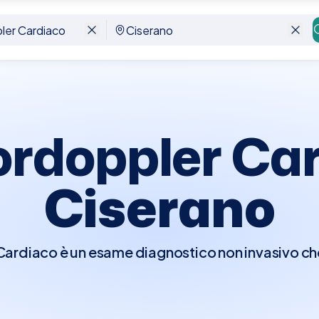
rano
ordoppler Car
Ciserano
rdiaco è un esame diagnostico non invasivo che 
er visualizzare in tempo reale le strutture e la fu
e di osservare il flusso del sangue attraverso l
ndo il movimento del sangue in colori diversi a 