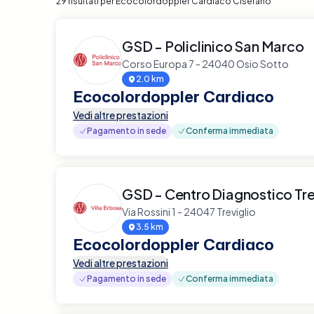
29 risultati per Ecocolordoppler Cardiaco Ciserano
GSD - Policlinico San Marco
Corso Europa 7 - 24040 Osio Sotto
2.0 km
Ecocolordoppler Cardiaco
Vedi altre prestazioni
Pagamento in sede
Conferma immediata
GSD - Centro Diagnostico Tre
Via Rossini 1 - 24047 Treviglio
3.5 km
Ecocolordoppler Cardiaco
Vedi altre prestazioni
Pagamento in sede
Conferma immediata