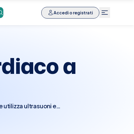
Accedi o registrati
diaco a
utilizza ultrasuoni e
nzionalità del cuore.
e camere e le valvole
seconda della direzione