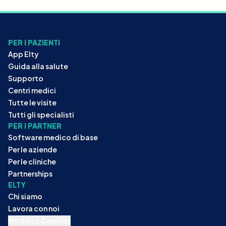
PER I PAZIENTI
App Elty
Guida alla salute
Supporto
Centri medici
Tutte le visite
Tutti gli specialisti
PER I PARTNER
Software medico di base
Per le aziende
Per le cliniche
Partnerships
ELTY
Chi siamo
Lavora con noi
Modifica Cookies