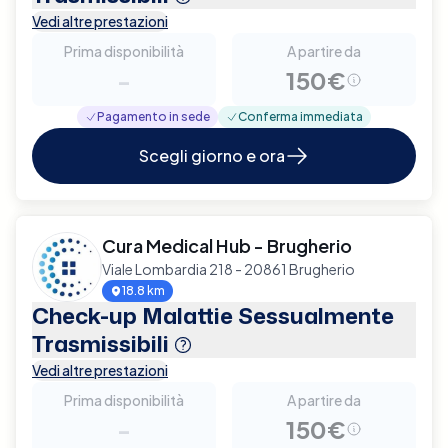
Vedi altre prestazioni
Prima disponibilità
A partire da
-
150€
Pagamento in sede
Conferma immediata
Scegli giorno e ora
Cura Medical Hub - Brugherio
Viale Lombardia 218 - 20861 Brugherio
18.8 km
Check-up Malattie Sessualmente
Trasmissibili
Vedi altre prestazioni
Prima disponibilità
A partire da
-
150€