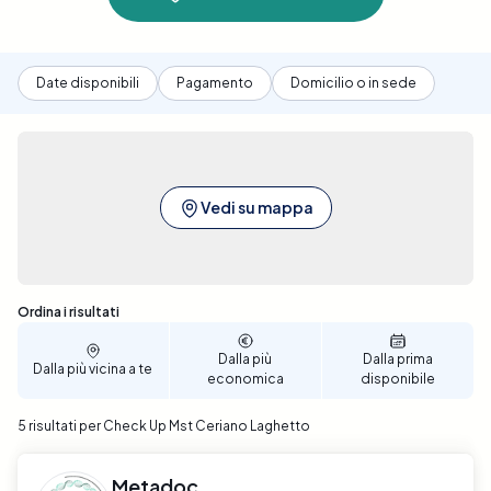
Date disponibili
Pagamento
Domicilio o in sede
Vedi su mappa
Sono stati trovati 5 risultati
Ordina i risultati
Dalla più
Dalla prima
Dalla più vicina a te
economica
disponibile
5 risultati per Check Up Mst Ceriano Laghetto
Metadoc