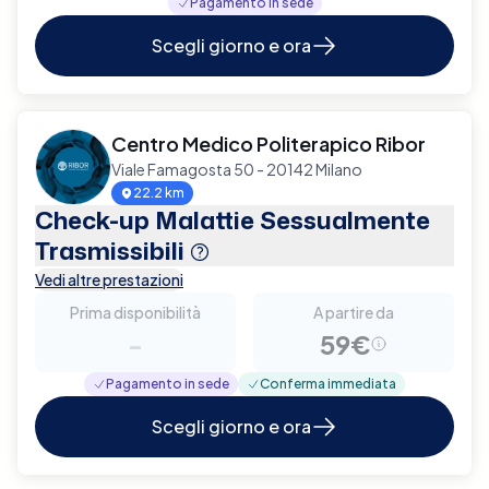
Pagamento in sede
Scegli giorno e ora
Centro Medico Politerapico Ribor
Viale Famagosta 50 - 20142 Milano
22.2 km
Check-up Malattie Sessualmente
Trasmissibili
Vedi altre prestazioni
Prima disponibilità
A partire da
-
59€
Pagamento in sede
Conferma immediata
Scegli giorno e ora