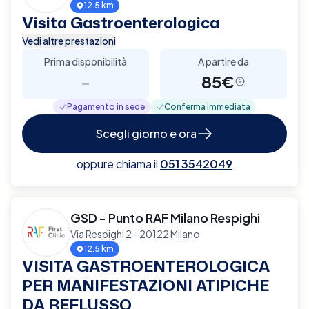
12.5 km
Visita Gastroenterologica
Vedi altre prestazioni
Prima disponibilità
A partire da
-
85€
Pagamento in sede
Conferma immediata
Scegli giorno e ora
oppure chiama il
051 3542049
GSD - Punto RAF Milano Respighi
Via Respighi 2 - 20122 Milano
12.5 km
VISITA GASTROENTEROLOGICA
PER MANIFESTAZIONI ATIPICHE
DA REFLUSSO