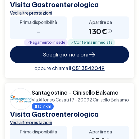
Visita Gastroenterologica
Vedi altre prestazioni
Prima disponibilità
A partire da
-
130€
Pagamento in sede
Conferma immediata
Scegli giorno e ora
oppure chiama il
051 3542049
Santagostino - Cinisello Balsamo
Via Alfonso Casati 19 - 20092 Cinisello Balsamo
13.7 km
Visita Gastroenterologica
Vedi altre prestazioni
Prima disponibilità
A partire da