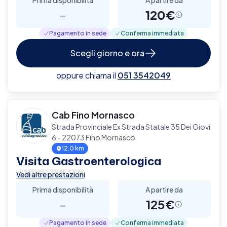
-
120€
Pagamento in sede
Conferma immediata
Scegli giorno e ora
oppure chiama il
051 3542049
Cab Fino Mornasco
Strada Provinciale Ex Strada Statale 35 Dei Giovi
6 - 22073 Fino Mornasco
12.0 km
Visita Gastroenterologica
Vedi altre prestazioni
Prima disponibilità
A partire da
-
125€
Pagamento in sede
Conferma immediata