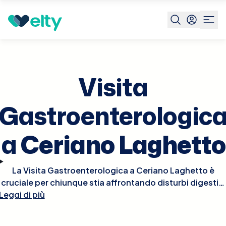
Prenota visita
Visita Gastroenterologica
Ceriano
Laghetto
Visita
Gastroenterologic
a
Ceriano Laghetto
La Visita Gastroenterologica a Ceriano Laghetto è
cruciale per chiunque stia affrontando disturbi digestivi
Leggi di più
o desideri valutare la salute del proprio apparato
gastrointestinale. Durante la visita, il gastroenterologo
esaminerà i tuoi sintomi, raccoglierà la tua storia medica