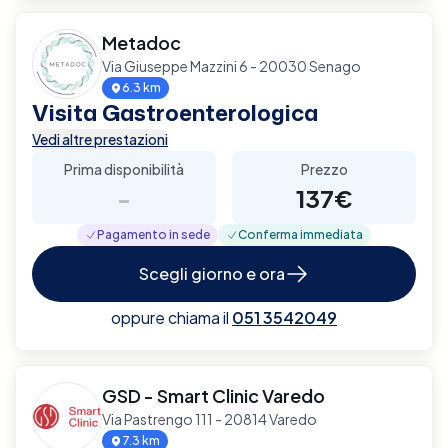
Metadoc
Via Giuseppe Mazzini 6 - 20030 Senago
6.3 km
Visita Gastroenterologica
Vedi altre prestazioni
Prima disponibilità
Prezzo
-
137€
Pagamento in sede
Conferma immediata
Scegli giorno e ora
oppure chiama il
051 3542049
GSD - Smart Clinic Varedo
Via Pastrengo 111 - 20814 Varedo
7.3 km