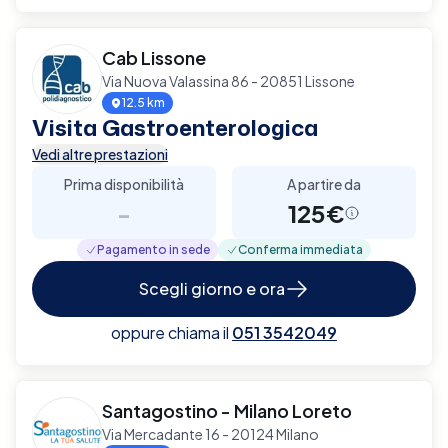
Cab Lissone
Via Nuova Valassina 86 - 20851 Lissone
12.5 km
Visita Gastroenterologica
Vedi altre prestazioni
Prima disponibilità
A partire da
-
125€
Pagamento in sede
Conferma immediata
Scegli giorno e ora
oppure chiama il
051 3542049
Santagostino - Milano Loreto
Via Mercadante 16 - 20124 Milano