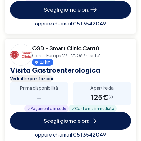
Scegli giorno e ora
oppure chiama il
051 3542049
GSD - Smart Clinic Cantù
Corso Europa 23 - 22063 Cantu'
12.1 km
Visita Gastroenterologica
Vedi altre prestazioni
Prima disponibilità
A partire da
-
125€
Pagamento in sede
Conferma immediata
Scegli giorno e ora
oppure chiama il
051 3542049