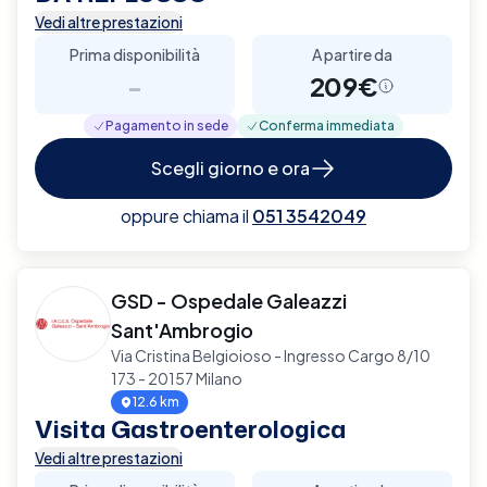
Vedi altre prestazioni
Prima disponibilità
A partire da
-
209€
Pagamento in sede
Conferma immediata
Scegli giorno e ora
oppure chiama il
051 3542049
GSD - Ospedale Galeazzi
Sant'Ambrogio
Via Cristina Belgioioso - Ingresso Cargo 8/10
173 - 20157 Milano
12.6 km
Visita Gastroenterologica
Vedi altre prestazioni