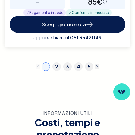
-
85€
Pagamento in sede
Conferma immediata
Scegli giorno e ora
oppure chiama il
051 3542049
1
2
3
4
5
INFORMAZIONI UTILI
Costi, tempi e
prenotazione