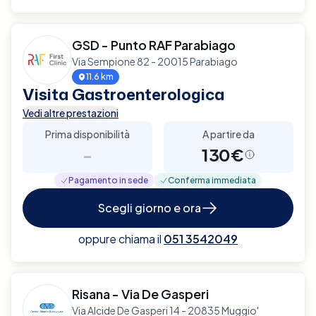
GSD - Punto RAF Parabiago
Via Sempione 82 - 20015 Parabiago
11.6 km
Visita Gastroenterologica
Vedi altre prestazioni
Prima disponibilità
A partire da
-
130€
Pagamento in sede
Conferma immediata
Scegli giorno e ora
oppure chiama il
051 3542049
Risana - Via De Gasperi
Via Alcide De Gasperi 14 - 20835 Muggio'