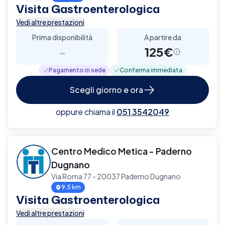
Visita Gastroenterologica
Vedi altre prestazioni
Prima disponibilità
A partire da
-
125€
Pagamento in sede
Conferma immediata
Scegli giorno e ora
oppure chiama il
051 3542049
Centro Medico Metica - Paderno
Dugnano
Via Roma 77 - 20037 Paderno Dugnano
9.5 km
Visita Gastroenterologica
Vedi altre prestazioni