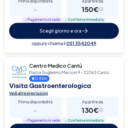
Prima disponibilità
A partire da
-
150€
Pagamento in sede
Conferma immediata
Scegli giorno e ora
oppure chiama il
051 3542049
Centro Medico Cantù
Piazza Guglielmo Marconi 9 - 22063 Cantu'
12.8 km
Visita Gastroenterologica
Vedi altre prestazioni
Prima disponibilità
A partire da
-
130€
Pagamento in sede
Conferma immediata