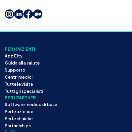
PER I PAZIENTI
App Elty
Guida alla salute
Supporto
Centri medici
Tutte le visite
Tutti gli specialisti
PER I PARTNER
Software medico di base
Per le aziende
Per le cliniche
Partnerships
ELTY