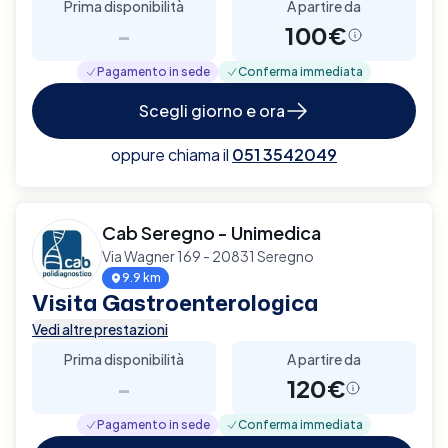
Prima disponibilità
A partire da
-
100€
Pagamento in sede
Conferma immediata
Scegli giorno e ora
oppure chiama il
051 3542049
Cab Seregno - Unimedica
Via Wagner 169 - 20831 Seregno
9.9 km
Visita Gastroenterologica
Vedi altre prestazioni
Prima disponibilità
A partire da
-
120€
Pagamento in sede
Conferma immediata