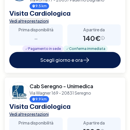
9.5 km
Visita Cardiologica
Vedi altre prestazioni
Prima disponibilità
A partire da
-
140€
Pagamento in sede
Conferma immediata
Scegli giorno e ora
Cab Seregno - Unimedica
Via Wagner 169 - 20831 Seregno
9.9 km
Visita Cardiologica
Vedi altre prestazioni
Prima disponibilità
A partire da