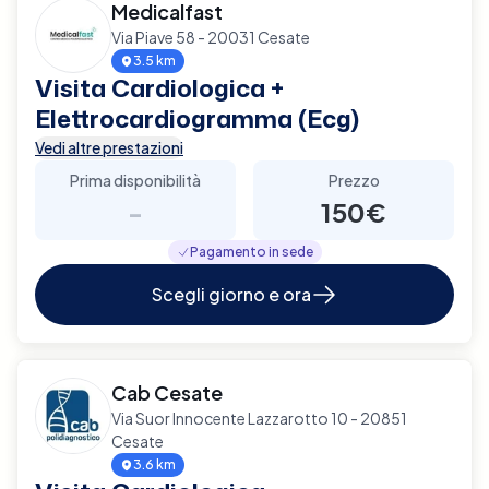
Medicalfast
Via Piave 58 - 20031 Cesate
3.5 km
Visita Cardiologica +
Elettrocardiogramma (Ecg)
Vedi altre prestazioni
Prima disponibilità
Prezzo
-
150€
Pagamento in sede
Scegli giorno e ora
Cab Cesate
Via Suor Innocente Lazzarotto 10 - 20851
Cesate
3.6 km