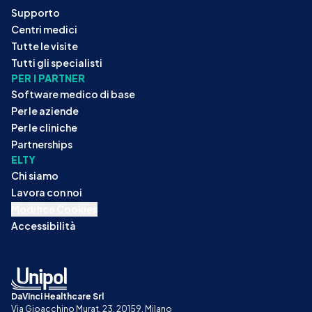
Supporto
Centri medici
Tutte le visite
Tutti gli specialisti
PER I PARTNER
Software medico di base
Per le aziende
Per le cliniche
Partnerships
ELTY
Chi siamo
Lavora con noi
Modifica Cookies
Accessibilità
DaVinci Healthcare Srl
Via Gioacchino Murat, 23, 20159, Milano