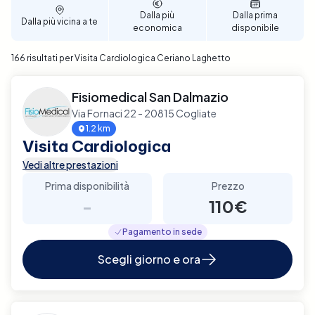
tue esigenze personali. Prenota ora per garantire un
Dalla più
Dalla prima
Dalla più vicina a te
supporto diagnostico completo e affidabile per la
economica
disponibile
tua salute cardiaca a Ceriano Laghetto.
166 risultati per Visita Cardiologica Ceriano Laghetto
Fisiomedical San Dalmazio
Via Fornaci 22 - 20815 Cogliate
1.2 km
Visita Cardiologica
Vedi altre prestazioni
Prima disponibilità
Prezzo
-
110€
Pagamento in sede
Scegli giorno e ora