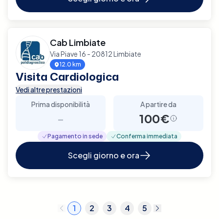
Cab Limbiate
Via Piave 16 - 20812 Limbiate
12.0 km
Visita Cardiologica
Vedi altre prestazioni
Prima disponibilità
A partire da
-
100€
Pagamento in sede
Conferma immediata
Scegli giorno e ora
1
2
3
4
5