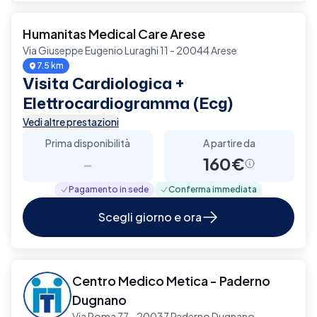
Humanitas Medical Care Arese
Via Giuseppe Eugenio Luraghi 11 - 20044 Arese
7.5 km
Visita Cardiologica +
Elettrocardiogramma (Ecg)
Vedi altre prestazioni
Prima disponibilità
A partire da
-
160€
Pagamento in sede
Conferma immediata
Scegli giorno e ora
Centro Medico Metica - Paderno
Dugnano
Via Roma 77 - 20037 Paderno Dugnano