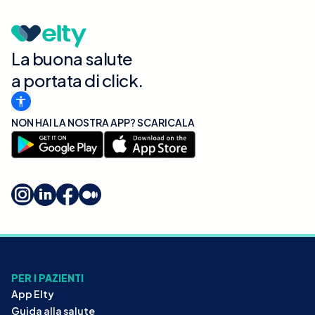
La buona salute
a portata di click.
NON HAI LA NOSTRA APP? SCARICALA
PER I PAZIENTI
App Elty
Guida alla salute