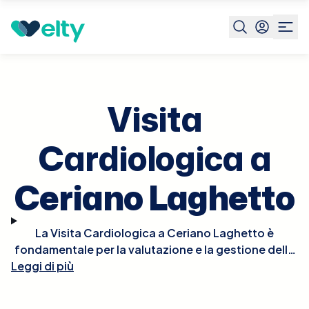
Prenota visita
Visita Cardiologica
Ceriano Laghetto
Visita
Cardiologica a
Ceriano Laghetto
La Visita Cardiologica a Ceriano Laghetto è
fondamentale per la valutazione e la gestione della
Leggi di più
salute del cuore. Durante la visita, il cardiologo
effettuerà un esame fisico approfondito, potrebbe
ascoltare il battito del cuore per rilevare irregolarità