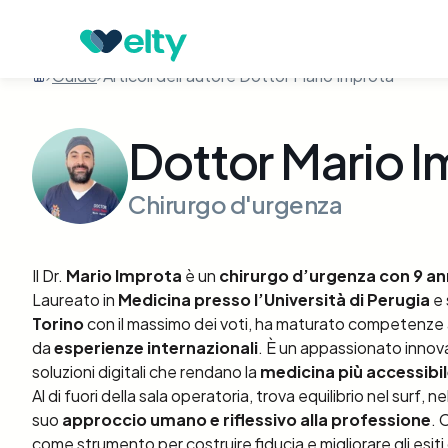
Guide
Articoli dell'autore Dottor Mario Improta
Dottor Mario I
Chirurgo d'urgenza
Il Dr.
Mario Improta
è un
chirurgo d’urgenza con 9 an
Laureato in
Medicina presso l’Università di Perugia
e 
Torino
con il massimo dei voti, ha maturato competenze a
da
esperienze internazionali
. È un appassionato innova
soluzioni digitali che rendano la
medicina più accessibil
Al di fuori della sala operatoria, trova equilibrio nel surf, 
suo
approccio umano e riflessivo alla professione
. 
come strumento per costruire fiducia e migliorare gli esiti 