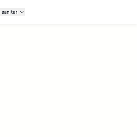
 sanitari
 di base