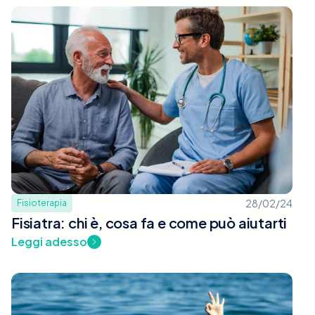
28/02/24
Fisioterapia
Fisiatra: chi è, cosa fa e come può aiutarti
Leggi adesso