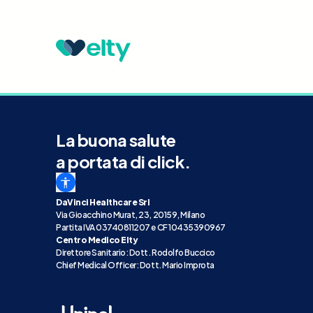
La buona salute
a portata di click.
DaVinci Healthcare Srl
Via Gioacchino Murat, 23, 20159, Milano
Partita IVA 03740811207 e CF 10435390967
Centro Medico Elty
Direttore Sanitario: Dott. Rodolfo Buccico
Chief Medical Officer: Dott. Mario Improta