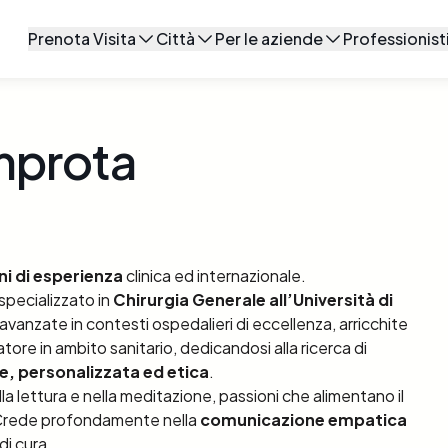
Prenota Visita
Città
Per le aziende
Professionisti
Prestazioni
Milano
Soluzioni di wellbeing aziendale
Per le cliniche
Specialisti
Roma
Software medico
mprota
Centri Medici
Bologna
Torino
ni di esperienza
clinica ed internazionale.
Firenze
specializzato in
Chirurgia Generale all’Università di
vanzate in contesti ospedalieri di eccellenza, arricchite
Tutte le città
tore in ambito sanitario, dedicandosi alla ricerca di
e, personalizzata ed etica
.
nella lettura e nella meditazione, passioni che alimentano il
Crede profondamente nella
comunicazione empatica
di cura.