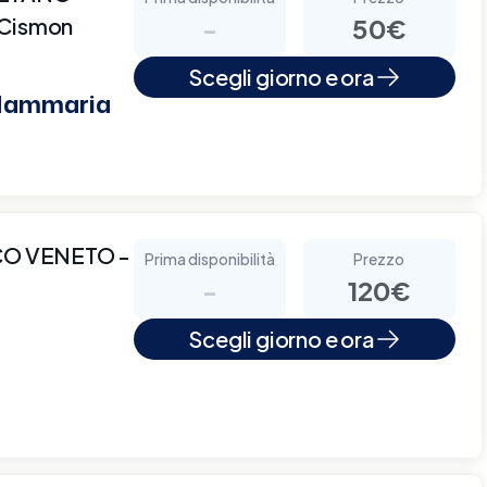
 Cismon
-
50€
Scegli giorno e ora
 Mammaria
CO VENETO -
Prima disponibilità
Prezzo
-
120€
Scegli giorno e ora