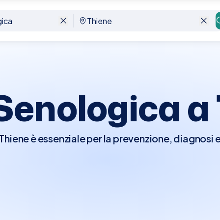
 Senologica a
Thiene è essenziale per la prevenzione, diagnosi 
, comprese le patologie benigne e maligne. Durant
nico del seno per individuare eventuali anomalie 
cambiamenti nella forma o dimensione del seno. P
i indagini diagnostiche come mammografie, ecogr
ata.Con Elty, prenotare una Visita Senologica a T