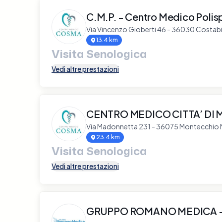
C.M.P. - Centro Medico Polisp
Via Vincenzo Gioberti 46 - 36030 Costab
13.4 km
Visita Senologica
Vedi altre prestazioni
CENTRO MEDICO CITTA’ DI
Via Madonnetta 231 - 36075 Montecchio
23.4 km
Visita Senologica
Vedi altre prestazioni
GRUPPO ROMANO MEDICA - 