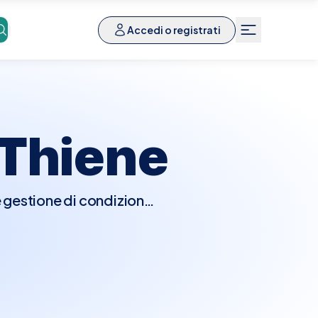
Accedi o registrati
Thiene
e gestione di condizioni
e la visita, il senologo
come noduli, alterazioni
otrebbero essere
afie o biopsie per una
hiene è semplice e