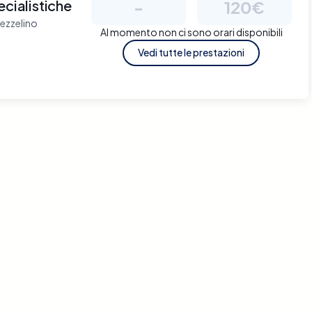
ecialistiche
-
120€
'ezzelino
Al momento non ci sono orari disponibili
Vedi tutte le prestazioni