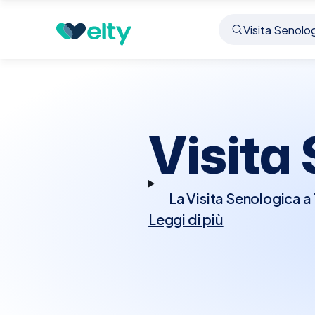
Prenota visita
Visita Senologica
Thiene
Visita
La Visita Senologica a 
Leggi di più
che interessano il seno
effettuerà un esame cli
della pelle, o 
raccomandate ulterior
valutazione accur