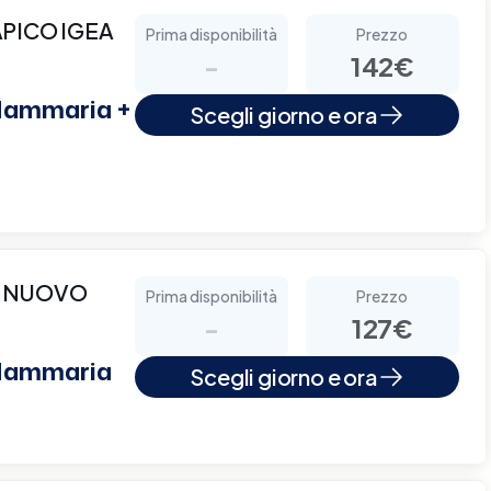
PICO IGEA
Prima disponibilità
Prezzo
-
142€
 Mammaria +
Scegli giorno e ora
O NUOVO
Prima disponibilità
Prezzo
-
127€
 Mammaria
Scegli giorno e ora