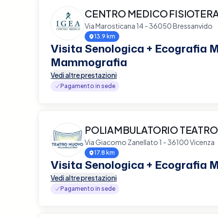
CENTRO MEDICO FISIOTERA
Via Marosticana 14 - 36050 Bressanvido
13.9 km
Visita Senologica + Ecografia
Mammografia
Vedi altre prestazioni
Pagamento in sede
POLIAMBULATORIO TEATR
Via Giacomo Zanellato 1 - 36100 Vicenza
17.8 km
Visita Senologica + Ecografia
Vedi altre prestazioni
Pagamento in sede