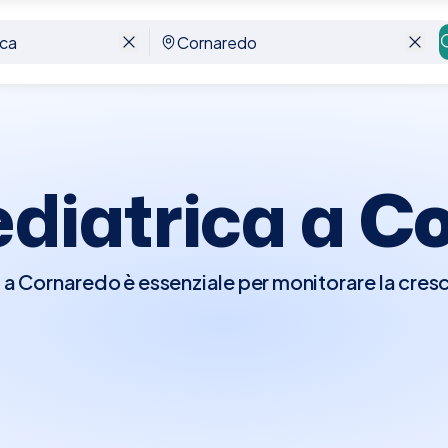
ediatrica a
Co
a a Cornaredo è essenziale per monitorare la cresci
 prevenzione e il trattamento di eventuali patologie
controllo completo che include la valutazione dell
o e comportamentale, e del benessere generale 
 parametri vitali, somministrate le vaccinazioni s
e discusse eventuali preoccupazioni dei genitori r