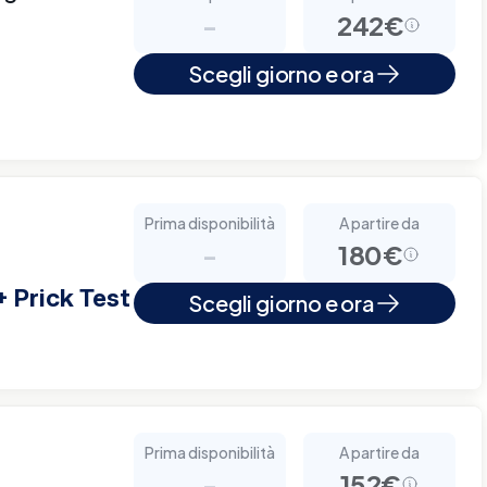
-
242€
Scegli giorno e ora
Prima disponibilità
A partire da
-
180€
+ Prick Test
Scegli giorno e ora
Prima disponibilità
A partire da
-
152€