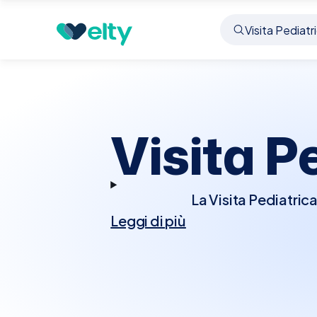
Prenota visita
Visita Pediatrica
Cornaredo
Visita P
La Visita Pediatric
Leggi di più
bambini, nonché per la
pediatra effettuerà un 
sviluppo neurologic
anche controllati i
vaccinale nazionale, 