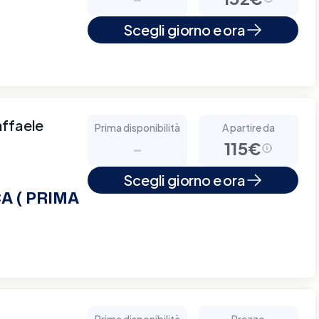
Scegli giorno e ora
affaele
Prima disponibilità
A partire da
-
115€
Scegli giorno e ora
A ( PRIMA
Prima disponibilità
Prezzo