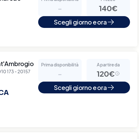
-
140€
Scegli giorno e ora
nt'Ambrogio
Prima disponibilità
A partire da
8/10 173 - 20157
-
120€
Scegli giorno e ora
ICA