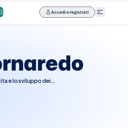
Accedi o registrati
rnaredo
ta e lo sviluppo dei
. Durante la visita, il
a crescita fisica, dello
del bambino. Saranno
econdo il calendario
iguardanti la salute e