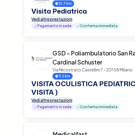
10.7 km
Visita Pediatrica
Vedi altre prestazioni
Pagamento in sede
Conferma immediata
GSD - Poliambulatorio San R
Cardinal Schuster
Via Nicostrato Castellini 7 - 20158 Milano
11.3 km
VISITA OCULISTICA PEDIATRIC
VISITA )
Vedi altre prestazioni
Pagamento in sede
Conferma immediata
Medicalfast