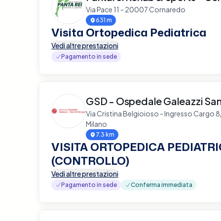
Via Pace 11 - 20007 Cornaredo
631 m
Visita Ortopedica Pediatrica
Vedi altre prestazioni
Pagamento in sede
GSD - Ospedale Galeazzi Sa
Via Cristina Belgioioso - Ingresso Cargo 
Milano
7.3 km
VISITA ORTOPEDICA PEDIATR
(CONTROLLO)
Vedi altre prestazioni
Pagamento in sede
Conferma immediata