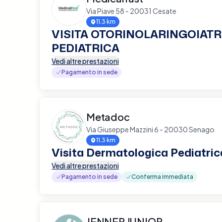
Via Piave 58 - 20031 Cesate
11.3 km
VISITA OTORINOLARINGOIATR
PEDIATRICA
Vedi altre prestazioni
Pagamento in sede
Metadoc
Via Giuseppe Mazzini 6 - 20030 Senago
11.3 km
Visita Dermatologica Pediatric
Vedi altre prestazioni
Pagamento in sede
Conferma immediata
JENNER JUNIOR