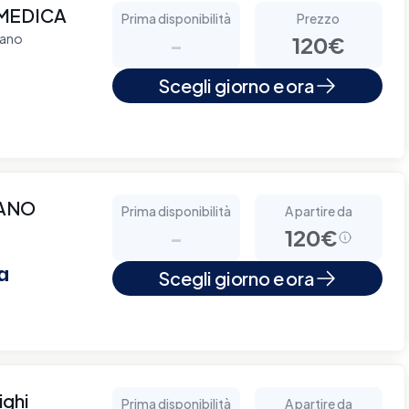
MEDICA
Prima disponibilità
Prezzo
lano
-
120€
Scegli giorno e ora
IANO
Prima disponibilità
A partire da
-
120€
a
Scegli giorno e ora
ighi
Prima disponibilità
A partire da