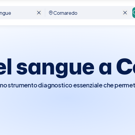
l sangue a
C
o strumento diagnostico essenziale che permette
agnosticare malattie, monitorare l'efficacia dei 
ni croniche. Questo test può includere la verific
unzionalità renale, livelli di ferro, e molto altro
sangue è consigliato essere a digiuno da 8-12 ore p
za dei risultati.A Cornaredo, Elty ti permette di 