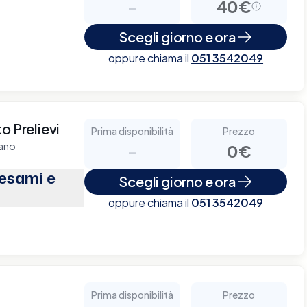
-
40€
Scegli giorno e ora
oppure chiama il
051 3542049
o Prelievi
Prima disponibilità
Prezzo
nano
-
0€
(esami e
Scegli giorno e ora
oppure chiama il
051 3542049
Prima disponibilità
Prezzo