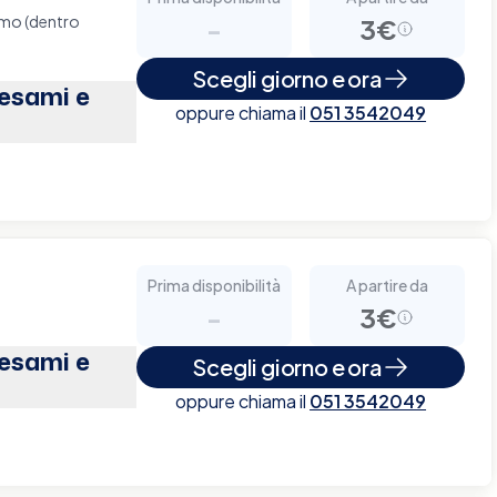
omo (dentro
-
3€
Scegli giorno e ora
(esami e
oppure chiama il
051 3542049
Prima disponibilità
A partire da
-
3€
(esami e
Scegli giorno e ora
oppure chiama il
051 3542049