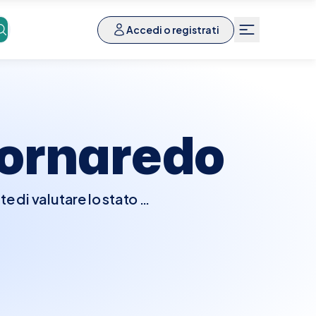
Accedi o registrati
ornaredo
 di valutare lo stato di
trattamenti medici e
a di vari parametri come
. Generalmente, per molti
rima del prelievo per
prenotare facilmente un