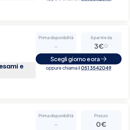
Prima disponibilità
A partire da
-
3€
Scegli giorno e ora
(esami e
oppure chiama il
051 3542049
Prima disponibilità
Prezzo
-
0€