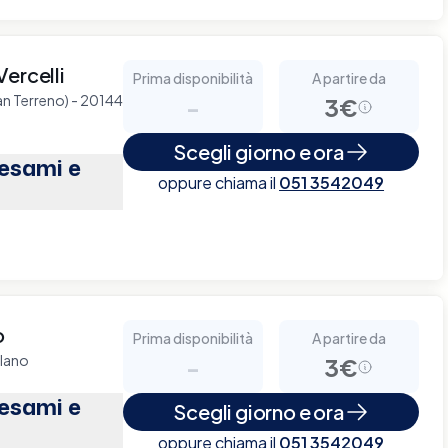
ercelli
Prima disponibilità
A partire da
ian Terreno) - 20144
-
3€
Scegli giorno e ora
(esami e
oppure chiama il
051 3542049
o
Prima disponibilità
A partire da
ilano
-
3€
(esami e
Scegli giorno e ora
oppure chiama il
051 3542049