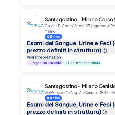
Santagostino - Milano Corso V
Galleria Di Corso Vercelli 23 (ingresso Al P
Milano
11.4 km
Esami del Sangue, Urine e Feci 
prezzo definiti in struttura)
Vedi altre prestazioni
Pagamento in sede
Conferma immediata
Santagostino - Milano Cenisi
Via Monviso 43 Ang. Via Cenisio - 20154 M
11.6 km
Esami del Sangue, Urine e Feci 
prezzo definiti in struttura)