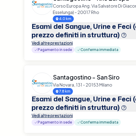
Corso Europa Ang. Via Salvatore Di Giac
Esselunga) - 20017 Rho
4.0 km
Esami del Sangue, Urine e Feci 
prezzo definiti in struttura)
Vedi altre prestazioni
Pagamento in sede
Conferma immediata
Santagostino - San Siro
Via Novara, 131 - 20153 Milano
7.8 km
Esami del Sangue, Urine e Feci 
prezzo definiti in struttura)
Vedi altre prestazioni
Pagamento in sede
Conferma immediata