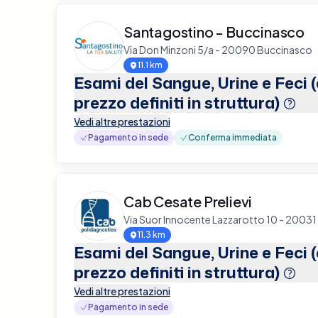
Santagostino - Buccinasco
Via Don Minzoni 5/a - 20090 Buccinasco
11.1 km
Esami del Sangue, Urine e Feci 
prezzo definiti in struttura)
Vedi altre prestazioni
Pagamento in sede
Conferma immediata
Cab Cesate Prelievi
Via Suor Innocente Lazzarotto 10 - 2003
11.3 km
Esami del Sangue, Urine e Feci 
prezzo definiti in struttura)
Vedi altre prestazioni
Pagamento in sede