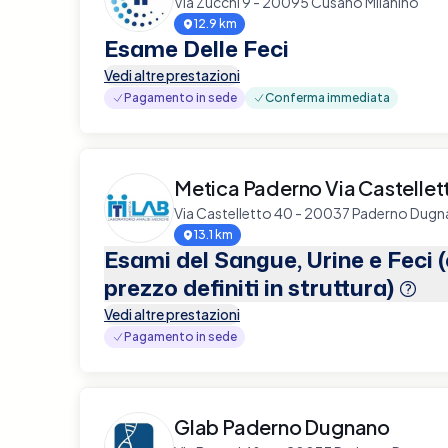
Via Zucchi 9 - 20095 Cusano Milanino
12.9 km
Esame Delle Feci
Vedi altre prestazioni
Pagamento in sede
Conferma immediata
Metica Paderno Via Castellett
Via Castelletto 40 - 20037 Paderno Dug
13.1 km
Esami del Sangue, Urine e Feci 
prezzo definiti in struttura)
Vedi altre prestazioni
Pagamento in sede
Glab Paderno Dugnano