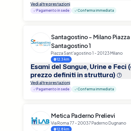
Vedi altre prestazioni
Pagamento in sede
Conferma immediata
Santagostino - Milano Piazza
Santagostino 1
Piazza Sant'agostino 1 - 20123 Milano
12.3 km
Esami del Sangue, Urine e Feci 
prezzo definiti in struttura)
Vedi altre prestazioni
Pagamento in sede
Conferma immediata
Metica Paderno Prelievi
Via Roma 77 - 20037 Paderno Dugnano
12.8 km