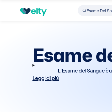
Prenota visita
Esame Del Sangue
Cornaredo
Esame de
L'Esame del Sangue è un
Leggi di più
salute generale, di
controllare le condizio
glucosio, colesterolo, f
tipi di analisi del 
assicurare l'accuratez