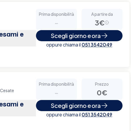
Prima disponibilità
A partire da
-
3€
(esami e
Scegli giorno e ora
oppure chiama il
051 3542049
Prima disponibilità
Prezzo
1 Cesate
-
0€
(esami e
Scegli giorno e ora
oppure chiama il
051 3542049