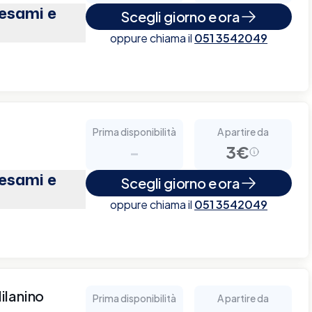
(esami e
Scegli giorno e ora
oppure chiama il
051 3542049
Prima disponibilità
A partire da
-
3€
(esami e
Scegli giorno e ora
oppure chiama il
051 3542049
ilanino
Prima disponibilità
A partire da