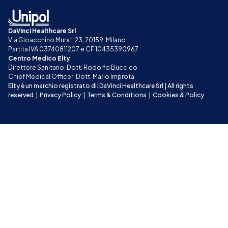
DaVinci Healthcare Srl
Via Gioacchino Murat, 23, 20159, Milano
Partita IVA 03740811207 e CF 10435390967
Centro Medico Elty
Direttore Sanitario: Dott. Rodolfo Buccico
Chief Medical Officer: Dott. Mario Improta
Elty è un marchio registrato di: DaVinci Healthcare Srl | All rights 
reserved
|
Privacy Policy
|
Terms & Conditions
|
Cookies & Policy