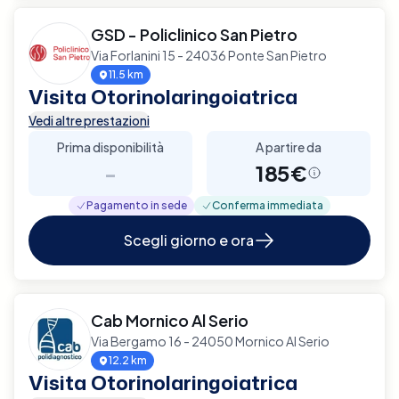
GSD - Policlinico San Pietro
Via Forlanini 15 - 24036 Ponte San Pietro
11.5 km
Visita Otorinolaringoiatrica
Vedi altre prestazioni
Prima disponibilità
A partire da
-
185€
Pagamento in sede
Conferma immediata
Scegli giorno e ora
Cab Mornico Al Serio
Via Bergamo 16 - 24050 Mornico Al Serio
12.2 km
Visita Otorinolaringoiatrica