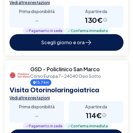
Vedi altre prestazioni
Prima disponibilità
A partire da
-
130€
Pagamento in sede
Conferma immediata
Scegli giorno e ora
GSD - Policlinico San Marco
Corso Europa 7 - 24040 Osio Sotto
13.7 km
Visita Otorinolaringoiatrica
Vedi altre prestazioni
Prima disponibilità
A partire da
-
114€
Pagamento in sede
Conferma immediata