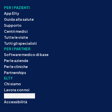
PER I PAZIENTI
App Elty
Guida alla salute
Supporto
Centri medici
Tutte le visite
Tutti gli specialisti
PER I PARTNER
Software medico di base
Per le aziende
Per le cliniche
Partnerships
ELTY
Chi siamo
Lavora con noi
Modifica Cookies
Accessibilità