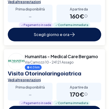
Vedi altre prestazioni
Prima disponibilità
A partire da
-
160€
Pagamento in sede
Conferma immediata
Scegli giorno e ora
Humanitas - Medical Care Bergamo
Via Camozzi 10 - 24121 Assago
4.0 km
Visita Otorinolaringoiatrica
Vedi altre prestazioni
Prima disponibilità
A partire da
-
170€
Pagamento in sede
Conferma immediata