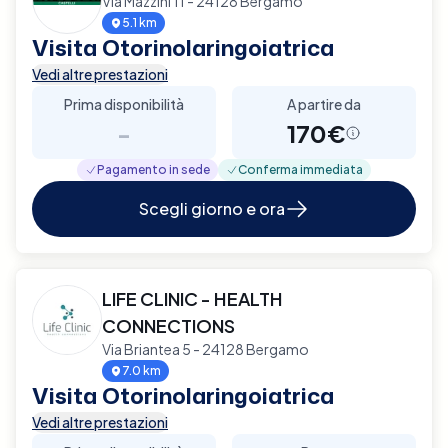
Via Mazzini 11 - 24128 Bergamo
5.1 km
Visita Otorinolaringoiatrica
Vedi altre prestazioni
Prima disponibilità
A partire da
-
170€
Pagamento in sede
Conferma immediata
Scegli giorno e ora
LIFE CLINIC - HEALTH
CONNECTIONS
Via Briantea 5 - 24128 Bergamo
7.0 km
Visita Otorinolaringoiatrica
Vedi altre prestazioni