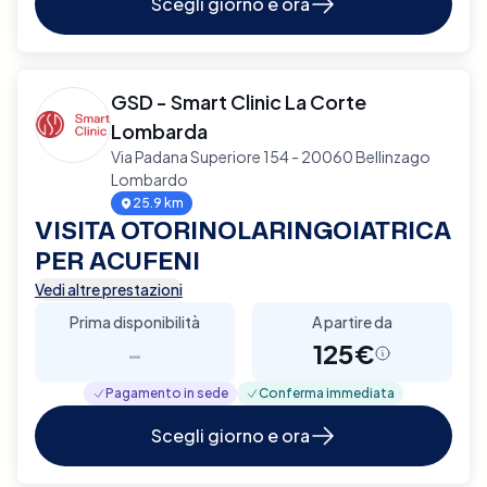
Scegli giorno e ora
GSD - Smart Clinic La Corte
Lombarda
Via Padana Superiore 154 - 20060 Bellinzago
Lombardo
25.9 km
VISITA OTORINOLARINGOIATRICA
PER ACUFENI
Vedi altre prestazioni
Prima disponibilità
A partire da
-
125€
Pagamento in sede
Conferma immediata
Scegli giorno e ora