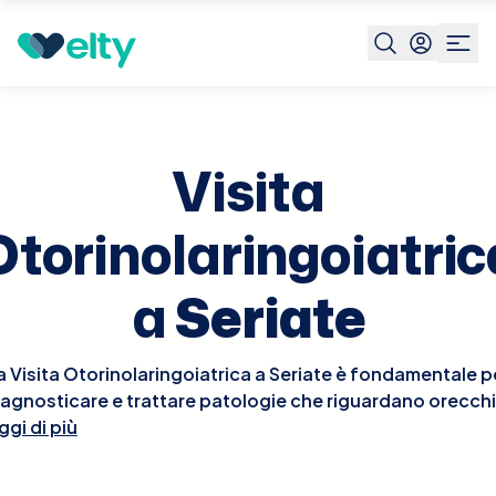
Prenota visita
Visita Otorinolaringoiatrica
Seriate
Visita
Otorinolaringoiatric
a
Seriate
a Visita Otorinolaringoiatrica a Seriate è fondamentale p
iagnosticare e trattare patologie che riguardano orecchi
ggi di più
aso e gola. Durante la visita, l'otorinolaringoiatra esegui
un esame approfondito delle aree interessate, che può
includere l'osservazione dell'orecchio interno con un