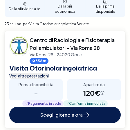
Dalla più
Dalla prima
Dalla più vicina a te
economica
disponibile
23 risultati per Visita Otorinolaringoiatrica Seriate
Centro di Radiologia e Fisioterapia
Poliambulatori - Via Roma 28
Via Roma 28 - 24020 Gorle
856 m
Visita Otorinolaringoiatrica
Vedi altre prestazioni
Prima disponibilità
A partire da
-
120€
Pagamento in sede
Conferma immediata
Scegli giorno e ora