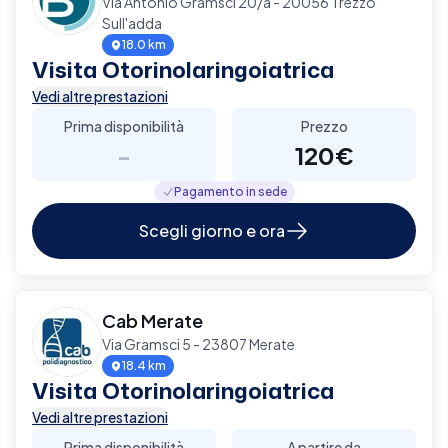
Via Antonio Gramsci 20/a - 20056 Trezzo
Sull'adda
18.0 km
Visita Otorinolaringoiatrica
Vedi altre prestazioni
Prima disponibilità
Prezzo
-
120€
Pagamento in sede
Scegli giorno e ora
Cab Merate
Via Gramsci 5 - 23807 Merate
18.4 km
Visita Otorinolaringoiatrica
Vedi altre prestazioni
Prima disponibilità
A partire da