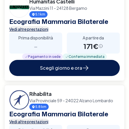
Humanitas Castelli
Via Mazzini 11 - 24128 Bergamo
5.1 km
Ecografia Mammaria Bilaterale
Vedi altre prestazioni
Prima disponibilità
A partire da
-
171€
Pagamento in sede
Conferma immediata
Scegli giorno e ora
Rihabilita
Via Provinciale 59 - 24022 Alzano Lombardo
5.8 km
Ecografia Mammaria Bilaterale
Vedi altre prestazioni