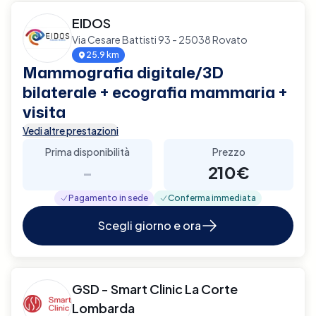
EIDOS
Via Cesare Battisti 93 - 25038 Rovato
25.9 km
Mammografia digitale/3D
bilaterale + ecografia mammaria +
visita
Vedi altre prestazioni
Prima disponibilità
Prezzo
-
210€
Pagamento in sede
Conferma immediata
Scegli giorno e ora
GSD - Smart Clinic La Corte
Lombarda