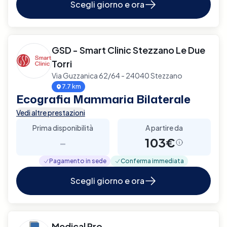
Scegli giorno e ora
GSD - Smart Clinic Stezzano Le Due
Torri
Via Guzzanica 62/64 - 24040 Stezzano
7.7 km
Ecografia Mammaria Bilaterale
Vedi altre prestazioni
Prima disponibilità
A partire da
-
103€
Pagamento in sede
Conferma immediata
Scegli giorno e ora
Medical Pro