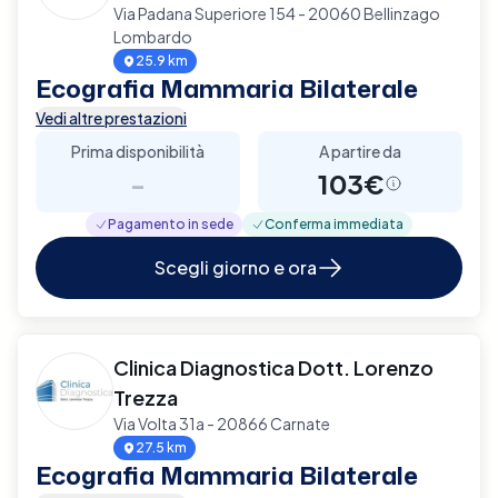
Via Padana Superiore 154 - 20060 Bellinzago
Lombardo
25.9 km
Ecografia Mammaria Bilaterale
Vedi altre prestazioni
Prima disponibilità
A partire da
-
103€
Pagamento in sede
Conferma immediata
Scegli giorno e ora
Clinica Diagnostica Dott. Lorenzo
Trezza
Via Volta 31a - 20866 Carnate
27.5 km
Ecografia Mammaria Bilaterale