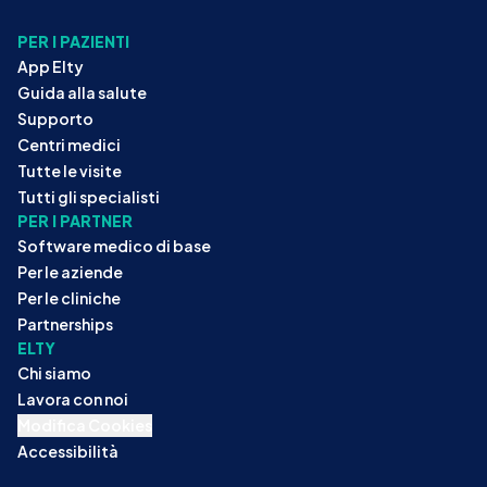
PER I PAZIENTI
App Elty
Guida alla salute
Supporto
Centri medici
Tutte le visite
Tutti gli specialisti
PER I PARTNER
Software medico di base
Per le aziende
Per le cliniche
Partnerships
ELTY
Chi siamo
Lavora con noi
Modifica Cookies
Accessibilità