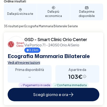
passaggi, puoi scegliere la data e l'ora che meglio si
Sono stati trovati 35 risultati
Ordina i risultati
adattano alle tue necessità, rendendo la
prenotazione semplice e veloce. Prenota ora
Dalla più
Dalla prima
Dalla più vicina a te
economica
disponibile
un'Ecografia Mammaria Bilaterale a Seriate con Elty
e assicurati un controllo approfondito e affidabile
35 risultati per Ecografia Mammaria Bilaterale Seriate
della tua salute mammaria.
GSD - Smart Clinic Orio Center
Via Portico 71 - 24050 Orio Al Serio
3.2 km
Ecografia Mammaria Bilaterale
Vedi altre prestazioni
Prima disponibilità
A partire da
-
103€
Pagamento in sede
Conferma immediata
Scegli giorno e ora