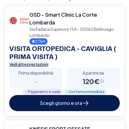
GSD - Smart Clinic La Corte
Lombarda
Via Padana Superiore 154 - 20060 Bellinzago
Lombardo
2.1 km
VISITA ORTOPEDICA - CAVIGLIA (
PRIMA VISITA )
Vedi altre prestazioni
Prima disponibilità
A partire da
-
120€
Pagamento in sede
Conferma immediata
Scegli giorno e ora
KINESIS SPORT GESSATE