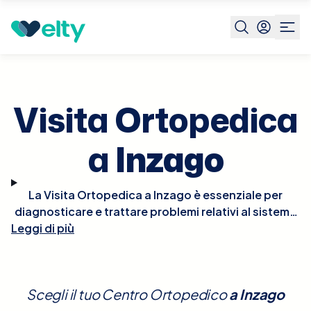
Prenota visita
Visita Ortopedica
Inzago
Visita Ortopedica
a
Inzago
La Visita Ortopedica a Inzago è essenziale per
diagnosticare e trattare problemi relativi al sistema
Leggi di più
muscolo-scheletrico, come fratture, distorsioni,
artrite, mal di schiena e altre condizioni che
influenzano ossa, articolazioni, legamenti e muscoli.
Durante la visita, l'ortopedico eseguirà un esame
Scegli il tuo Centro Ortopedico
a
Inzago
fisico dettagliato, potrebbe richiedere radiografie o