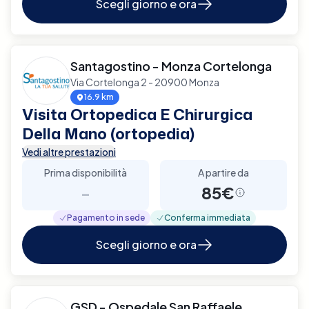
Scegli giorno e ora
Santagostino - Monza Cortelonga
Via Cortelonga 2 - 20900 Monza
16.9 km
Visita Ortopedica E Chirurgica
Della Mano (ortopedia)
Vedi altre prestazioni
Prima disponibilità
A partire da
-
85€
Pagamento in sede
Conferma immediata
Scegli giorno e ora
GSD - Ospedale San Raffaele