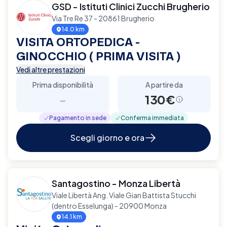
GSD - Istituti Clinici Zucchi Brugherio
Via Tre Re 37 - 20861 Brugherio
14.0 km
VISITA ORTOPEDICA -
GINOCCHIO ( PRIMA VISITA )
Vedi altre prestazioni
Prima disponibilità
A partire da
-
130€
Pagamento in sede
Conferma immediata
Scegli giorno e ora
Santagostino - Monza Libertà
Viale Libertà Ang. Viale Gian Battista Stucchi
(dentro Esselunga) - 20900 Monza
14.1 km