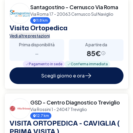
Santagostino - Cernusco Via Roma
Via Roma 17 - 20063 Cernusco Sul Naviglio
11.8 km
Visita Ortopedica
Vedi altre prestazioni
Prima disponibilità
A partire da
-
85€
Pagamento in sede
Conferma immediata
Scegli giorno e ora
GSD - Centro Diagnostico Treviglio
Via Rossini 1 - 24047 Treviglio
12.7 km
VISITA ORTOPEDICA - CAVIGLIA (
PRIMA VISITA )