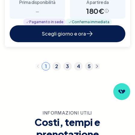
Prima disponibilità
A partire da
-
180€
Pagamento in sede
Conferma immediata
Scegli giorno e ora
1
2
3
4
5
INFORMAZIONI UTILI
Costi, tempi e
prenotazione