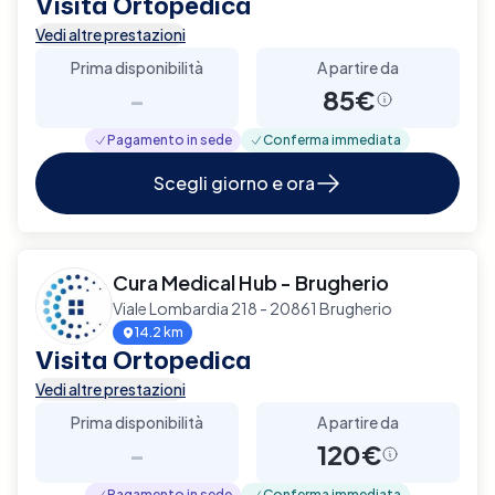
Visita Ortopedica
Vedi altre prestazioni
Prima disponibilità
A partire da
-
85€
Pagamento in sede
Conferma immediata
Scegli giorno e ora
Cura Medical Hub - Brugherio
Viale Lombardia 218 - 20861 Brugherio
14.2 km
Visita Ortopedica
Vedi altre prestazioni
Prima disponibilità
A partire da
-
120€
Pagamento in sede
Conferma immediata