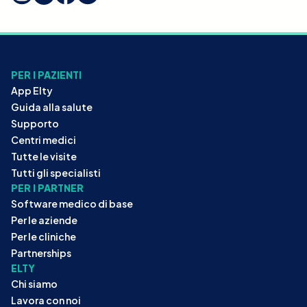
PER I PAZIENTI
App Elty
Guida alla salute
Supporto
Centri medici
Tutte le visite
Tutti gli specialisti
PER I PARTNER
Software medico di base
Per le aziende
Per le cliniche
Partnerships
ELTY
Chi siamo
Lavora con noi