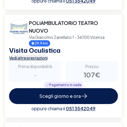
oppure chiama il
051 3542049
POLIAMBULATORIO TEATRO
NUOVO
Via Giacomo Zanellato 1 - 36100 Vicenza
29.9 km
Visita Oculistica
Vedi altre prestazioni
Prima disponibilità
Prezzo
-
107€
Pagamento in sede
Scegli giorno e ora
oppure chiama il
051 3542049