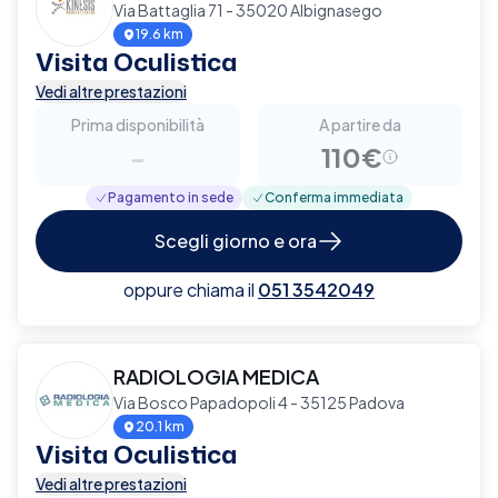
Via Battaglia 71 - 35020 Albignasego
19.6 km
Visita Oculistica
Vedi altre prestazioni
Prima disponibilità
A partire da
-
110€
Pagamento in sede
Conferma immediata
Scegli giorno e ora
oppure chiama il
051 3542049
RADIOLOGIA MEDICA
Via Bosco Papadopoli 4 - 35125 Padova
20.1 km
Visita Oculistica
Vedi altre prestazioni