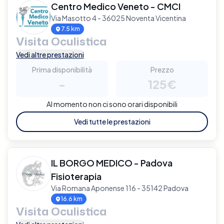
Centro Medico Veneto - CMCI
Via Masotto 4 - 36025 Noventa Vicentina
7.5 km
Visita Oculistica
Vedi altre prestazioni
Prima disponibilità
Prezzo
-
125€
Al momento non ci sono orari disponibili
Vedi tutte le prestazioni
IL BORGO MEDICO - Padova
Fisioterapia
Via Romana Aponense 116 - 35142 Padova
16.6 km
Visita Oculistica