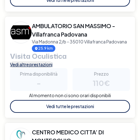
AMBULATORIO SAN MASSIMO -
Villafranca Padovana
Via Madonna 2/b - 35010 Villafranca Padovana
25.9 km
Visita Oculistica
Vedi altre prestazioni
Prima disponibilità
Prezzo
-
110€
Al momento non ci sono orari disponibili
Vedi tutte le prestazioni
CENTRO MEDICO CITTA’ DI