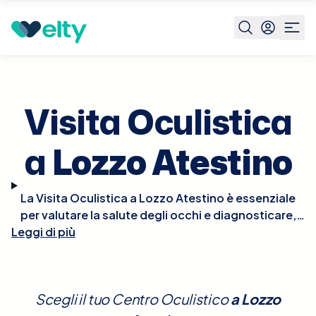
Prenota visita
Visita Oculistica
Lozzo Atestino
Visita Oculistica
a
Lozzo Atestino
La Visita Oculistica a Lozzo Atestino è essenziale
per valutare la salute degli occhi e diagnosticare,
Leggi di più
trattare, o prevenire varie condizioni visive. Durante
la visita, l'oculista eseguirà un esame approfondito
che può includere test di acuità visiva, esami del
fondo oculare, misurazione della pressione
Scegli il tuo Centro Oculistico
a
Lozzo
intraoculare e altri test specifici per rilevare