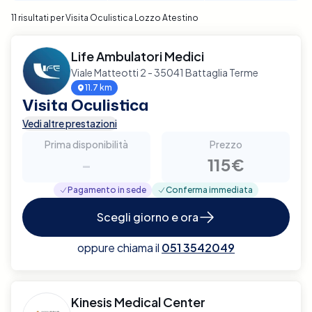
11 risultati per Visita Oculistica Lozzo Atestino
Life Ambulatori Medici
Viale Matteotti 2 - 35041 Battaglia Terme
11.7 km
Visita Oculistica
Vedi altre prestazioni
Prima disponibilità
Prezzo
-
115€
Pagamento in sede
Conferma immediata
Scegli giorno e ora
oppure chiama il
051 3542049
Kinesis Medical Center